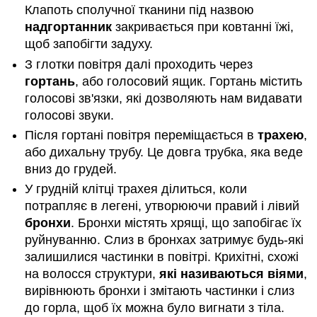
Клапоть сполучної тканини під назвою
надгортанник
закривається при ковтанні їжі,
щоб запобігти задуху.
З глотки повітря далі проходить через
гортань
, або голосовий ящик. Гортань містить
голосові зв'язки, які дозволяють нам видавати
голосові звуки.
Після гортані повітря переміщається в
трахею
,
або дихальну трубу. Це довга трубка, яка веде
вниз до грудей.
У грудній клітці трахея ділиться, коли
потрапляє в легені, утворюючи правий і лівий
бронхи
. Бронхи містять хрящі, що запобігає їх
руйнуванню. Слиз в бронхах затримує будь-які
залишилися частинки в повітрі. Крихітні, схожі
на волосся структури,
які називаються віями
,
вирівнюють бронхи і змітають частинки і слиз
до горла, щоб їх можна було вигнати з тіла.