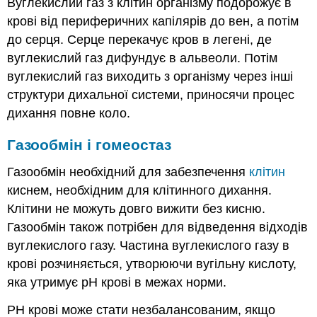
Вуглекислий газ з клітин організму подорожує в
крові від периферичних капілярів до вен, а потім
до серця. Серце перекачує кров в легені, де
вуглекислий газ дифундує в альвеоли. Потім
вуглекислий газ виходить з організму через інші
структури дихальної системи, приносячи процес
дихання повне коло.
Газообмін і гомеостаз
Газообмін необхідний для забезпечення
клітин
киснем, необхідним для клітинного дихання.
Клітини не можуть довго вижити без кисню.
Газообмін також потрібен для відведення відходів
вуглекислого газу. Частина вуглекислого газу в
крові розчиняється, утворюючи вугільну кислоту,
яка утримує рН крові в межах норми.
РН крові може стати незбалансованим, якщо