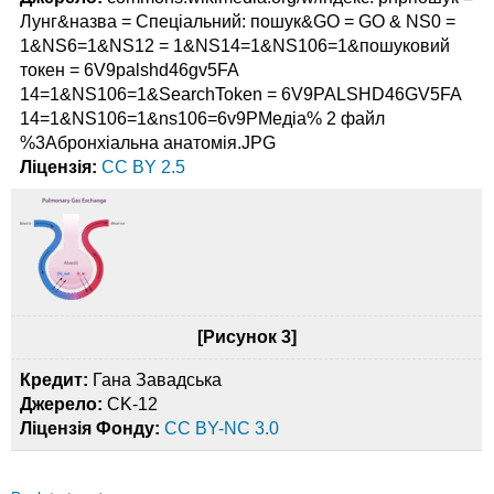
Лунг&назва = Спеціальний: пошук&GO = GO & NS0 =
1&NS6=1&NS12 = 1&NS14=1&NS106=1&пошуковий
токен = 6V9palshd46gv5FA
14=1&NS106=1&SearchToken = 6V9PALSHD46GV5FA
14=1&NS106=1&ns106=6v9PМедіа% 2 файл
%3Абронхіальна анатомія.JPG
Ліцензія:
CC BY 2.5
[Рисунок 3]
Кредит:
Гана Завадська
Джерело:
CK-12
Ліцензія Фонду:
CC BY-NC 3.0