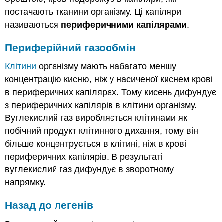
постачають тканини організму. Ці капіляри
називаються
периферичними капілярами
.
Периферійний газообмін
Клітини
організму мають набагато меншу
концентрацію кисню, ніж у насиченої киснем крові
в периферичних капілярах. Тому кисень дифундує
з периферичних капілярів в клітини організму.
Вуглекислий газ виробляється клітинами як
побічний продукт клітинного дихання, тому він
більше концентрується в клітині, ніж в крові
периферичних капілярів. В результаті
вуглекислий газ дифундує в зворотному
напрямку.
Назад до легенів