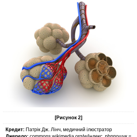
[Рисунок 2]
Кредит:
Патрік Дж. Лінч, медичний ілюстратор
Джерело:
commons.wikimedia.org/w/індекс. phpпошук =