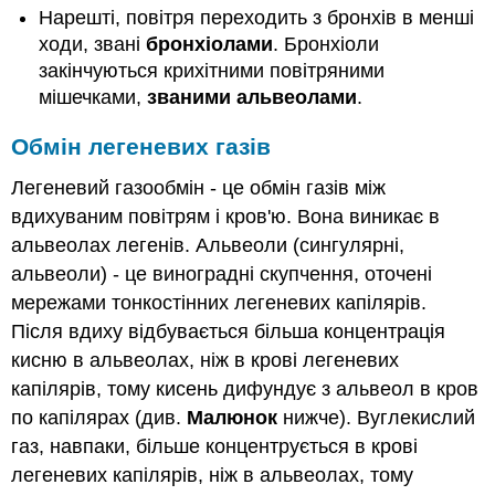
Нарешті, повітря переходить з бронхів в менші
ходи, звані
бронхіолами
. Бронхіоли
закінчуються крихітними повітряними
мішечками,
званими альвеолами
.
Обмін легеневих газів
Легеневий газообмін - це обмін газів між
вдихуваним повітрям і кров'ю. Вона виникає в
альвеолах легенів. Альвеоли (сингулярні,
альвеоли) - це виноградні скупчення, оточені
мережами тонкостінних легеневих капілярів.
Після вдиху відбувається більша концентрація
кисню в альвеолах, ніж в крові легеневих
капілярів, тому кисень дифундує з альвеол в кров
по капілярах (див.
Малюнок
нижче). Вуглекислий
газ, навпаки, більше концентрується в крові
легеневих капілярів, ніж в альвеолах, тому