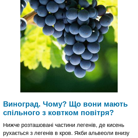
ковтком
повітря
Вентиляція
Обмін
легеневих
газів
Транспорт
газу
Периферійний
газообмін
Назад
до
легенів
Газообмін
і
Виноград. Чому? Що вони мають
гомеостаз
спільного з ковтком повітря?
Подальше
читання
Нижче розташовані частини легенів, де кисень
Резюме
рухається з легенів в кров. Якби альвеоли внизу
Рецензія