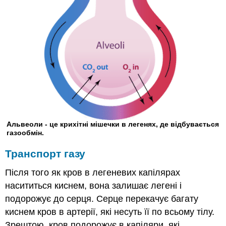
Альвеоли - це крихітні мішечки в легенях, де відбувається
газообмін.
Транспорт газу
Після того як кров в легеневих капілярах
насититься киснем, вона залишає легені і
подорожує до серця. Серце перекачує багату
киснем кров в артерії, які несуть її по всьому тілу.
Зрештою, кров подорожує в капіляри, які