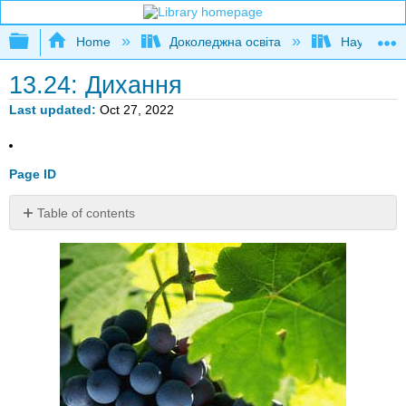
Expand/collapse global hierarchy
Home
Доколеджна освіта
Наука і тех
13.24: Дихання
Last updated
Oct 27, 2022
Page ID
Table of contents
Виноград.
Чому?
Що
вони
мають
спільного
з
ковтком
повітря?
Подорож