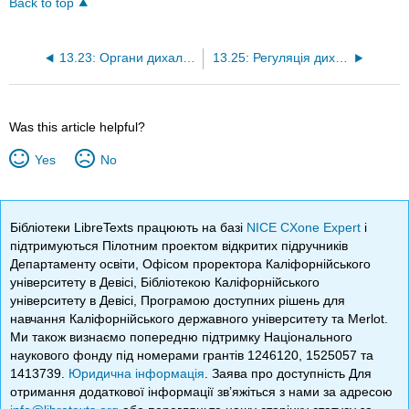
Back to top
13.23: Органи дихальної системи
13.25: Регуляція дихання
Was this article helpful?
Yes
No
Бібліотеки LibreTexts працюють на базі
NICE CXone Expert
і
підтримуються Пілотним проектом відкритих підручників
Департаменту освіти, Офісом проректора Каліфорнійського
університету в Девісі, Бібліотекою Каліфорнійського
університету в Девісі, Програмою доступних рішень для
навчання Каліфорнійського державного університету та Merlot.
Ми також визнаємо попередню підтримку Національного
наукового фонду під номерами грантів 1246120, 1525057 та
1413739.
Юридична інформація
. Заява про доступність Для
отримання додаткової інформації зв’яжіться з нами за адресою