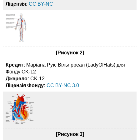
Ліцензія:
CC BY-NC
[Рисунок 2]
Кредит:
Маріана Руїс Вільярреал (LadyOfHats) для
Фонду CK-12
Джерело:
CK-12
Ліцензія Фонду:
CC BY-NC 3.0
[Рисунок 3]