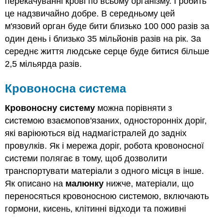
перекачуванні крові по всьому організму. І робить
це надзвичайно добре. В середньому цей
м'язовий орган буде бити близько 100 000 разів за
один день і близько 35 мільйонів разів на рік. За
середнє життя людське серце буде битися більше
2,5 мільярда разів.
Кровоносна система
Кровоносну систему
можна порівняти з
системою взаємопов'язаних, односторонніх доріг,
які варіюються від надмагістралей до задніх
провулків. Як і мережа доріг, робота кровоносної
системи полягає в тому, щоб дозволити
транспортувати матеріали з одного місця в інше.
Як описано на
малюнку
нижче, матеріали, що
переносяться кровоносною системою, включають
гормони, кисень, клітинні відходи та поживні