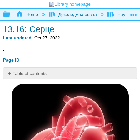
Expand/collapse global hierarchy
Home
Доколеджна освіта
Наука і тех
13.16: Серце
Last updated
Oct 27, 2022
Page ID
Table of contents
Яка
найактивніша
м'яз
в
організмі?
Кровоносна
система
Серце
Потік