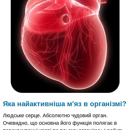
крові
через
серце
Серцебиття
Резюме
Рецензія
Яка найактивніша м'яз в організмі?
Людське серце. Абсолютно чудовий орган.
Очевидно, що основна його функція полягає в