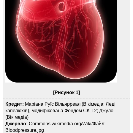
[Рисунок 1]
Кредит:
Маріана Руїс Вільярреал (Вікімедіа: Леді
капелюхів), модифікована Фондом CK-12; Джуло
(Вікімедіа)
Джерело:
Commons.wikimedia.org/Wiki/Файл:
Bloodpressure.jpg