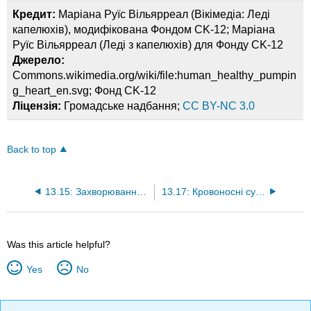
Кредит:
Маріана Руїс Вільярреал (Вікімедіа: Леді
капелюхів), модифікована Фондом CK-12; Маріана
Руїс Вільярреал (Леді з капелюхів) для Фонду CK-12
Джерело:
Commons.wikimedia.org/wiki/file:human_healthy_pumpin
g_heart_en.svg; Фонд CK-12
Ліцензія:
Громадське надбання;
CC BY-NC 3.0
Back to top
13.15: Захворювання ендокринної системи
13.17: Кровоносні судини
Was this article helpful?
Yes
No