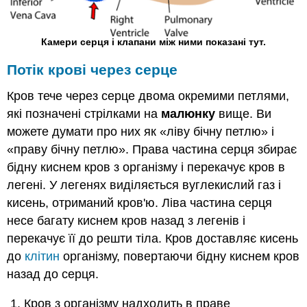
Камери серця і клапани між ними показані тут.
Потік крові через серце
Кров тече через серце двома окремими петлями,
які позначені стрілками на
малюнку
вище. Ви
можете думати про них як «ліву бічну петлю» і
«праву бічну петлю». Права частина серця збирає
бідну киснем кров з організму і перекачує кров в
легені. У легенях виділяється вуглекислий газ і
кисень, отриманий кров'ю. Ліва частина серця
несе багату киснем кров назад з легенів і
перекачує її до решти тіла. Кров доставляє кисень
до
клітин
організму, повертаючи бідну киснем кров
назад до серця.
Кров з організму надходить в праве