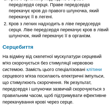
передсердя серця. Праве передсердя
перекачує кров до правого шлуночка, який
перекачує її в легені.
Кров з легких надходить в ліве передсердя
серця. Ліве передсердя перекачує кров в лівий
шлуночок, який перекачує її в організм.
Серцебиття
На відміну від скелетної мускулатури серцевий
м'яз скорочується без стимуляції нервовою
системою. Замість цього спеціалізовані
клітини
серцевого м'яза посилають електричні імпульси,
що стимулюють скорочення. Як результат,
передсердя і шлуночки зазвичай скорочуються з
правильним часом, щоб підтримувати ефективне
перекачування крові через серце.