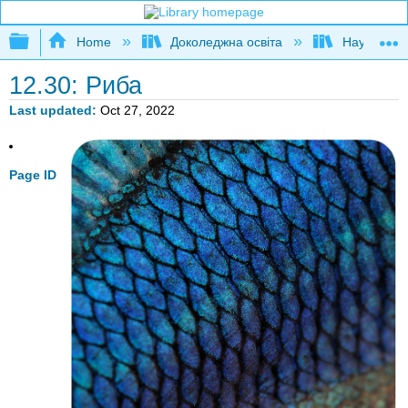
Expand/collapse global hierarchy
Home
Доколеджна освіта
Наука і тех
12.30: Риба
Last updated
Oct 27, 2022
Page ID