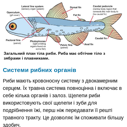
Загальний план тіла риби. Риба має обтічне тіло з
зябрами і плавниками.
Системи рибних органів
Риби мають кровоносну систему з двокамерним
серцем. Їх травна система повноцінна і включає в
себе кілька органів і залоз. Щелепи риби
використовують свої щелепи і зуби для
подрібнення їжі, перш ніж передавати її решті
травного тракту. Це дозволяє їм споживати більшу
здобич.