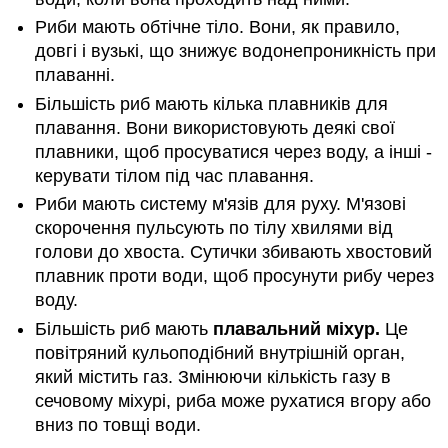
Риби мають обтічне тіло. Вони, як правило,
довгі і вузькі, що знижує водонепроникність при
плаванні.
Більшість риб мають кілька плавників для
плавання. Вони використовують деякі свої
плавники, щоб просуватися через воду, а інші -
керувати тілом під час плавання.
Риби мають систему м'язів для руху. М'язові
скорочення пульсують по тілу хвилями від
голови до хвоста. Сутички збивають хвостовий
плавник проти води, щоб просунути рибу через
воду.
Більшість риб мають
плавальний міхур.
Це
повітряний кульоподібний внутрішній орган,
який містить газ. Змінюючи кількість газу в
сечовому міхурі, риба може рухатися вгору або
вниз по товщі води.