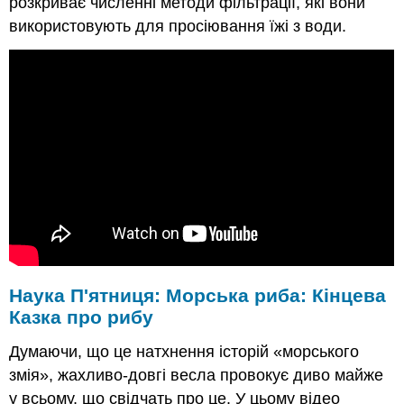
розкриває численні методи фільтрації, які вони
використовують для просіювання їжі з води.
Наука П'ятниця: Морська риба: Кінцева
Казка про рибу
Думаючи, що це натхнення історій «морського
змія», жахливо-довгі весла провокує диво майже
у всьому, що свідчать про це. У цьому відео