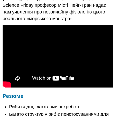
Science Friday професор Місті Пейг-Тран надає
нам уявлення про незвичайну фізіологію цього
реального «морського монстра».
Резюме
Риби водні, ектотермічні хребетні.
Багато структур у риб є пристосуваннями для