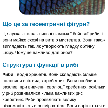
Що це за геометричні фігури?
Це луска - шкіра - синьої сіамської бойової риби, і
вони майже схожі на витвір мистецтва. Вони також
виглядають так, як утворюють гладку обтічну
шкіру. Чому це важливо для риби?
Структура і функції в рибі
Риби
- водні хребетні. Вони складають більше
половини всіх видів хребетних. Вони особливо
важливі при вивченні еволюції хребетних, оскільки
у риб розвивалися кілька важливих рис
хребетних. Риби проявляють велику
різноманітність в розмірах тіла. Вони варіюються в