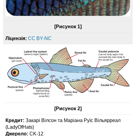
[Рисунок 1]
Ліцензія:
CC BY-NC
[Рисунок 2]
Кредит:
Закарі Вілсон та Маріана Руїс Вільярреал
(LadyOfHats)
Джерело:
CK-12