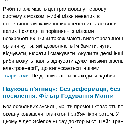
Риби також мають централізовану нервову
систему з мозком. Рибні мізки невеликі в
порівнянні з мізками інших хребетних, але вони
великі і складні в порівнянні з мізками
безхребетних. Риби також мають високорозвинені
органи чуття, які дозволяють їм бачити, чути,
відчувати, нюхати і смакувати. Акули та деякі інші
риби можуть навіть відчувати дуже низький рівень
електроенергії, що випускається іншими
тваринами
. Це допомагає їм знаходити здобич.
Наукова п'ятниця: Без деформації, без
посилення: Фільтр Годування Манти
Без особливих зусиль, манти промені ковзають по
океану ковзаючи планктон і риб'ячі ікри ротом. У
цьому відео Science Friday доктор Місті Пейг-Тран