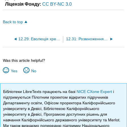
Ліцензія Фонду:
CC BY-NC 3.0
Back to top
12.29: Еволюція хребетних
12.31: Розмноження риб
Was this article helpful?
Yes
No
Бібліотеки LibreTexts працюють на базі
NICE CXone Expert
і
підтримуються Пілотним проектом відкритих підручників
Департаменту освіти, Офісом проректора Каліфорнійського
університету в Девісі, Бібліотекою Каліфорнійського
університету в Девісі, Програмою доступних рішень для
навчання Каліфорнійського державного університету та Merlot.
Ми також визнаємо попередню підтримку Національного