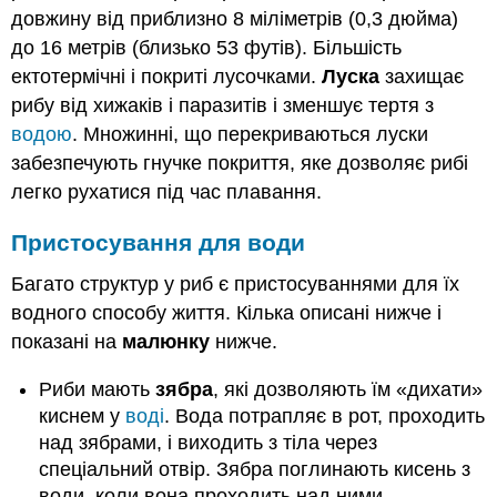
довжину від приблизно 8 міліметрів (0,3 дюйма)
до 16 метрів (близько 53 футів). Більшість
ектотермічні і покриті лусочками.
Луска
захищає
рибу від хижаків і паразитів і зменшує тертя з
водою
. Множинні, що перекриваються луски
забезпечують гнучке покриття, яке дозволяє рибі
легко рухатися під час плавання.
Пристосування для
води
Багато структур у риб є пристосуваннями для їх
водного способу життя. Кілька описані нижче і
показані на
малюнку
нижче.
Риби мають
зябра
, які дозволяють їм «дихати»
киснем у
воді
. Вода потрапляє в рот, проходить
над зябрами, і виходить з тіла через
спеціальний отвір. Зябра поглинають кисень з
води, коли вона проходить над ними.