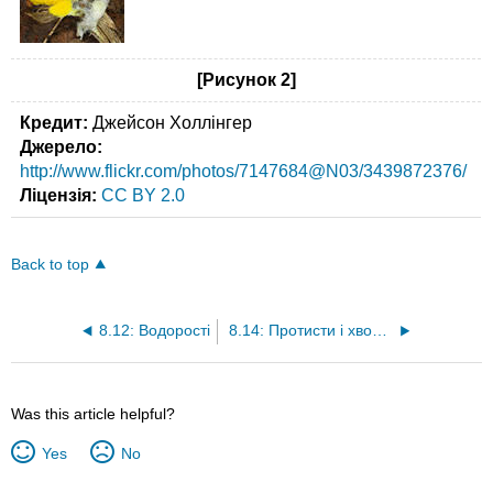
[Рисунок 2]
Кредит:
Джейсон Холлінгер
Джерело:
http://www.flickr.com/photos/7147684@N03/3439872376/
Ліцензія:
CC BY 2.0
Back to top
8.12: Водорості
8.14: Протисти і хвороби
Was this article helpful?
Yes
No