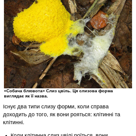
«Собача блювота» Слиз цвіль. Ця слизова форма
виглядає як її назва.
Існує два типи слизу форми, коли справа
доходить до того, як вони рояться: клітинні та
клітинні.
Коли клітинна слиз цвілі роїться, вони