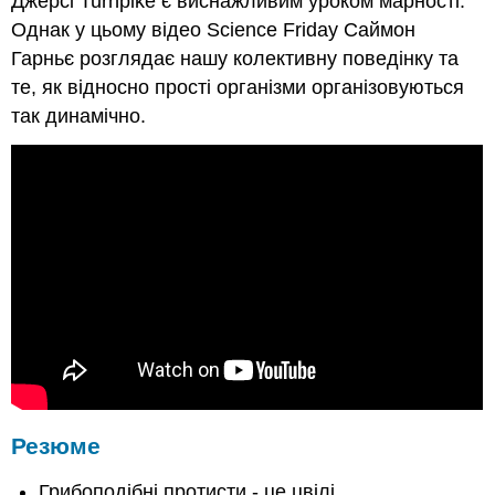
Джерсі Turnpike є виснажливим уроком марності.
Однак у цьому відео Science Friday Саймон
Гарньє розглядає нашу колективну поведінку та
те, як відносно прості організми організовуються
так динамічно.
Резюме
Грибоподібні протисти - це цвілі.