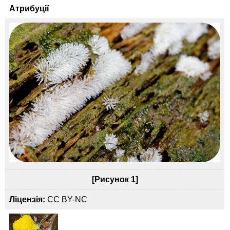
Атрибуції
[Рисунок 1]
Ліцензія:
CC BY-NC