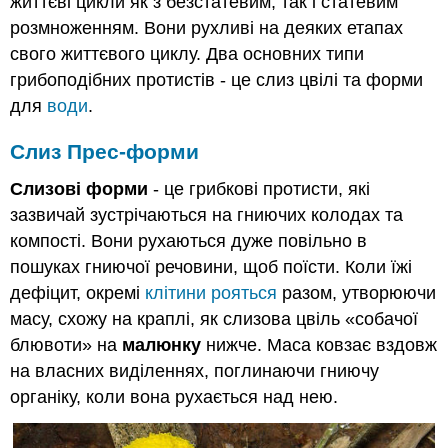
життєві цикли як з безстатевим, так і статевим
розмноженням. Вони рухливі на деяких етапах
свого життєвого циклу. Два основних типи
грибоподібних протистів - це слиз цвілі та форми
для
води
.
Слиз Прес-форми
Слизові форми
- це грибкові протисти, які
зазвичай зустрічаються на гниючих колодах та
компості. Вони рухаються дуже повільно в
пошуках гниючої речовини, щоб поїсти. Коли їжі
дефіцит, окремі
клітини рояться
разом, утворюючи
масу, схожу на краплі, як слизова цвіль «собачої
блювоти» на
малюнку
нижче. Маса ковзає вздовж
на власних виділеннях, поглинаючи гниючу
органіку, коли вона рухається над нею.