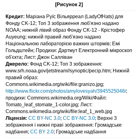
[Рисунок 2]
Кредит:
Маріана Руїс Вільярреал (LadyOfHats) для
Фонду CK-12; Топ 3 зображення люб'язно надано
NOAA; нижній лівий образ Фонду CK-12 - Крістофер
Auyeung; нижній правий люб'язно надано
Національною лабораторією важких штормів; Емі
Гольдштейн; Продихи: Дартмут Електронний мікроскоп
об'єкта; Лист: Джон Салліван
Джерело:
Фонд CK-12; Топ 3 зображення:
www.srh.noaa.gov/jetstream//synoptic/pecip.htm; Нижній
правий образ:
Commons.wikimedia.org/wiki/file:granizo.jpg;
http://www.flickr.com/photos/amylovesyah/3945525048/
;
продихи: Commons.wikimedia.org/Wiki/Файл:
Tomato_leaf_stomate_1-color.jpg; Лист:
Commons.wikimedia.org/wiki/file:leaf_1_web.jpg
Ліцензія:
CC BY-NC 3.0
;
CC BY-NC 3.0
; Верхні 3
зображення і нижні праві зображення: Громадське
надбання;
CC BY 2.0
; Громадське надбання