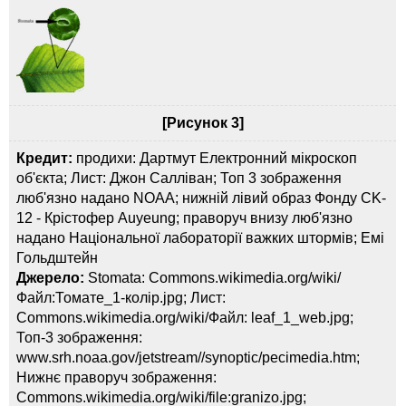
[Рисунок 3]
Кредит:
продихи: Дартмут Електронний мікроскоп
об'єкта; Лист: Джон Салліван; Топ 3 зображення
люб'язно надано NOAA; нижній лівий образ Фонду CK-
12 - Крістофер Auyeung; праворуч внизу люб'язно
надано Національної лабораторії важких штормів; Емі
Гольдштейн
Джерело:
Stomata: Commons.wikimedia.org/wiki/
Файл:Томате_1-колір.jpg; Лист:
Commons.wikimedia.org/wiki/Файл: leaf_1_web.jpg;
Топ-3 зображення:
www.srh.noaa.gov/jetstream//synoptic/pecimedia.htm;
Нижнє праворуч зображення:
Commons.wikimedia.org/wiki/file:granizo.jpg;