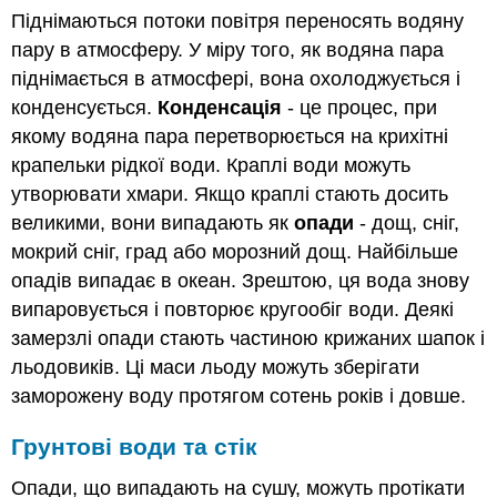
Піднімаються потоки повітря переносять водяну
пару в атмосферу. У міру того, як водяна пара
піднімається в атмосфері, вона охолоджується і
конденсується.
Конденсація
- це процес, при
якому водяна пара перетворюється на крихітні
крапельки рідкої води. Краплі води можуть
утворювати хмари. Якщо краплі стають досить
великими, вони випадають як
опади
- дощ, сніг,
мокрий сніг, град або морозний дощ. Найбільше
опадів випадає в океан. Зрештою, ця вода знову
випаровується і повторює кругообіг води. Деякі
замерзлі опади стають частиною крижаних шапок і
льодовиків. Ці маси льоду можуть зберігати
заморожену воду протягом сотень років і довше.
Грунтові води та стік
Опади, що випадають на сушу, можуть протікати