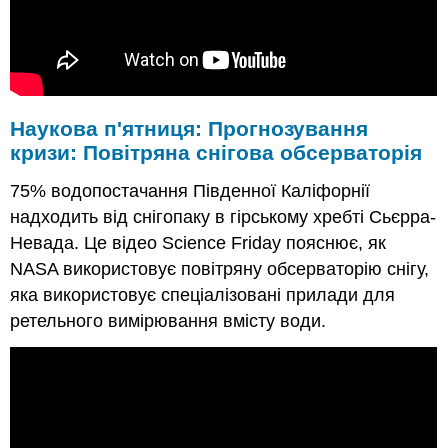
Наукова п'ятниця: Прогнозування
кризи: Повітряна снігова обсерваторія
75% водопостачання Південної Каліфорнії
надходить від снігопаку в гірському хребті Сьєрра-
Невада. Це відео Science Friday пояснює, як
NASA використовує повітряну обсерваторію снігу,
яка використовує спеціалізовані прилади для
ретельного вимірювання вмісту води.