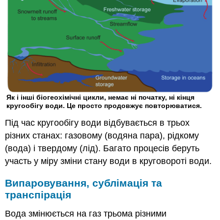
Як і інші біогеохімічні цикли, немає ні початку, ні кінця
кругообігу води. Це просто продовжує повторюватися.
Під час кругообігу води відбувається в трьох
різних станах: газовому (водяна пара), рідкому
(вода) і твердому (лід). Багато процесів беруть
участь у міру зміни стану води в круговороті води.
Випаровування, сублімація та
транспірація
Вода змінюється на газ трьома різними