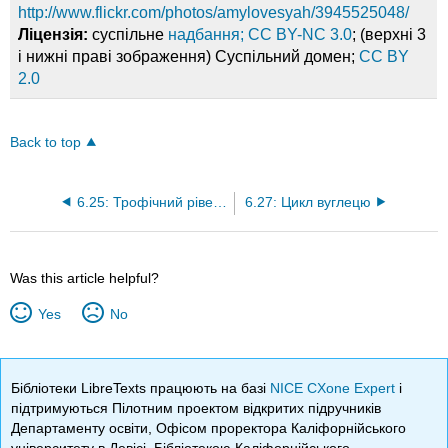
http://www.flickr.com/photos/amylovesyah/3945525048/
Ліцензія:
суспільне
надбання; CC BY-NC 3.0
; (верхні 3
і нижні праві зображення) Суспільний домен;
CC BY
2.0
Back to top
6.25: Трофічний рівень
6.27: Цикл вуглецю
Was this article helpful?
Yes
No
Бібліотеки LibreTexts працюють на базі
NICE CXone Expert
і
підтримуються Пілотним проектом відкритих підручників
Департаменту освіти, Офісом проректора Каліфорнійського
університету в Девісі, Бібліотекою Каліфорнійського