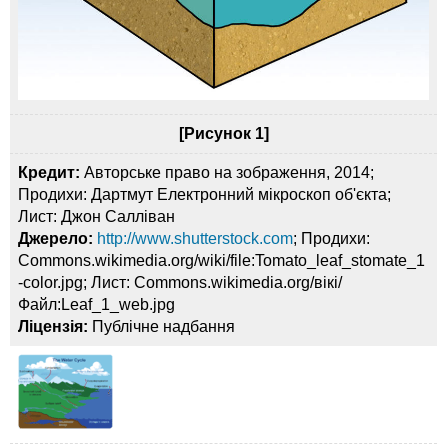
[Рисунок 1]
Кредит:
Авторське право на зображення, 2014;
Продихи: Дартмут Електронний мікроскоп об'єкта;
Лист: Джон Салліван
Джерело:
http://www.shutterstock.com
; Продихи:
Commons.wikimedia.org/wiki/file:Tomato_leaf_stomate_1
-color.jpg; Лист: Commons.wikimedia.org/вікі/
Файл:Leaf_1_web.jpg
Ліцензія:
Публічне надбання