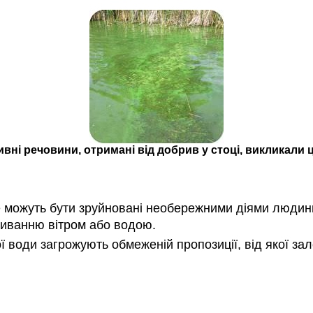
ивні речовини, отримані від добрив у стоці, викликали 
е можуть бути зруйновані необережними діями люди
миванню вітром або водою.
ї води загрожують обмеженій пропозиції, від якої за