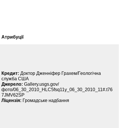
Атрибуції
Кредит:
Доктор Дженніфер Грахем/Геологічна
служба США
Джерело:
Gallery.usgs.gov/
фото/06_30_2010_HLC5fsq11y_06_30_2010_11#.t76
7JMV62SP
Ліцензія:
Громадське надбання