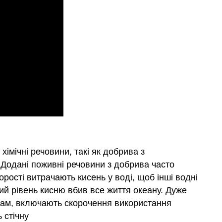
хімічні речовини, такі як добрива з
. Додані поживні речовини з добрива часто
рості витрачають кисень у воді, щоб інші водні
кий рівень кисню вбив все життя океану. Дуже
емам, включають скорочення використання
 стічну