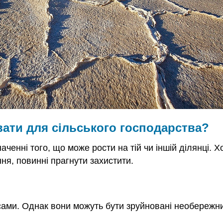
ати для сільського господарства?
ченні того, що може рости на тій чи іншій ділянці. Х
ня, повинні прагнути захистити.
сами. Однак вони можуть бути зруйновані необережн