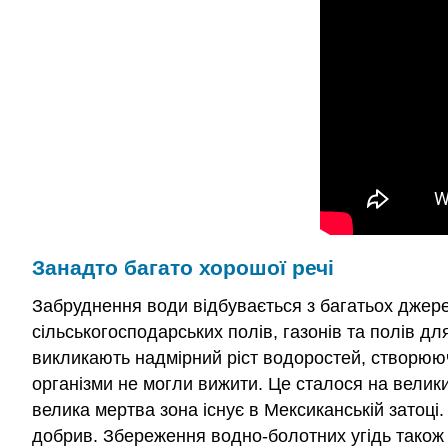
Занадто багато хорошої речі
Забруднення води відбувається з багатьох джере
сільськогосподарських полів, газонів та полів д
викликають надмірний ріст водоростей, створю
організми не могли вижити. Це сталося на велик
велика мертва зона існує в Мексиканській затоц
добрив. Збереження водно-болотних угідь також 