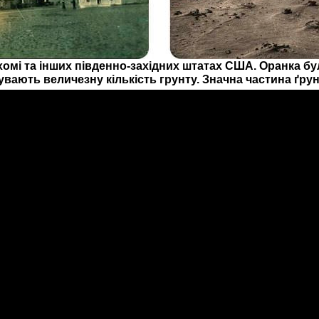
ахомі та інших південно-західних штатах США. Оранка б
дувають величезну кількість грунту. Значна частина ґру