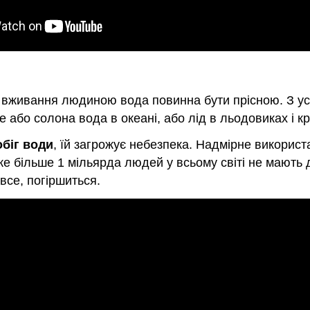
 вживання людиною вода повинна бути прісною. З усіє
це або солона вода в океані, або лід в льодовиках і 
обіг води
, їй загрожує небезпека. Надмірне викорис
же більше 1 мільярда людей у всьому світі не мають 
се, погіршиться.