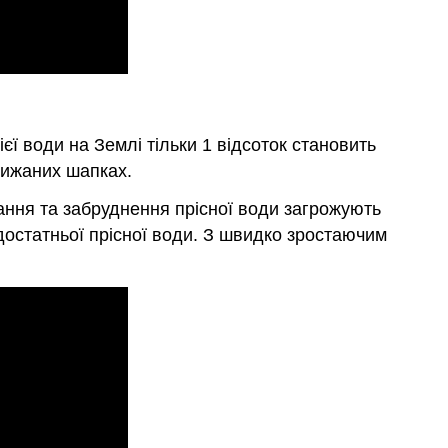
ї води на Землі тільки 1 відсоток становить
крижаних шапках.
тання та забруднення прісної води загрожують
достатньої прісної води. З швидко зростаючим