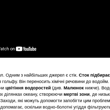
л. Одним з найбільших джерел є стік.
Сток підбирає
ля гольфу. Він переносить хімічні речовини до водойм
ючи
цвітіння водоростей
(див.
Малюнок
нижче). Водо
их ділянках океану, створюючи
мертві зони
, де низь
і. Заходи, які можуть допомогти запобігти цим пробл
допомагає, оскільки водно-болотні угіддя фільтрують