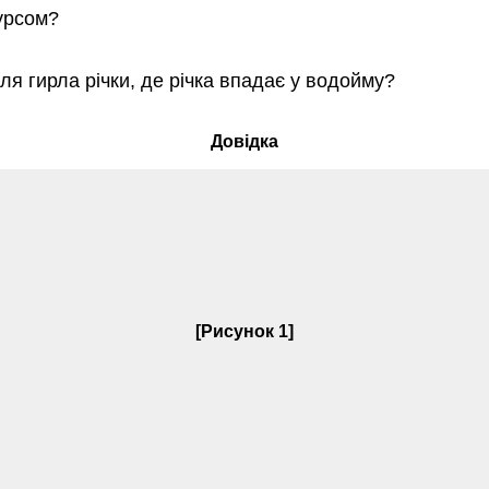
урсом?
ля гирла річки, де річка впадає у водойму?
Довідка
[Рисунок 1]