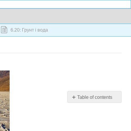
6.20: Грунт і вода
Table of contents
Чи
можна
цю
землю