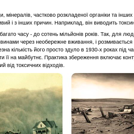
, мінералів, частково розкладеної органіки та інших 
вий і з інших причин. Наприклад, він виводить токси
агато часу - до сотень мільйонів років. Так, для лю
овинами через необережне вживання, і розмивається 
зна кількість його просто здуло в 1930-х роках під ч
ти її на майбутнє. Практика збереження включає ко
й від токсичних відходів.