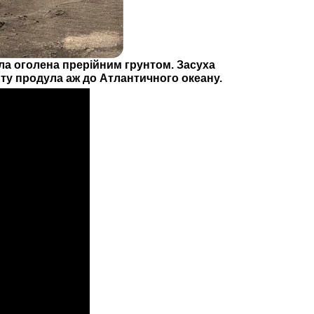
ула оголена прерійним грунтом. Засуха
нту продула аж до Атлантичного океану.