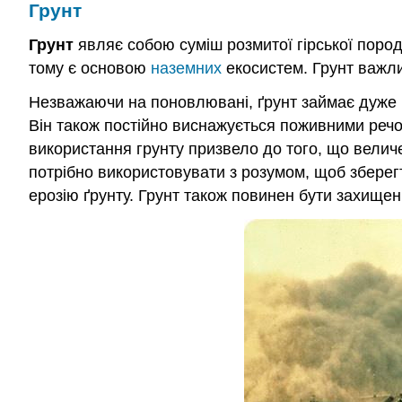
Грунт
Грунт
являє собою суміш розмитої гірської породи
тому є основою
наземних
екосистем. Грунт важли
Незважаючи на поновлювані, ґрунт займає дуже б
Він також постійно виснажується поживними реч
використання грунту призвело до того, що величе
потрібно використовувати з розумом, щоб зберег
ерозію ґрунту. Грунт також повинен бути захищени