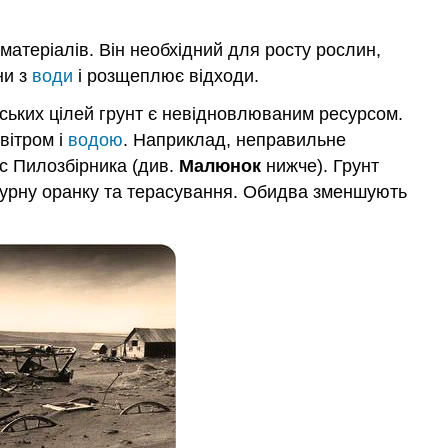
матеріалів. Він необхідний для росту рослин,
ни з
води
і розщеплює відходи.
дських цілей грунт є невідновлюваним ресурсом.
вітром і
водою
. Наприклад, неправильне
ас Пилозбірника (див.
Малюнок
нижче). Грунт
нтурну оранку та терасування. Обидва зменшують