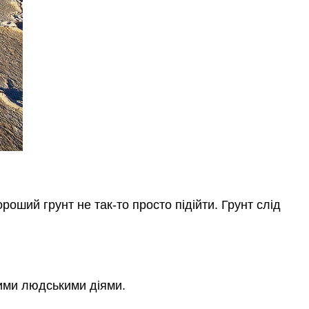
використовувати
для
сільського
господарства?
Грунтові
та
водні
ресурси
Грунт
Вода
Занадто
багато
хорошої
ороший грунт не так-то просто підійти. Грунт слід
речі
Резюме
Рецензія
ими людськими діями.