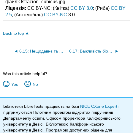
файл:Ostracion_cubicus.jpg
Ліцензія:
CC BY-NC; (Квітка)
CC BY 3.0
; (Риба)
CC BY
2.5
; (Автомобіль)
CC BY-NC
3.0
Back to top
6.15: Нещодавнє та майбутнє зростання населення
6.17: Важливість біорізноманіття
Was this article helpful?
Yes
No
Бібліотеки LibreTexts працюють на базі
NICE CXone Expert
і
підтримуються Пілотним проектом відкритих підручників
Департаменту освіти, Офісом проректора Каліфорнійського
університету в Девісі, Бібліотекою Каліфорнійського
університету в Девісі, Програмою доступних рішень для