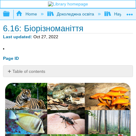
Expand/collapse global hierarchy
Home
Доколеджна освіта
Наука і тех
6.16: Біорізноманіття
Last updated
Oct 27, 2022
Page ID
Table of contents
Що
таке
біорізноманіття?
Що
таке
біорізноманіття?
Гвинтики
і
колеса