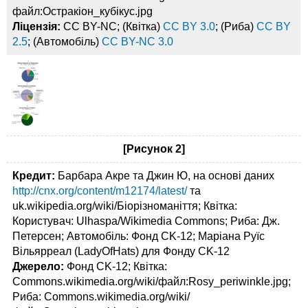
файл:Остракіон_кубікус.jpg
Ліцензія:
CC BY-NC; (Квітка)
CC BY 3.0
; (Риба)
CC BY
2.5
; (Автомобіль)
CC BY-NC 3.0
[Рисунок 2]
Кредит:
Барбара Акре та Джин Ю, на основі даних
http://cnx.org/content/m12174/latest/
та
uk.wikipedia.org/wiki/Біорізноманіття; Квітка:
Користувач: Ulhaspa/Wikimedia Commons; Риба: Дж.
Петерсен; Автомобіль: Фонд CK-12; Маріана Руїс
Вільярреал (LadyOfHats) для Фонду CK-12
Джерело:
Фонд CK-12; Квітка:
Commons.wikimedia.org/wiki/файл:Rosy_periwinkle.jpg;
Риба: Commons.wikimedia.org/wiki/