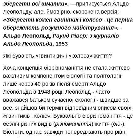
зберегти всі шматки».
—приписується Альдо
Леопольду, але, ймовірно, скорочена версія:
«Зберегти кожен гвинтик і колесо - це перша
обережність розумного майстрування».
-
Альдо Леопольд,
Раунд Рівер: з журналів
Альдо Леопольда
, 1953
Які бувають «гвинтики» і «колеса» життя?
Хоча концепція біорізноманіття не стала життєво
важливим компонентом біології та політології
лише через 40 років після смерті Альдо
Леопольда в 1948 році, Леопольд - часто
вважався батьком сучасної екології - швидше за
все, знайшов би термін відповідним описом своїх
«гвинтиків і коліс». Буквально біорізноманіття - це
безліч різних видів (
різноманіття
) життя (
біо-
).
Біологи, однак, завжди попереджають про рівні