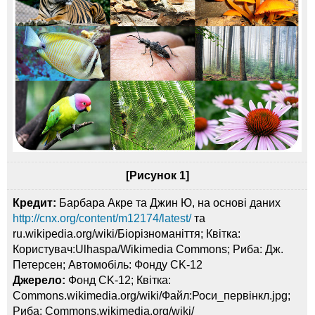
[Рисунок 1]
Кредит:
Барбара Акре та Джин Ю, на основі даних
http://cnx.org/content/m12174/latest/
та
ru.wikipedia.org/wiki/Біорізноманіття; Квітка:
Користувач:Ulhaspa/Wikimedia Commons; Риба: Дж.
Петерсен; Автомобіль: Фонду CK-12
Джерело:
Фонд CK-12; Квітка:
Commons.wikimedia.org/wiki/Файл:Роси_первінкл.jpg;
Риба: Commons.wikimedia.org/wiki/