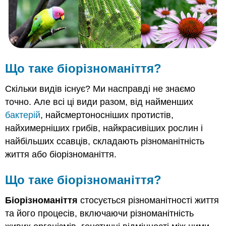
Наукова
п'ятниця:
малоймовірна
історія
про
чіпкого
равлика
Що таке біорізноманіття?
Подальше
читання
Скільки видів існує? Ми насправді не знаємо
Резюме
точно. Але всі ці види разом, від найменших
Рецензія
бактерій
, найсмертоносніших протистів,
найхимерніших грибів, найкрасивіших рослин і
найбільших ссавців, складають різноманітність
життя або біорізноманіття.
Що таке біорізноманіття?
Біорізноманіття
стосується різноманітності життя
та його процесів, включаючи різноманітність