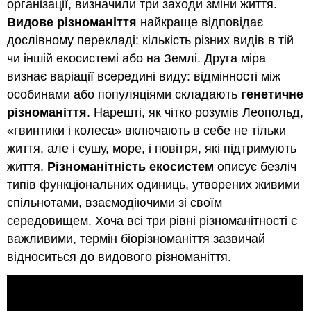
організації, визначили три заходи зміни життя.
Видове різноманіття
найкраще відповідає
дослівному перекладі: кількість різних видів в тій
чи іншій екосистемі або на Землі. Друга міра
визнає варіації всередині виду: відмінності між
особинами або популяціями складають
генетичне
різноманіття
. Нарешті, як чітко розумів Леопольд,
«гвинтики і колеса» включають в себе не тільки
життя, але і сушу, море, і повітря, які підтримують
життя.
Різноманітність екосистем
описує безліч
типів функціональних одиниць, утворених живими
спільнотами, взаємодіючими зі своїм
середовищем. Хоча всі три рівні різноманітності є
важливими, термін біорізноманіття зазвичай
відноситься до видового різноманіття.