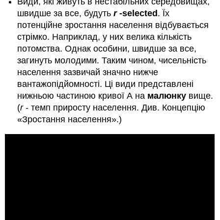
Види, які живуть в нестабільних середовищах,
швидше за все, будуть
r
-selected
. Їх
потенційне зростання населення відбувається
стрімко. Наприклад, у них велика кількість
потомства. Однак особини, швидше за все,
загинуть молодими. Таким чином, чисельність
населення зазвичай значно нижче
вантажопідйомності. Ці види представлені
нижньою частиною кривої А на
малюнку
вище.
(
r
- темп приросту населення. Див. Концепцію
«Зростання населення».)