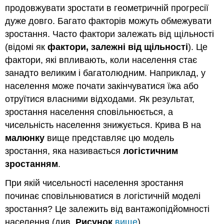
продовжувати зростати в геометричній прогресії
дуже довго. Багато факторів можуть обмежувати
зростання. Часто фактори залежать від щільності
(відомі як
фактори, залежні від щільності
). Це
фактори, які впливають, коли населення стає
занадто великим і багатолюдним. Наприклад, у
населення може почати закінчуватися їжа або
отруїтися власними відходами. Як результат,
зростання населення сповільнюється, а
чисельність населення знижується. Крива B на
малюнку
вище представляє цю модель
зростання, яка називається
логістичним
зростанням
.
При якій чисельності населення зростання
починає сповільнюватися в логістичній моделі
зростання? Це залежить від вантажопідйомності
населення (див.
Рисунок
вище
).