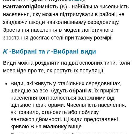
Вантажопідйомність
(K) - найбільша чисельність
населення, яку можна підтримувати в районі, не
завдаючи шкоди навколишньому середовищу.
Зростання населення в моделі логістичного
зростання досягає стелі при такому розмірі.
K
-Вибрані та
r
-Вибрані види
Види можна розділити на два основних типи, коли
мова йде про те, як ростуть їх популяції.
Види, які живуть у стабільних середовищах,
швидше за все, будуть
обрані
К
. Їх приріст
населення контролюється залежними від
щільності факторами. Чисельність населення,
як правило, становить або поблизу
вантажопідйомності. Ці види представлені
кривою B на
малюнку
вище.