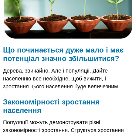
Закономірності
зростання
населення
Експоненціальне
зростання
Логістичне
зростання
Що починається дуже мало і має
K
потенціал значно збільшитися?
-Вибрані
та
Дерева, звичайно. Але і популяції. Дайте
r
населенню все необхідне, щоб вижити, і
-Вибрані
види
зростання цього населення буде величезним.
Резюме
Рецензія
Закономірності зростання
населення
Популяції можуть демонструвати різні
закономірності зростання. Структура зростання