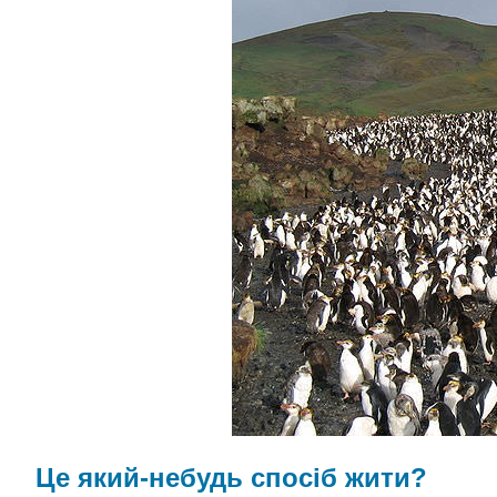
Це який-небудь спосіб жити?