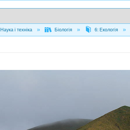
Наука і техніка
Біологія
6: Екологія