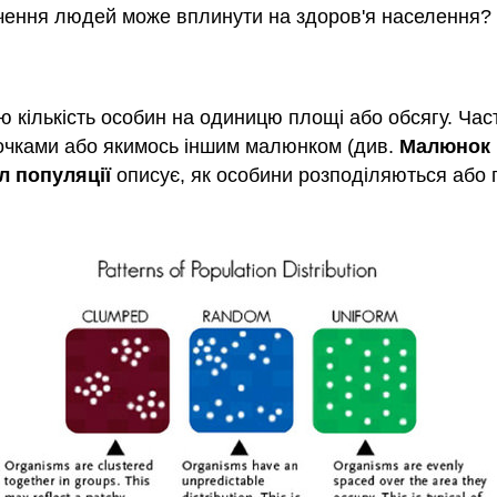
чення людей може вплинути на здоров'я населення?
ю кількість особин на одиницю площі або обсягу. Час
дочками або якимось іншим малюнком (див.
Малюнок
л популяції
описує, як особини розподіляються або