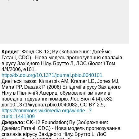
Кредит:
Фонд CK-12; By (Зображення: Джеймс
Гатані, CDC) - Нова модель прогнозування спалахів
вірусу Західного Нілу. Брутто Л, ЛОС біології Том
4/4/2006, e101.
http://dx.doi.org/10.1371/journal.pbio.0040101
.
Дивіться також: Кілпатрік AM, Kramer LD, Jones MJ,
Marra PP, Daszak P (2006) Епідемії вірусу Західного
Нілу в Північній Америці обумовлені змінами в
поведінці годування комарів. Лос Біол 4 (4): e82
дої:10.1371/журнал.pbio.0040082, CC BY 2.5,
https://commons.wikimedia.org/w/inde...?
curid=1441809
Джерело:
CK-12 Foundation; By (Зображення:
Джеймс Гатані; CDC) - Нова модель прогнозування
спалахів вірусу Західного Нілу. Брутто L; ЛоС