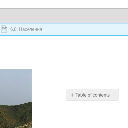
6.8: Населення
Table of contents
Це
який-
небудь
спосіб