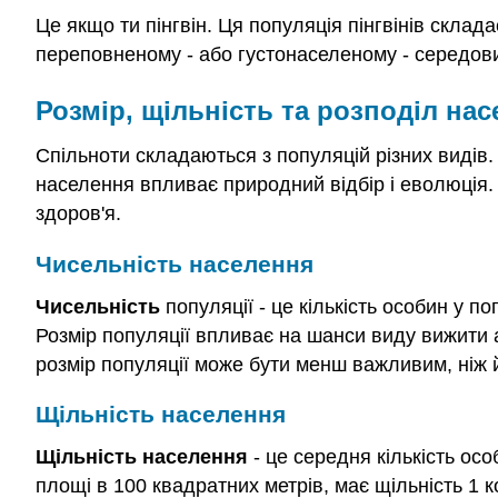
Це якщо ти пінгвін. Ця популяція пінгвінів склада
переповненому - або густонаселеному - середовищ
Розмір, щільність та розподіл на
Спільноти складаються з популяцій різних видів. 
населення впливає природний відбір і еволюція. 
здоров'я.
Чисельність населення
Чисельність
популяції - це кількість особин у п
Розмір популяції впливає на шанси виду вижити 
розмір популяції може бути менш важливим, ніж й
Щільність населення
Щільність населення
- це середня кількість ос
площі в 100 квадратних метрів, має щільність 1 