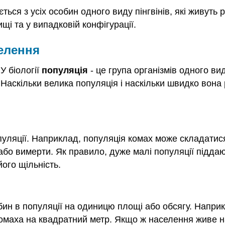
ється з усіх особин одного виду пінгвінів, які живуть 
і та у випадковій конфігурації.
селення
У біології
популяція
- це група організмів одного ви
Наскільки велика популяція і наскільки швидко вона 
опуляції. Наприклад, популяція комах може складатис
або вимерти. Як правило, дуже малі популяції підда
ого щільність.
обин в популяції на одиницю площі або обсягу. Напри
комаха на квадратний метр. Якщо ж населення живе на