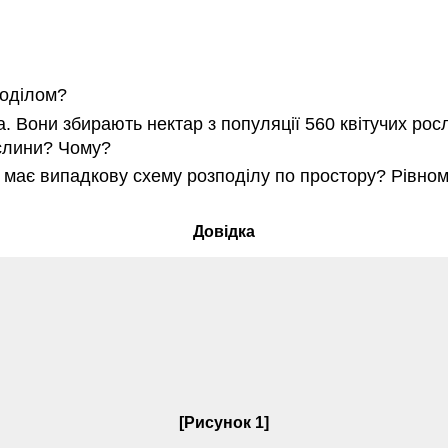
поділом?
. Вони збирають нектар з популяції 560 квітучих рос
ослини? Чому?
 має випадкову схему розподілу по простору? Рівном
Довідка
[Рисунок 1]