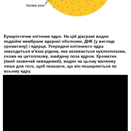
Еукаріотичне клітинне ядро. На цій діаграмі видно
подвійні мембрани ядерної оболонки, ДНК (у вигляді
хроматину) і ядерця. Усередині клітинного ядра
знаходиться в'язка рідина, яка називається нуклеоплазма,
схожа на цитоплазму, знайдену поза ядром. Хроматин
(який зазвичай невидимий), видно на цьому малюнку
лише для того, щоб показати, що він поширюється по
всьому ядру.