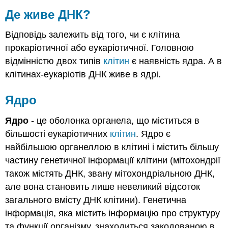
Де живе ДНК?
Відповідь залежить від того, чи є клітина
прокаріотичної або еукаріотичної. Головною
відмінністю двох типів
клітин
є наявність ядра. А в
клітинах-еукаріотів ДНК живе в ядрі.
Ядро
Ядро
- це оболонка органела, що міститься в
більшості еукаріотичних
клітин
. Ядро є
найбільшою органеллою в клітині і містить більшу
частину генетичної інформації клітини (мітохондрії
також містять ДНК, звану мітохондріальною ДНК,
але вона становить лише невеликий відсоток
загального вмісту ДНК клітини). Генетична
інформація, яка містить інформацію про структуру
та функції організму, знаходиться закодованою в