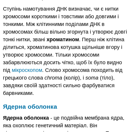
Ступінь намотування ДНК визначає, чи є нитки
хромосоми короткими і товстими або довгими і
тонкими. Між клітинними поділами ДНК в
хромосомах більш вільно згорнута і утворює довгі
тонкі нитки, звані
хроматином
. Перш ніж клітина
ділиться, хроматинова котушка щільніше вгору і
утворює хромосоми. Тільки хромосоми
забарвлюються досить чітко, щоб їх було видно
під
мікроскопом
. Слово хромосома походить від
грецького слова
chroma
(колір), і
soma
(тіло),
завдяки своїй здатності сильно фарбуватися
барвниками.
Ядерна оболонка
Ядерна оболонка
- це подвійна мембрана ядра,
яка охоплює генетичний матеріал. Він