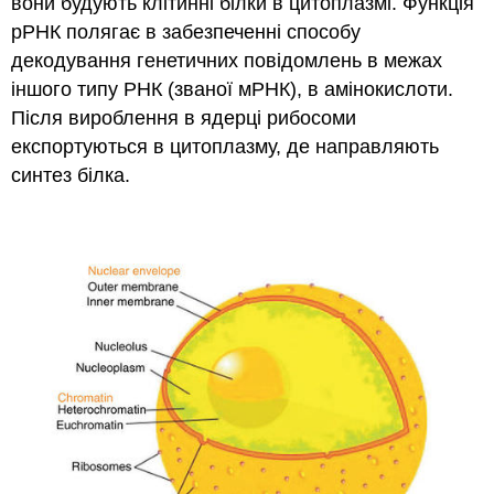
вони будують клітинні білки в цитоплазмі. Функція
рРНК полягає в забезпеченні способу
декодування генетичних повідомлень в межах
іншого типу РНК (званої мРНК), в амінокислоти.
Після вироблення в ядерці рибосоми
експортуються в цитоплазму, де направляють
синтез білка.