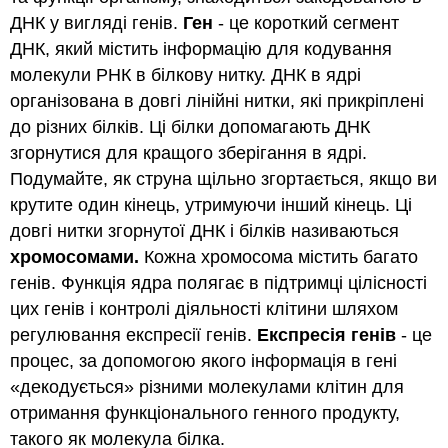
ДНК у вигляді генів.
Ген
- це короткий сегмент
ДНК, який містить інформацію для кодування
молекули РНК в білкову нитку. ДНК в ядрі
організована в довгі лінійні нитки, які прикріплені
до різних білків. Ці білки допомагають ДНК
згорнутися для кращого зберігання в ядрі.
Подумайте, як струна щільно згортається, якщо ви
крутите один кінець, утримуючи інший кінець. Ці
довгі нитки згорнутої ДНК і білків називаються
хромосомами.
Кожна хромосома містить багато
генів. Функція ядра полягає в підтримці цілісності
цих генів і контролі діяльності клітини шляхом
регулювання експресії генів.
Експресія генів
- це
процес, за допомогою якого інформація в гені
«декодується» різними молекулами клітин для
отримання функціонального генного продукту,
такого як молекула білка.