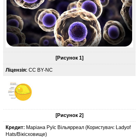
[Рисунок 1]
Ліцензія:
CC BY-NC
[Рисунок 2]
Кредит:
Маріана Руїс Вільярреал (Користувач: Ladyof
Hats/Вікісховище)