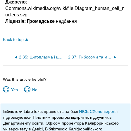
Джерело:
Commons.wikimedia.org/wiki/file:Diagram_human_cell_n
ucleus.svg
Ліцензія: Громадське
надбання
Back to top
2.35: Цитоплазма і цитоскелет
2.37: Рибосоми та мітохондрії
Was this article helpful?
Yes
No
Бібліотеки LibreTexts працюють на базі
NICE CXone Expert
і
підтримуються Пілотним проектом відкритих підручників
Департаменту освіти, Офісом проректора Каліфорнійського
університету в Девісі, Бібліотекою Каліфорнійського