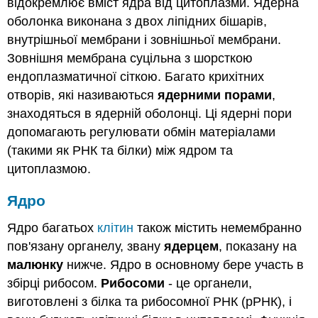
відокремлює вміст ядра від цитоплазми. Ядерна
оболонка виконана з двох ліпідних бішарів,
внутрішньої мембрани і зовнішньої мембрани.
Зовнішня мембрана суцільна з шорсткою
ендоплазматичної сіткою. Багато крихітних
отворів, які називаються
ядерними порами
,
знаходяться в ядерній оболонці. Ці ядерні пори
допомагають регулювати обмін матеріалами
(такими як РНК та білки) між ядром та
цитоплазмою.
Ядро
Ядро багатьох
клітин
також містить немембранно
пов'язану органелу, звану
ядерцем
, показану на
малюнку
нижче. Ядро в основному бере участь в
збірці рибосом.
Рибосоми
- це органели,
виготовлені з білка та рибосомної РНК (рРНК), і