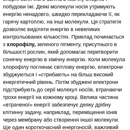
побудови їжі. Деякі молекули носія утримують
енергію ненадовго, швидко перекладаючи її, як
гарячу картоплю, на інші молекули. Ця стратегія
дозволяє виділяти енергію в невеликих
контрольованих кількостях. Приклад починається
з
хлорофілу,
зеленого пігменту, присутнього в
більшості рослин, який допомагає перетворити
сонячну енергію в хімічну енергію. Коли молекула
хлорофілу поглинає світлову енергію, електрони
збуджуються і «стрибають» на більш високий
енергетичний рівень. Потім збуджені електрони
підстрибують до серії молекул носіїв, втрачаючи
трохи енергії на кожному кроці. Велика частина
«втраченої» енергії забезпечує деяку дрібну
клітинну задачу, наприклад, переміщення іонів
через мембрану або створення іншої молекули.
Ще один короткочасний енергоносій, важливий