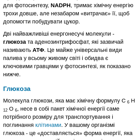
для фотосинтезу,
NADPH
, тримає хімічну енергію
трохи довше, але незабаром «витрачає» її, щоб
допомогти побудувати цукор.
Дві найважливіші енергонесучі молекули -
глюкоза
та аденозинтрифосфат, які зазвичай
називають
АТФ
. Це майже універсальні види
палива у всьому живому світі і обидва є
ключовими гравцями у фотосинтезі, як показано
нижче.
Глюкоза
Молекула глюкози, яка має хімічну формулу C
H
6
O
, несе в собі пакет хімічної енергії саме
12
6
потрібного розміру для транспортування і
поглинання
клітинами
. У вашому організмі
глюкоза - це «доставляється» форма енергії, яка