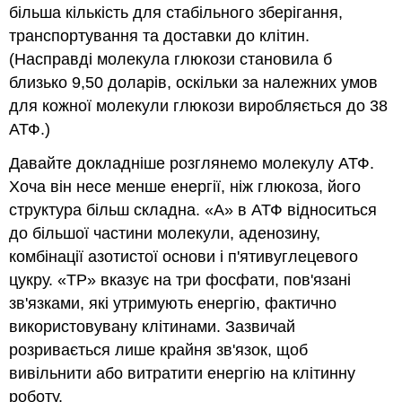
більша кількість для стабільного зберігання,
транспортування та доставки до клітин.
(Насправді молекула глюкози становила б
близько 9,50 доларів, оскільки за належних умов
для кожної молекули глюкози виробляється до 38
АТФ.)
Давайте докладніше розглянемо молекулу АТФ.
Хоча він несе менше енергії, ніж глюкоза, його
структура більш складна. «А» в АТФ відноситься
до більшої частини молекули, аденозину,
комбінації азотистої основи і п'ятивуглецевого
цукру. «TP» вказує на три фосфати, пов'язані
зв'язками, які утримують енергію, фактично
використовувану клітинами. Зазвичай
розривається лише крайня зв'язок, щоб
вивільнити або витратити енергію на клітинну
роботу.