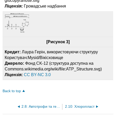
glucopyranose.svg
Ліцензія:
Громадське надбання
[Рисунок 3]
Кредит:
Лаура Герін, використовуючи структуру
Користувач:Mysid/Вікісховище
Джерело:
Фонд CK-12 (структура доступна на
Commons.wikimedia.org/wiki/file:ATP_Structure.svg)
Ліцензія:
CC BY-NC 3.0
Back to top
2.8: Автотрофи та гетеротрофи
2.10: Хлоропласт