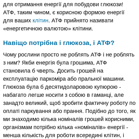
для отримання енергії для побудови глюкози!
АТФ, таким чином, є корисною формою енергії
для ваших
клітин
. АТФ прийнято називати
«енергетичною валютою» клітини.
Навіщо потрібна і глюкоза, і АТФ?
Чому рослини просто не роблять АТФ і не роблять
з ним? Якби енергія була грошима, АТФ
становила б чверть. Досить грошей на
експлуатацію паркоміра або пральної машини.
Глюкоза була б десятидоларовою купюрою -
набагато легше носити з собою в гаманці, але
занадто великий, щоб зробити фактичну роботу по
оплаті паркування або прання. Подібно до того, як
ми знаходимо кілька номіналів грошей корисними,
організмам потрібно кілька «номіналів» енергії -
менша кількість для роботи всередині клітин, і