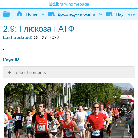
Expand/collapse global hierarchy
Home
Доколеджна освіта
Наука і тех
2.9: Глюкоза і АТФ
Last updated
Oct 27, 2022
Page ID
Table of contents
Потрібно
багато
енергії?
Глюкоза
і
АТФ
Енергонесучі
молекули
Глюкоза