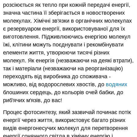
розсіюється як тепло при кожній передачі енергії,
значна частина її зберігається в новостворених
молекулах. Хімічні зв'язки в органічних молекулах
є резервуаром енергії, використовуваної для їх
виготовлення. Підживлюючись енергією молекул
їжі, клітини можуть поєднувати і рекомбінувати
елементи життя, утворюючи тисячі різних
молекул. Як енергія (незважаючи на деякі втрати),
так і матеріали (незважаючи на реорганізацію)
переходять від виробника до споживача -
можливо, від водорослевих хвостів, до
водяних
блошиних сердець, до кольорів очей бабки, до
риб'ячих м'язів, до вас!
Процес фотосинтезу, який зазвичай починає потік
енергії через життя, використовує багато різних
видів енергонесучих молекул для перетворення
енергії сонячного світла в хімічну енергію і