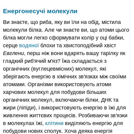
Енергонесучі молекули
Ви знаєте, що риба, яку ви їли на обід, містила
молекули білка. Але чи знаєте ви, що атоми цього
білка могли легко сформувати колір у оці бабки,
серце
водяної
блохи та хвистоподібний хвіст
Евглени
, перш ніж вони вдарять вашу тарілку як
гладкий риб'ячий м'яз? Їжа складається з
органічних (вуглецевмісних) молекул, які
зберігають енергію в хімічних зв'язках між своїми
атомами. Організми використовують атоми
харчових молекул для побудови більших
органічних молекул, включаючи білки, ДНК та
жири (ліпіди), і використовують енергію в їжі для
живлення життєвих процесів. Розбиваючи зв'язки
в молекулах їжі,
клітини
виділяють енергію для
побудови нових сполук. Хоча деяка енергія