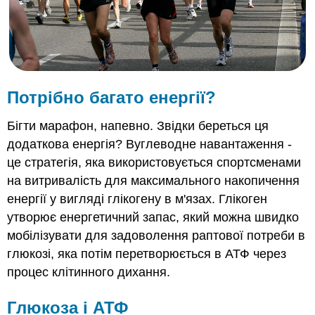
АТП
Навіщо
потрібна
і
глюкоза,
і
Потрібно багато енергії?
АТФ?
Резюме
Бігти марафон, напевно. Звідки береться ця
Рецензія
додаткова енергія? Вуглеводне навантаження -
це стратегія, яка використовується спортсменами
на витривалість для максимального накопичення
енергії у вигляді глікогену в м'язах. Глікоген
утворює енергетичний запас, який можна швидко
мобілізувати для задоволення раптової потреби в
глюкозі, яка потім перетворюється в АТФ через
процес клітинного дихання.
Глюкоза і АТФ