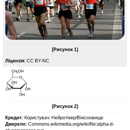
[Рисунок 1]
Ліцензія:
CC BY-NC
[Рисунок 2]
Кредит:
Користувач: Нейротікер/Вікісховище
Джерело:
Commons.wikimedia.org/wiki/file:alpha-d-