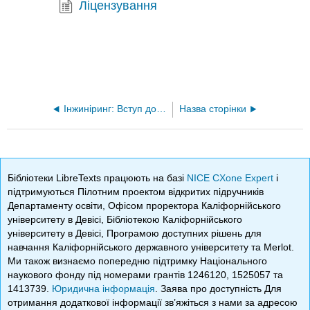
Ліцензування
Інжиніринг: Вступ до середньої школи
Назва сторінки
Бібліотеки LibreTexts працюють на базі
NICE CXone Expert
і
підтримуються Пілотним проектом відкритих підручників
Департаменту освіти, Офісом проректора Каліфорнійського
університету в Девісі, Бібліотекою Каліфорнійського
університету в Девісі, Програмою доступних рішень для
навчання Каліфорнійського державного університету та Merlot.
Ми також визнаємо попередню підтримку Національного
наукового фонду під номерами грантів 1246120, 1525057 та
1413739.
Юридична інформація
. Заява про доступність Для
отримання додаткової інформації зв’яжіться з нами за адресою