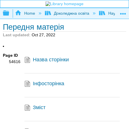
Expand/collapse global hierarchy
Home
Доколеджна освіта
Наука і тех
Передня матерія
Last updated
Oct 27, 2022
Page ID
Назва сторінки
54616
Інфосторінка
Зміст