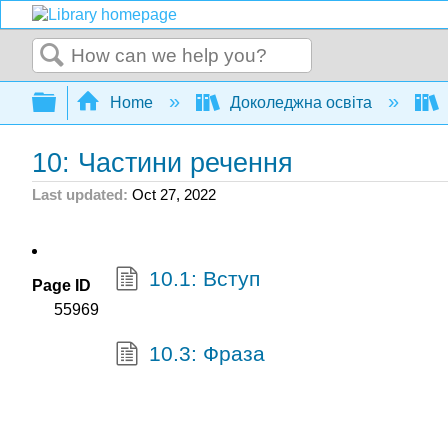
Search
Expand/collapse global hierarchy
Home
Доколеджна освіта
10: Частини речення
Last updated
Oct 27, 2022
10.1: Вступ
Page ID
55969
10.3: Фраза