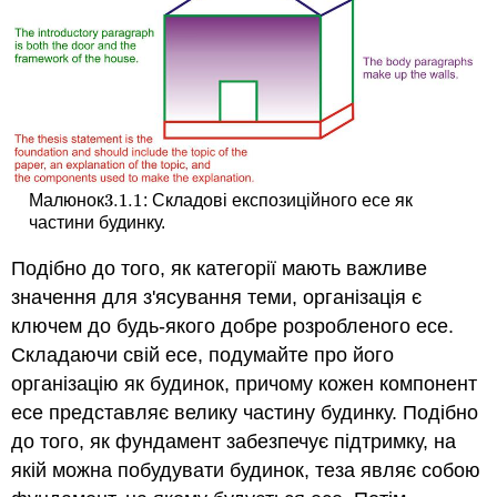
3.1.
1
Малюнок
: Складові експозиційного есе як
3.1.
1
частини будинку.
Подібно до того, як категорії мають важливе
значення для з'ясування теми, організація є
ключем до будь-якого добре розробленого есе.
Складаючи свій есе, подумайте про його
організацію як будинок, причому кожен компонент
есе представляє велику частину будинку. Подібно
до того, як фундамент забезпечує підтримку, на
якій можна побудувати будинок, теза являє собою