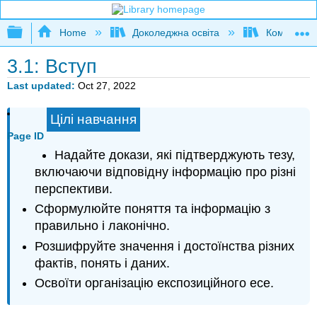
Expand/collapse global hierarchy
Home
Доколеджна освіта
Композиція
3.1: Вступ
Last updated
Oct 27, 2022
Цілі навчання
Page ID
Надайте докази, які підтверджують тезу,
включаючи відповідну інформацію про різні
перспективи.
Сформулюйте поняття та інформацію з
правильно і лаконічно.
Розшифруйте значення і достоїнства різних
фактів, понять і даних.
Освоїти організацію експозиційного есе.