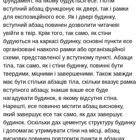
фундамент, на якому будується есе. Потім
вступний абзац функціонує як двері, так і рамки
для експозиційного есе. Як і двері будинку,
вступний абзац повинен дозволити читачеві
увійти в твір. Крім того, так само, як стіни
будуються на каркасі будинку, основні пункти есе
організовані навколо рамки або організаційної
схеми, представленої у вступному пункті. Абзаци
тіла, так само, як і стіни будинку, повинні бути
твердими, міцними і завершеними. Також завжди
має бути стільки абзаців тіла, скільки вказує рамка
вступного абзацу, інакше ваше есе буде
нагадувати будинок, в якому відсутня стіна.
Нарешті, есе повинно містити абзац висновку,
який завершує есе так само, як дах завершує
будинок. Оскільки дах цементує структуру будинку
і допомагає утримувати стіни на місці, абзац
висновку повинен повторити пункти в абзацах