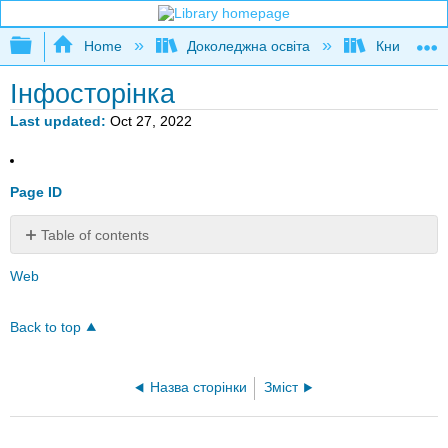
Expand/collapse global hierarchy
Home
Доколеджна освіта
Книга: Осн
Інфосторінка
Last updated
Oct 27, 2022
Page ID
Table of contents
No
headers
Web
Back to top
Назва сторінки
Зміст