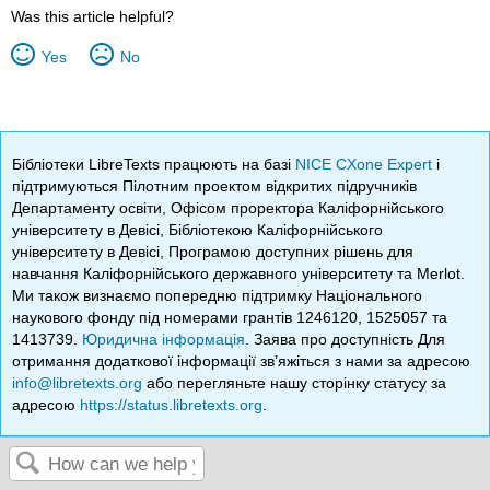
Was this article helpful?
Yes
No
Бібліотеки LibreTexts працюють на базі
NICE CXone Expert
і
підтримуються Пілотним проектом відкритих підручників
Департаменту освіти, Офісом проректора Каліфорнійського
університету в Девісі, Бібліотекою Каліфорнійського
університету в Девісі, Програмою доступних рішень для
навчання Каліфорнійського державного університету та Merlot.
Ми також визнаємо попередню підтримку Національного
наукового фонду під номерами грантів 1246120, 1525057 та
1413739.
Юридична інформація
. Заява про доступність Для
отримання додаткової інформації зв’яжіться з нами за адресою
info@libretexts.org
або перегляньте нашу сторінку статусу за
адресою
https://status.libretexts.org
.