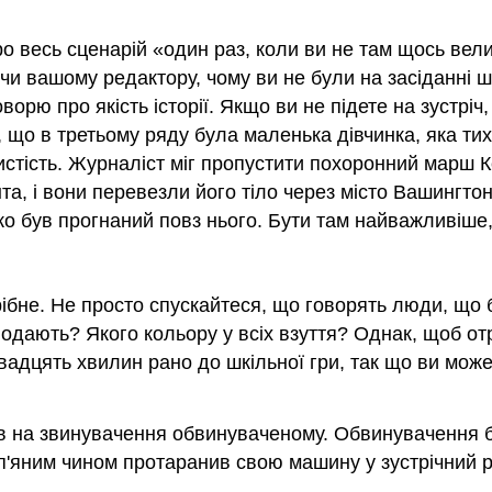
про весь сценарій «один раз, коли ви не там щось ве
ючи вашому редактору, чому ви не були на засіданні ш
оворю про якість історії. Якщо ви не підете на зустрі
ли, що в третьому ряду була маленька дівчинка, яка т
истість. Журналіст міг пропустити похоронний марш Ке
а, і вони перевезли його тіло через місто Вашингтон,
тько був прогнаний повз нього. Бути там найважливіше
рібне. Не просто спускайтеся, що говорять люди, що б
дають? Якого кольору у всіх взуття? Однак, щоб отр
двадцять хвилин рано до шкільної гри, так що ви може
ов на звинувачення обвинуваченому. Обвинувачення б
п'яним чином протаранив свою машину у зустрічний р