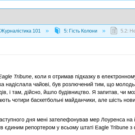
Журналістика 101
5: Гість Колони
5.2: Н
agle Tribune
, коли я отримав підказку в електронном
ка надіслала чайові, був розлючений тим, що молодь
судів, і там, дійсно, йшло будівництво. Я запитав, чи 
ть чотири баскетбольні майданчики, але шість нових к
Наступного дня мені зателефонував мер Лоуренса на
 був єдиним репортером у всьому штаті Eagle Tribune