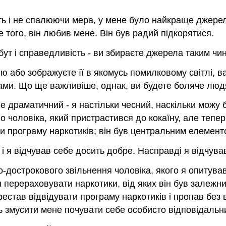
 і не спалюючи мера, у мене було найкраще джерело в 
е того, він любив мене. Він був радий підкорятися.
ут і справедливість - ви збираєте джерела таким чин
ію або зображуєте її в якомусь помилковому світлі, 
ами. Що ще важливіше, однак, ви будете боляче люд
т не драматичний - я настільки чесний, наскільки можу
го чоловіка, який пристрастився до кокаїну, але тепер
и програму наркотиків; він був центральним елементом
і я відчував себе досить добре. Насправді я відчува
дострокового звільнення чоловіка, якого я опитував.
 перераховувати наркотики, від яких він був залежни
естав відвідувати програму наркотиків і пропав без ві
ть змусити мене почувати себе особисто відповідальн