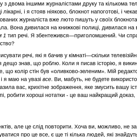
нату з двома іншими журналістами друку та кількома т
ікарні, і я стояв ніяково, блокнот напоготові, і чекав
ованих журналіста вже люто пишуть у своїх блокнотах
ала. Вона дивилася на книжкові полиці, дивилася на 
м 1
тип речі. Я збентежився—приголомшений. Чи справд
вство?
сувати речі, які я бачив у кімнаті—скільки телевізій
 я дещо знав, що роблю. Коли я писав історію, я вики
е, що колір стін був «оливково-зеленим». Мій редакт
 і я маю на увазі
все
. Ви, мабуть, не будете використ
зила вас, крихітне зображення, яке змусить вашу іст
і, робити хороші нотатки - це ваш найкращий доказ, 
ктів, але це слід повторити. Хоча ви, можливо, не зак
ватися про це все, є ще ті кілька людей, які знайдуть 