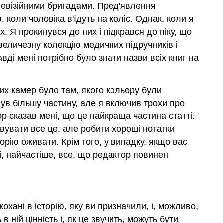
елевізійними бригадами. Пред'явлення
, коли чоловіка в'їдуть на коліс. Однак, коли я
. Я прокинувся до них і підкрався до піку, що
величезну колекцію медичних підручників і
і мені потрібно було знати назви всіх книг на
них камер було там, якого кольору були
нув більшу частину, але я включив трохи про
ор сказав мені, що це найкраща частина статті.
овувати все це, але робити хороші нотатки
орію оживати. Крім того, у випадку, якщо вас
і, найчастіше, все, що редактор повинен
охані в історію, яку ви призначили, і, можливо,
в ній цінність і, як це звучить, можуть бути