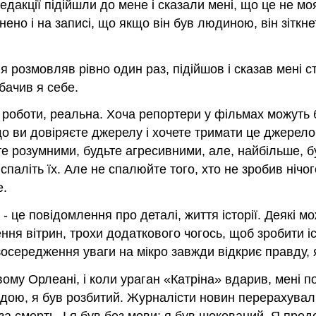
в редакції підійшли до мене і сказали мені, що це не м
но і на записі, що якщо він був людиною, він зіткнеть
 розмовляв рівно один раз, підійшов і сказав мені ст
обачив я себе.
ї роботи, реальна. Хоча репортери у фільмах можуть 
о ви довіряєте джерелу і хочете тримати це джерело по
те розумними, будьте агресивними, але, найбільше, б
паліть їх. Але не спалюйте того, хто не зробив нічог
е.
це повідомлення про деталі, життя історії. Деякі мож
ення вітрин, трохи додаткового чогось, щоб зробити і
зосередження уваги на мікро завжди відкриє правду, 
ому Орлеані, і коли ураган «Катріна» вдарив, мені по
водою, я був розбитий. Журналісти новин перерахувал