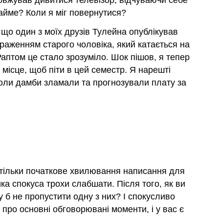
довжував дивитися телевізор, відчуваючи себе
займе? Коли я міг повернутися?
, що один з моїх друзів Тулейна опублікував
браженням старого чоловіка, який катається на
Раптом це стало зрозуміло. Шок пішов, я тепер
 місце, щоб піти в цей семестр. Я нарешті
коли дамби зламали та прогнозували плату за
к тільки початкове хвилювання написання для
ика спокуса трохи слабшати. Після того, як ви
у б не пропустити одну з них? І спокусливо
в про основні обговорювані моменти, і у вас є