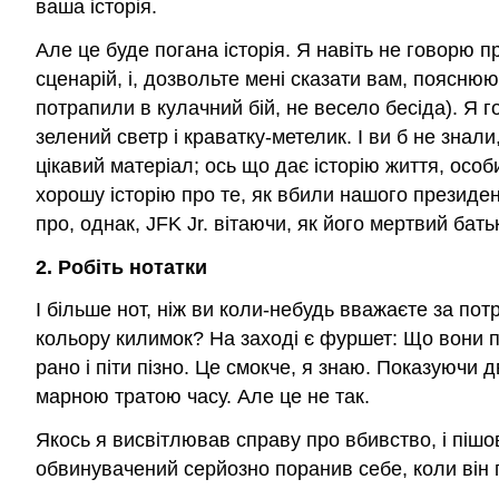
ваша історія.
Але це буде погана історія. Я навіть не говорю 
сценарій, і, дозвольте мені сказати вам, поясню
потрапили в кулачний бій, не весело бесіда). Я г
зелений светр і краватку-метелик. І ви б не зна
цікавий матеріал; ось що дає історію життя, особ
хорошу історію про те, як вбили нашого президент
про, однак, JFK Jr. вітаючи, як його мертвий ба
2. Робіть нотатки
І більше нот, ніж ви коли-небудь вважаєте за пот
кольору килимок? На заході є фуршет: Що вони по
рано і піти пізно. Це смокче, я знаю. Показуючи 
марною тратою часу. Але це не так.
Якось я висвітлював справу про вбивство, і піш
обвинувачений серйозно поранив себе, коли він 