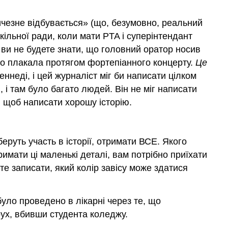
личезне відбувається» (що, безумовно, реальний
кільної ради, коли мати PTA і суперінтендант
ч, ви не будете знати, що головний оратор носив
ихо плакала протягом фортепіанного концерту.
Це
ннеді, і цей журналіст міг би написати цілком
 і там було багато людей. Він не міг написати
, щоб написати хорошу історію.
еруть участь в історії, отримати ВСЕ. Якого
имати ці маленькі деталі, вам потрібно приїхати
те записати, який колір завісу може здатися
уло проведено в лікарні через те, що
ух, вбивши студента коледжу.