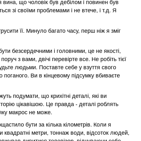
оя вина, що чоловік був дебілом і повинен був
ся зі своїми проблемами і не втече, і т.д. Я
русити її. Минуло багато часу, перш ніж я зміг
бути безсердечними і головними, це не якості,
руч з вами, двічі перевірте все. Не робіть тієї
удьте людьми. Поставте себе у взуття свого
о поганого. Ви в кінцевому підсумку вбиваєте
уть подумати, що крихітні деталі, які ви
сторію цікавішою. Це правда - деталі роблять
яку макрос не може.
щастило бути за кілька кілометрів. Коли я
и квадратні метри, тоннаж води, відсоток людей,