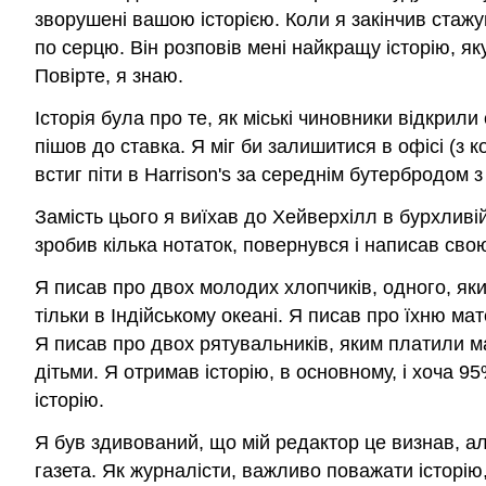
зворушені вашою історією. Коли я закінчив стаж
по серцю. Він розповів мені найкращу історію, як
Повірте, я знаю.
Історія була про те, як міські чиновники відкрил
пішов до ставка. Я міг би залишитися в офісі (з 
встиг піти в Harrison's за середнім бутербродом 
Замість цього я виїхав до Хейверхілл в бурхливій
зробив кілька нотаток, повернувся і написав свою
Я писав про двох молодих хлопчиків, одного, як
тільки в Індійському океані. Я писав про їхню мат
Я писав про двох рятувальників, яким платили ма
дітьми. Я отримав історію, в основному, і хоча 
історію.
Я був здивований, що мій редактор це визнав, але
газета. Як журналісти, важливо поважати історію