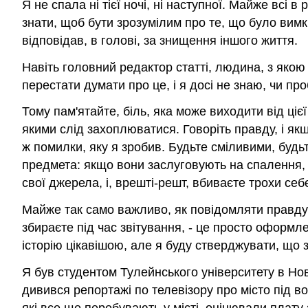
Я не спала ні тієї ночі, ні наступної. Майже всі 
знати, щоб бути зрозумілим про те, що було вимкне
відповідав, в голові, за знищення іншого життя.
Навіть головний редактор статті, людина, з якою я
перестати думати про це, і я досі не знаю, чи пр
Тому пам'ятайте, біль, яка може виходити від ціє
якими слід захоплюватися. Говоріть правду, і якщ
ж помилки, яку я зробив. Будьте сміливими, будь
предмета: якщо вони заслуговують на спалення, с
свої джерела, і, врешті-решт, вбиваєте трохи себ
Майже так само важливо, як повідомляти правду - 
збираєте під час звітування, - це просто оформл
історію цікавішою, але я буду стверджувати, що 
Я був студентом Тулейнського університету в Нов
дивився репортажі по телевізору про місто під 