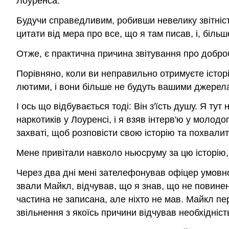
Лоуренса.
Будучи справедливим, робивши невелику звітність
цитати від мера про все, що я там писав, і, більш
Отже, є практична причина звітування про доброб
Порівняно, коли ви неправильно отримуєте істор
лютими, і вони більше не будуть вашими джерел
І ось що відбувається тоді: Він з'їсть душу. Я ту
наркотиків у Лоуренсі, і я взяв інтерв'ю у молодо
захваті, щоб розповісти свою історію та похвалит
Мене привітали навколо ньюсруму за цю історію, 
Через два дні мені зателефонував офіцер умовно-
звали Майкл, відчував, що я знав, що не повинен
частина не записана, але ніхто не мав. Майкл пер
звільнення з якоїсь причини відчував необхідніс