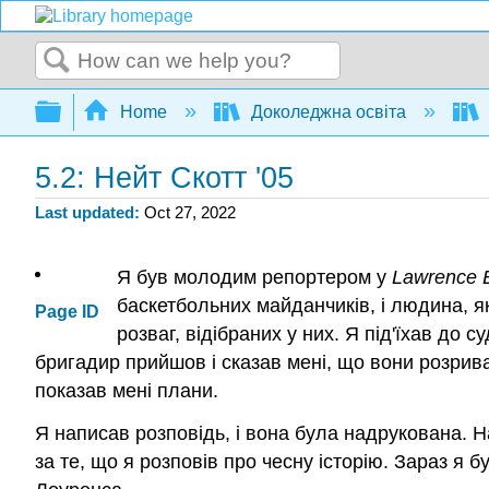
Search
Expand/collapse global hierarchy
Home
Доколеджна освіта
5.2: Нейт Скотт '05
Last updated
Oct 27, 2022
Я був молодим репортером у
Lawrence E
баскетбольних майданчиків, і людина, я
Page ID
розваг, відібраних у них. Я під'їхав до 
бригадир прийшов і сказав мені, що вони розриваю
показав мені плани.
Я написав розповідь, і вона була надрукована. 
за те, що я розповів про чесну історію. Зараз я