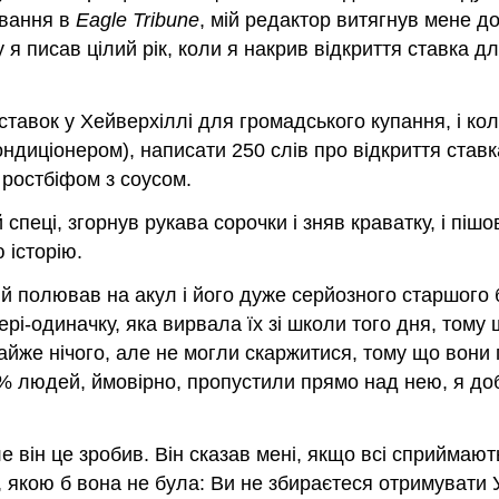
ування в
Eagle Tribune
, мій редактор витягнув мене д
у я писав цілий рік, коли я накрив відкриття ставка 
и ставок у Хейверхіллі для громадського купання, і ко
кондиціонером), написати 250 слів про відкриття ставк
з ростбіфом з соусом.
 спеці, згорнув рукава сорочки і зняв краватку, і піш
 історію.
ий полював на акул і його дуже серйозного старшого 
ері-одиначку, яка вирвала їх зі школи того дня, тому щ
йже нічого, але не могли скаржитися, тому що вони п
95% людей, ймовірно, пропустили прямо над нею, я до
 він це зробив. Він сказав мені, якщо всі сприймають 
, якою б вона не була: Ви не збираєтеся отримувати 