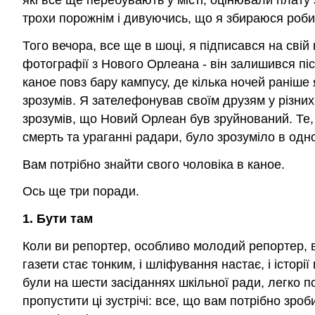
які все ще перебувають у місті, оцінювали плату
трохи порожнім і дивуючись, що я збираюся робит
Того вечора, все ще в шоці, я підписався на свій
фотографії з Нового Орлеана - він залишився піс
каное повз бару кампусу, де кілька ночей раніше 
зрозумів. Я зателефонував своїм друзям у різних 
зрозумів, що Новий Орлеан був зруйнований. Те,
смерть та ураганні радари, було зрозуміло в одн
Вам потрібно знайти свого чоловіка в каное.
Ось ще три поради.
1. Бути там
Коли ви репортер, особливо молодий репортер, ви
газети стає тонким, і шліфування настає, і істор
були на шести засіданнях шкільної ради, легко по
пропустити ці зустрічі: все, що вам потрібно зро