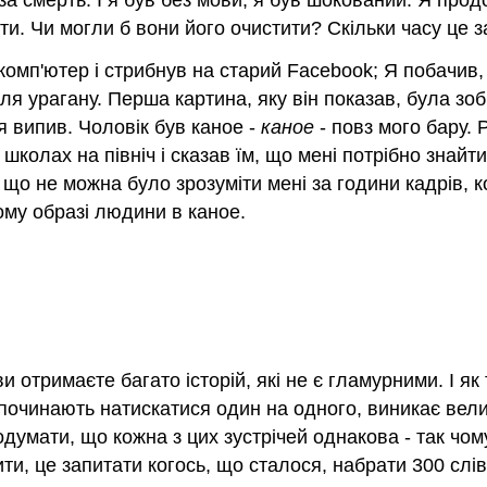
 за смерть. І я був без мови; я був шокований. Я про
и. Чи могли б вони його очистити? Скільки часу це 
 комп'ютер і стрибнув на старий Facebook; Я побачив
ля урагану. Перша картина, яку він показав, була зо
я випив. Чоловік був каное -
каное
- повз мого бару. 
школах на північ і сказав їм, що мені потрібно знайти
 що не можна було зрозуміти мені за години кадрів, 
ому образі людини в каное.
 отримаєте багато історій, які не є гламурними. І я
ії починають натискатися один на одного, виникає вел
думати, що кожна з цих зустрічей однакова - так чом
бити, це запитати когось, що сталося, набрати 300 слі