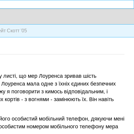
ейт Скотт '05
у листі, що мер Лоуренса зривав шість
 Лоуренса мала одне з їхніх єдиних безпечних
можу я поговорити з кимось відповідальним, і
ортів - з вогнями - замінюють їх. Він навіть
 його особистий мобільний телефон, дякуючи мені
 з особистим номером мобільного телефону мера