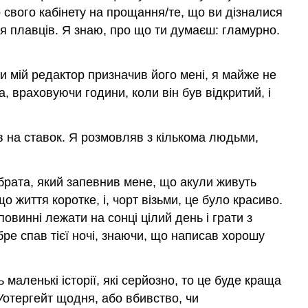
о свого кабінету на прощання/те, що ви дізналися
для плавців. Я знаю, про що ти думаєш: гламурно.
ли мій редактор призначив його мені, я майже не
а, враховуючи години, коли він був відкритий, і
ов на ставок. Я розмовляв з кількома людьми,
брата, який запевнив мене, що акули живуть
о життя коротке, і, чорт візьми, це було красиво.
овинні лежати на сонці цілий день і грати з
бре спав тієї ночі, знаючи, що написав хорошу
маленькі історії, які серйозно, то це буде краща
Уотергейт щодня, або вбивство, чи