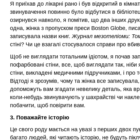
Я приїхав до лікарні рано і був відкритий в кім
звинувачення повинно було відбутися в бібліотеці л
озирнувся навколо, я помітив, що два інших друк
одна, жінка з пропуском преси Boston Globe, пис
записувала назви книг.
Журнал мезотеліоми: То
стіні? Чи це взагалі стосувалося справи про вби
Щоб не виглядати тотальним ідіотом, я почав запи
пофарбовані стіни, все, щоб виглядати так, ніби
стіни, викладені медичними підручниками, і про т
Відтоді я зрозумів, чому та жінка все записувала,
допоможуть вам згадати невелику деталь, яка вра
коли-небудь звинувачують у шахрайстві чи наклеп
побачити, щоб повірити вам.
3. Поважайте історію
Це свого роду мається на увазі з перших двох пун
багато людей, які читають історію, не будуть піклу