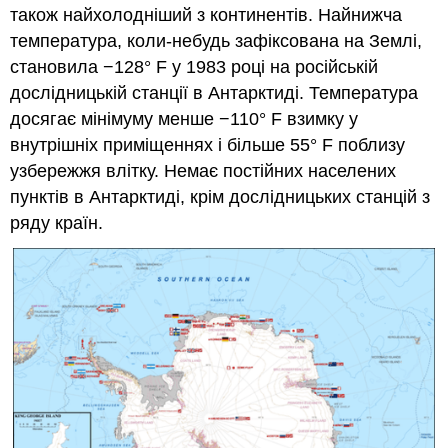
також найхолодніший з континентів. Найнижча
температура, коли-небудь зафіксована на Землі,
становила −128° F у 1983 році на російській
дослідницькій станції в Антарктиді. Температура
досягає мінімуму менше −110° F взимку у
внутрішніх приміщеннях і більше 55° F поблизу
узбережжя влітку. Немає постійних населених
пунктів в Антарктиді, крім дослідницьких станцій з
ряду країн.