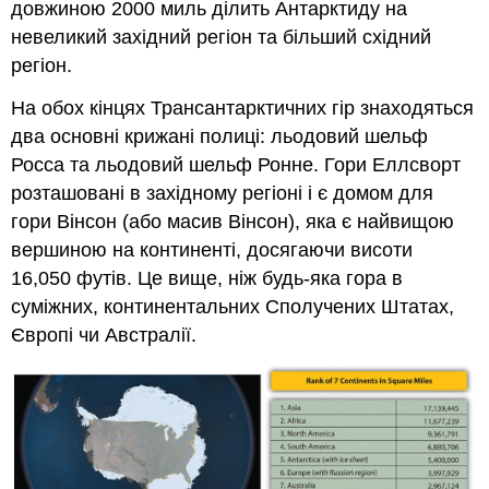
довжиною 2000 миль ділить Антарктиду на
невеликий західний регіон та більший східний
регіон.
На обох кінцях Трансантарктичних гір знаходяться
два основні крижані полиці: льодовий шельф
Росса та льодовий шельф Ронне. Гори Еллсворт
розташовані в західному регіоні і є домом для
гори Вінсон (або масив Вінсон), яка є найвищою
вершиною на континенті, досягаючи висоти
16,050 футів. Це вище, ніж будь-яка гора в
суміжних, континентальних Сполучених Штатах,
Європі чи Австралії.