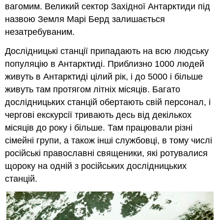
вагомим. Великий сектор Західної Антарктиди під
назвою Земля Марі Берд залишається
незатребуваним.
Дослідницькі станції припадають на всю людську
популяцію в Антарктиді. Приблизно 1000 людей
живуть в Антарктиді цілий рік, і до 5000 і більше
живуть там протягом літніх місяців. Багато
дослідницьких станцій обертають свій персонал, і
чергові екскурсії тривають десь від декількох
місяців до року і більше. Там працювали різні
сімейні групи, а також інші службовці, в тому числі
російські православні священики, які ротувалися
щороку на одній з російських дослідницьких
станцій.