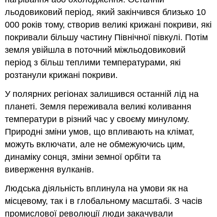
льодовиковий період, який закінчився близько 10
000 років тому, створив великі крижані покриви, які
покривали більшу частину Північної півкулі. Потім
земля увійшла в поточний міжльодовиковий
період з більш теплими температурами, які
розтанули крижані покриви.
У полярних регіонах залишився останній лід на
планеті. Земля переживала великі коливання
температури в різний час у своєму минулому.
Природні зміни умов, що впливають на клімат,
можуть включати, але не обмежуючись цим,
динаміку сонця, зміни земної орбіти та
виверження вулканів.
Людська діяльність вплинула на умови як на
місцевому, так і в глобальному масштабі. З часів
промислової революції люди закачували