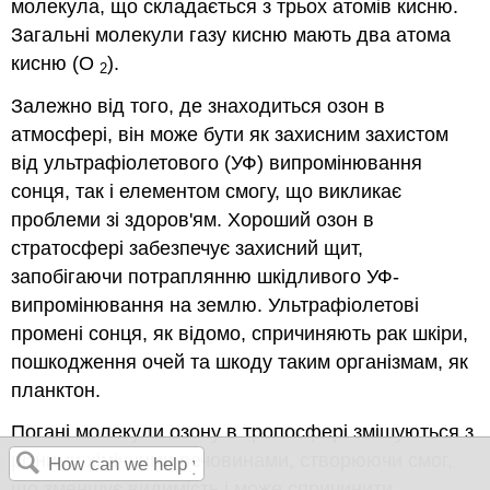
молекула, що складається з трьох атомів кисню.
Загальні молекули газу кисню мають два атома
кисню (O
).
2
Залежно від того, де знаходиться озон в
атмосфері, він може бути як захисним захистом
від ультрафіолетового (УФ) випромінювання
сонця, так і елементом смогу, що викликає
проблеми зі здоров'ям. Хороший озон в
стратосфері забезпечує захисний щит,
запобігаючи потраплянню шкідливого УФ-
випромінювання на землю. Ультрафіолетові
промені сонця, як відомо, спричиняють рак шкіри,
пошкодження очей та шкоду таким організмам, як
планктон.
Погані молекули озону в тропосфері змішуються з
різними хімічними речовинами, створюючи смог,
що зменшує видимість і може спричинити