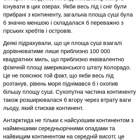
існувати в цих озерах. Якби весь лід і сніг були
прибрані з континенту, загальна площа суші була
б значно меншою і складалася б переважно з
гірських хребтів і островів.
Деякі підрахували, що ця площа суші взагалі
дорівнюватиме лише приблизно 100 000
квадратних миль, що приблизно еквівалентно
фізичній площі американського штату Колорадо.
Це не пояснює той факт, що якби весь лід
розтанув, рівень моря піднімався б і охопив
більшу площу суші. Сухопутна частина континенту
також розширювалася б вгору через втрату ваги
льоду, який стискав континент.
Антарктида не тільки є найсухішим континентом з
найменшими середньорічними опадами та
найвищим континентом на середній висоті; це