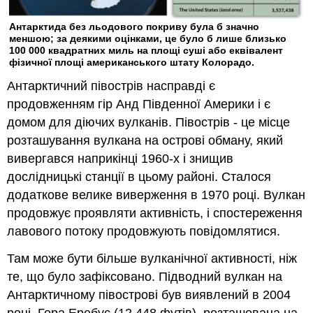
Антарктида без льодового покриву була б значно
меншою; за деякими оцінками, це було б лише близько
100 000 квадратних миль на площі суші або еквівалент
фізичної площі американського штату Колорадо.
Антарктичний півострів насправді є
продовженням гір Анд Південної Америки і є
домом для діючих вулканів. Півострів - це місце
розташування вулкана на острові обману, який
вивергався наприкінці 1960-х і знищив
дослідницькі станції в цьому районі. Сталося
додаткове велике виверження в 1970 році. Вулкан
продовжує проявляти активність, і спостереження
лавового потоку продовжують повідомлятися.
Там може бути більше вулканічної активності, ніж
те, що було зафіксовано. Підводний вулкан на
Антарктичному півострові був виявлений в 2004