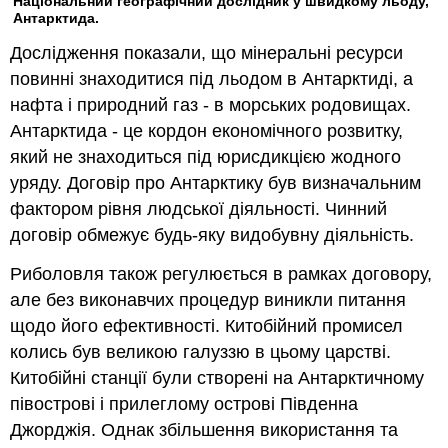
Національний географічний дослідник у швидкому льоду,
Антарктида.
Дослідження показали, що мінеральні ресурси
повинні знаходитися під льодом в Антарктиді, а
нафта і природний газ - в морських родовищах.
Антарктида - це кордон економічного розвитку,
який не знаходиться під юрисдикцією жодного
уряду. Договір про Антарктику був визначальним
фактором рівня людської діяльності. Чинний
договір обмежує будь-яку видобувну діяльність.
Риболовля також регулюється в рамках договору,
але без виконавчих процедур виникли питання
щодо його ефективності. Китобійний промисел
колись був великою галуззю в цьому царстві.
Китобійні станції були створені на Антарктичному
півострові і прилеглому острові Південна
Джорджія. Однак збільшення використання та