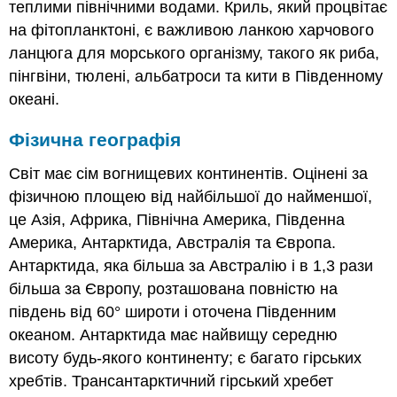
теплими північними водами. Криль, який процвітає
на фітопланктоні, є важливою ланкою харчового
ланцюга для морського організму, такого як риба,
пінгвіни, тюлені, альбатроси та кити в Південному
океані.
Фізична географія
Світ має сім вогнищевих континентів. Оцінені за
фізичною площею від найбільшої до найменшої,
це Азія, Африка, Північна Америка, Південна
Америка, Антарктида, Австралія та Європа.
Антарктида, яка більша за Австралію і в 1,3 рази
більша за Європу, розташована повністю на
південь від 60° широти і оточена Південним
океаном. Антарктида має найвищу середню
висоту будь-якого континенту; є багато гірських
хребтів. Трансантарктичний гірський хребет