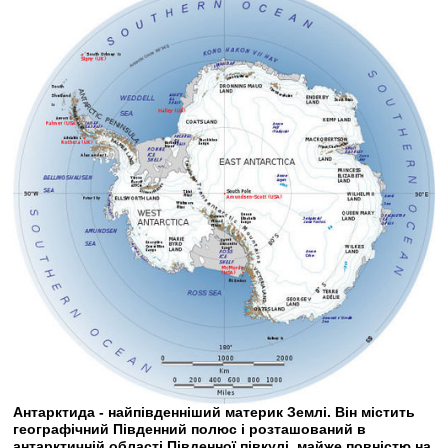
Антарктида - найпівденніший материк Землі. Він містить
географічний Південний полюс і розташований в
антарктичній області Південної півкулі, майже повністю на