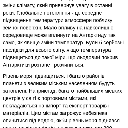
зміни клімату, який привернув увагу в останні
роки. Глобальне потепління - це середнє
підвищення температури атмосфери поблизу
земної поверхні. Мало впливу на навколишнє
середовище може вплинути на Антарктиду так
само, як явище зміни температур. Були б серйозні
наслідки для всього світу, якщо температура
підвищиться до такої міри, що льодовий покрив
Антарктики розтане і розчиниться.
Рівень моря підвищиться, і багато районів
планети з великим міським населенням будуть
затоплені. Наприклад, багато найбільших міських
центрів у світі є портовими містами, які
покладаються на імпорт та експорт товарів і
матеріалів. Цим містам загрожує небезпека
опинитися під водою, якби рівень моря піднявся
навіть на кілька футів, не кажучи вже про 200