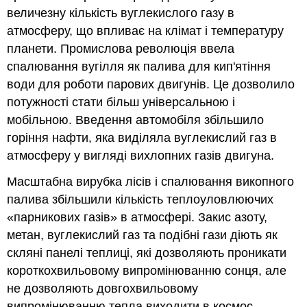
величезну кількість вуглекислого газу в
атмосферу, що впливає на клімат і температуру
планети. Промислова революція ввела
спалювання вугілля як палива для кип'ятіння
води для роботи парових двигунів. Це дозволило
потужності стати більш універсальною і
мобільною. Введення автомобіля збільшило
горіння нафти, яка виділяла вуглекислий газ в
атмосферу у вигляді вихлопних газів двигуна.
Масштабна вирубка лісів і спалювання викопного
палива збільшили кількість теплоуловлюючих
«парникових газів» в атмосфері. Закис азоту,
метан, вуглекислий газ та подібні гази діють як
скляні панелі теплиці, які дозволяють проникати
короткохвильовому випромінюванню сонця, але
не дозволяють довгохвильовому
випромінюванню тепла виходити в космос.