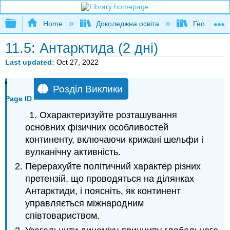
Expand/collapse global hierarchy
Home
Доколеджна освіта
Географія
11.5: Антарктида (2 дні)
Last updated
Oct 27, 2022
Розділ Виклики
Page ID
Охарактеризуйте розташування
основних фізичних особливостей
континенту, включаючи крижані шельфи і
вулканічну активність.
Перерахуйте політичний характер різних
претензій, що проводяться на ділянках
Антарктиди, і поясніть, як континент
управляється міжнародним
співтовариством.