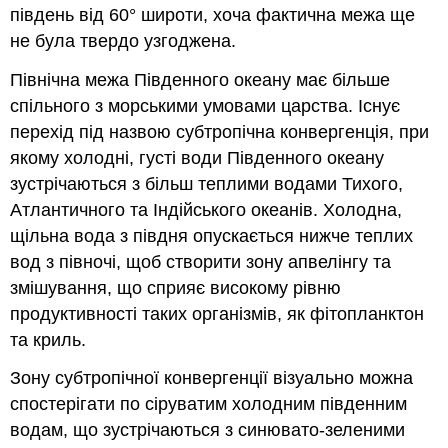
південь від 60° широти, хоча фактична межа ще
не була твердо узгоджена.
Північна межа Південного океану має більше
спільного з морськими умовами царства. Існує
перехід під назвою субтропічна конвергенція, при
якому холодні, густі води Південного океану
зустрічаються з більш теплими водами Тихого,
Атлантичного та Індійського океанів. Холодна,
щільна вода з півдня опускається нижче теплих
вод з півночі, щоб створити зону апвелінгу та
змішування, що сприяє високому рівню
продуктивності таких організмів, як фітопланктон
та криль.
Зону субтропічної конвергенції візуально можна
спостерігати по сіруватим холодним південним
водам, що зустрічаються з синювато-зеленими