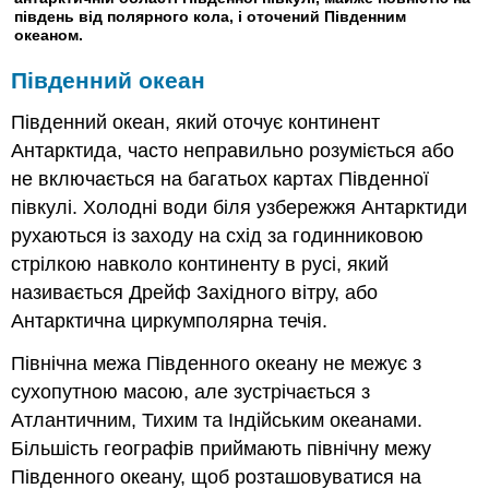
південь від полярного кола, і оточений Південним
океаном.
Південний океан
Південний океан, який оточує континент
Антарктида, часто неправильно розуміється або
не включається на багатьох картах Південної
півкулі. Холодні води біля узбережжя Антарктиди
рухаються із заходу на схід за годинниковою
стрілкою навколо континенту в русі, який
називається Дрейф Західного вітру, або
Антарктична циркумполярна течія.
Північна межа Південного океану не межує з
сухопутною масою, але зустрічається з
Атлантичним, Тихим та Індійським океанами.
Більшість географів приймають північну межу
Південного океану, щоб розташовуватися на