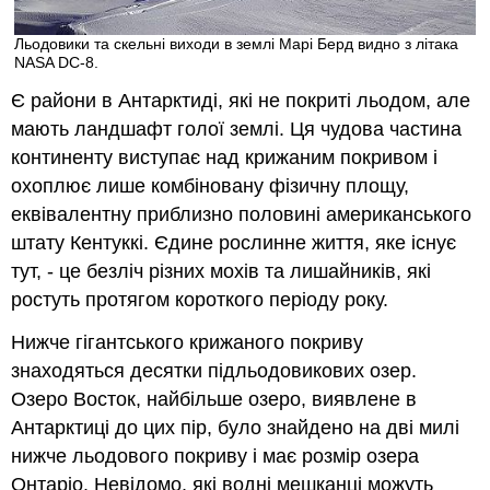
Льодовики та скельні виходи в землі Марі Берд видно з літака
NASA DC-8.
Є райони в Антарктиді, які не покриті льодом, але
мають ландшафт голої землі. Ця чудова частина
континенту виступає над крижаним покривом і
охоплює лише комбіновану фізичну площу,
еквівалентну приблизно половині американського
штату Кентуккі. Єдине рослинне життя, яке існує
тут, - це безліч різних мохів та лишайників, які
ростуть протягом короткого періоду року.
Нижче гігантського крижаного покриву
знаходяться десятки підльодовикових озер.
Озеро Восток, найбільше озеро, виявлене в
Антарктиці до цих пір, було знайдено на дві милі
нижче льодового покриву і має розмір озера
Онтаріо. Невідомо, які водні мешканці можуть