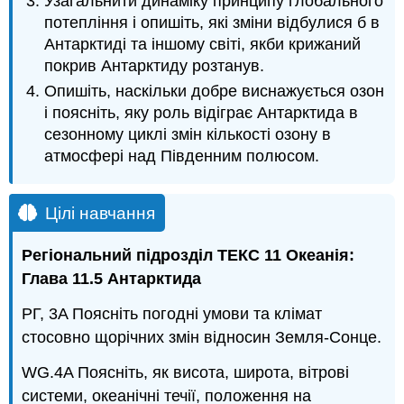
Узагальнити динаміку принципу глобального
потепління і опишіть, які зміни відбулися б в
Антарктиді та іншому світі, якби крижаний
покрив Антарктиду розтанув.
Опишіть, наскільки добре виснажується озон
і поясніть, яку роль відіграє Антарктида в
сезонному циклі змін кількості озону в
атмосфері над Південним полюсом.
Цілі навчання
Регіональний підрозділ ТЕКС 11 Океанія:
Глава 11.5 Антарктида
РГ, 3A Поясніть погодні умови та клімат
стосовно щорічних змін відносин Земля-Сонце.
WG.4A Поясніть, як висота, широта, вітрові
системи, океанічні течії, положення на