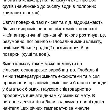
футів (наближено до обсягу води в полярних
крижаних шапках).
Світлі поверхні, такі як сніг та лід, відображають
більше випромінювання, ніж темніші поверхні.
Якби антарктичний крижаний покрив розтанув, це,
безумовно, погіршило б глобальні зміни клімату,
оскільки більше радіації поглиналося б на
поверхні (суші та воді).
Зміна клімату також може вплинути на
сільськогосподарське виробництво. Глобальні
зміни температури змінять екосистеми та місця
проживання організмів, змінюючи баланс природи
у багатьох біомах. Наукове співтовариство
продовжує вивчати динаміку зміни клімату. В
останнє десятиліття були задокументовані одні з
найтепліших річних температур за минуле