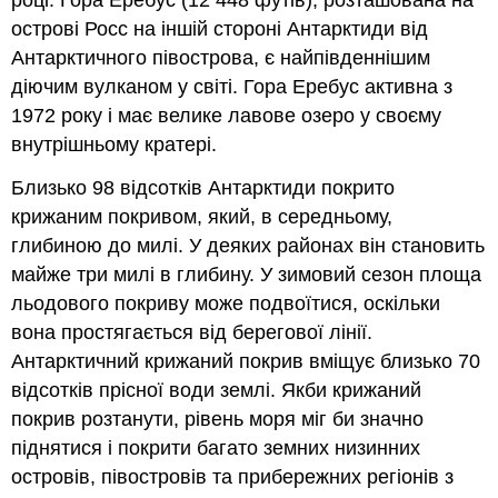
році. Гора Еребус (12 448 футів), розташована на
острові Росс на іншій стороні Антарктиди від
Антарктичного півострова, є найпівденнішим
діючим вулканом у світі. Гора Еребус активна з
1972 року і має велике лавове озеро у своєму
внутрішньому кратері.
Близько 98 відсотків Антарктиди покрито
крижаним покривом, який, в середньому,
глибиною до милі. У деяких районах він становить
майже три милі в глибину. У зимовий сезон площа
льодового покриву може подвоїтися, оскільки
вона простягається від берегової лінії.
Антарктичний крижаний покрив вміщує близько 70
відсотків прісної води землі. Якби крижаний
покрив розтанути, рівень моря міг би значно
піднятися і покрити багато земних низинних
островів, півостровів та прибережних регіонів з