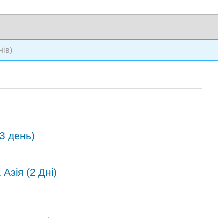
нів)
(3 день)
Азія (2 Дні)