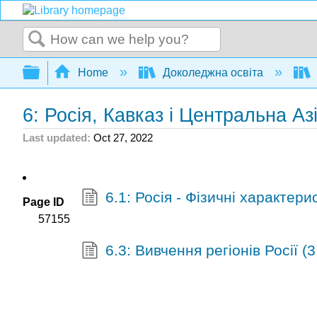
Search
Expand/collapse global hierarchy
Home
Доколеджна освіта
6: Росія, Кавказ і Центральна Азі
Last updated
Oct 27, 2022
6.1: Росія - Фізичні характерис
Page ID
57155
6.3: Вивчення регіонів Росії (3