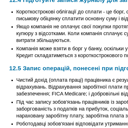
Короткострокові облігації до сплати - це борг
письмову обіцянку сплатити основну суму і від
Якщо компанія не оплачує свої покупки протяг
купюру з відсотками. Коли компанія сплачує су
витрати збільшуються.
Компанія може взяти в борг у банку, оскільки 
Кредит складатиметься з короткострокового по
12.5
Запис операцій, понесені при підг
Чистий дохід (оплата праці) працівника є рез
відрахувань. Відрахування заробітної плати п
забезпечення; FICA Medicare; і добровільні ві
Під час запису зобов'язань працівників із заро
заборгованість з податків на прибуток, соціа
нараховану заробітну плату, заробітна плата з
Роботодавці зобов'язані відповідати утриманн