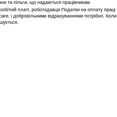
ння та пільги, що надаються працівникам.
обітній платі, роботодавця Податки на оплату праці т
are, і добровільними відрахуваннями потрібно. Коли 
шується.