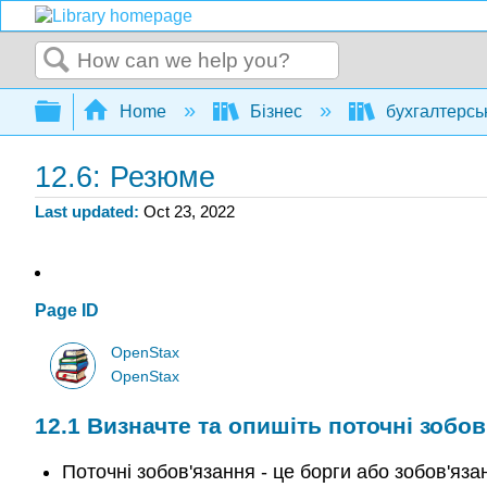
Search
Expand/collapse global hierarchy
Home
Бізнес
бухгалтерсь
12.6: Резюме
Last updated
Oct 23, 2022
Page ID
OpenStax
OpenStax
12.1
Визначте та опишіть поточні зобов
Поточні зобов'язання - це борги або зобов'яза