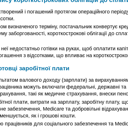
, створений і погашений протягом операційного період
сотки.
ом визначеного терміну, постачальник конвертує кре
му заборгованості, короткострокові облігації до сплат
у неї недостатньо готівки на руках, щоб оплатити капі
гашення з відсотками, що впливає на короткострокові
отовці заробітної плати
ультатом валового доходу (зарплати) за вирахування
рацівника можуть включати федеральні, державні та 
драхування, такі як медичне страхування, внески пен
бітної плати, витрати на зарплату, заробітну плату, щ
льне забезпечення, Medicare та добровільні відрахув
меншується, як і грошові кошти.
ю працівників для соціального забезпечення та Medi