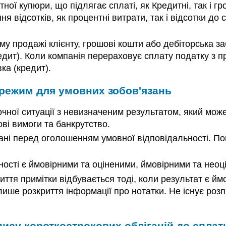
ної купюри, що підлягає сплаті, як Кредитні, так і 
я відсотків, як процентні витрати, так і відсотки до
 продажі клієнту, грошові кошти або дебіторська заб
кредит). Коли компанія перераховує сплату податку з 
вка (кредит).
 режим для умовних зобов'язань
чної ситуації з невизначеним результатом, який може
ові вимоги та банкрутство.
ані перед оголошенням умовної відповідальності. По
ності є ймовірними та оціненими, ймовірними та нео
иття примітки відбувається тоді, коли результат є ймо
ише розкриття інформації про нотатки. Не існує роз
пису короткострокових облігацій до сплат