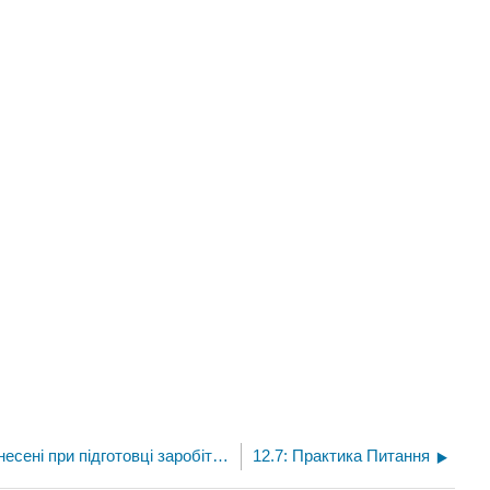
12.5: Запис операцій, понесені при підготовці заробітної плати
12.7: Практика Питання