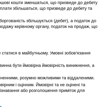
грошові кошти зменшаться, що призведе до дебету
 сплати збільшаться, що призведе до дебету та
оргованість збільшується (дебет), а податок до
продажу керівному органу, податок на продаж, що
 статися в майбутньому. Умовні зобов'язання
винна бути ймовірна ймовірність виникнення, а
ціненними, розумно можливими та віддаленими.
вірним і оцінним. Ймовірні та не оцінені та
пізнавання або розголошення приміток для
и