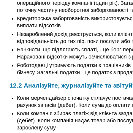
операційного періоду компанії (один рік). За
поточну частину необоротної заборгованості т
Кредиторська заборгованість використовується
виплати відсотків.
Незароблений дохід реєструється, коли клієнт
відповідальність до тих пір, поки послуги або 
Банкноти, що підлягають сплаті, - це борг п
Нараховані відсотки можуть обчислюватися з
Роботодавці утримують податки з працівників і
бізнесу. Загальні податки - це податок з прод
12.2
Аналізуйте, журналізуйте та звітуй
Коли мерчендайзер спочатку сплачує постачаль
рахунок запасів (дебет). Коли сума до оплати п
Коли компанія збирає платіж від клієнта зазда
(дебет). Коли компанія надає товар або послу
зароблену суму.