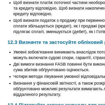
Щоб визнати платіж поточної частини необорот
та кредиту відповідно. Щоб визнати накопиченн
кредиту відповідно.
Щоб визнати податок з продажу при первинному
сплати збільшується (кредит), як і продажі (
підлягає сплаті, зменшується (дебет), як і Готі
12.3
Визначте та застосуйте обліковий
Умовні зобов'язання виникають внаслідок пото
можуть включати судові спори, гарантії, страх
Дві вимоги визнання FASB повинні бути викон
сума збитків обґрунтовано оцінюється.
Чотири методи лікування умовної відповідаль
Визнання у фінансовій звітності, а також розкр
обґрунтовано можливі результати вимагають л
віддаленого результату.
12.4
Підготуйте записи журналу для за