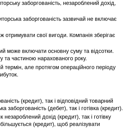
иторську заборгованість, незароблений дохід,
диторська заборгованість зазвичай не включає
ж отримувати свої вигоди. Компанія зберігає
ий може включати основну суму та відсотки.
у та частиною нарахованого року.
ій термін, але протягом операційного періоду
ибуток.
аність (кредит), так і відповідний товарний
 заборгованість (дебет), так і готівка (кредит).
 незароблений дохід (кредит), так і готівку
збільшується (кредит), щоб реалізувати