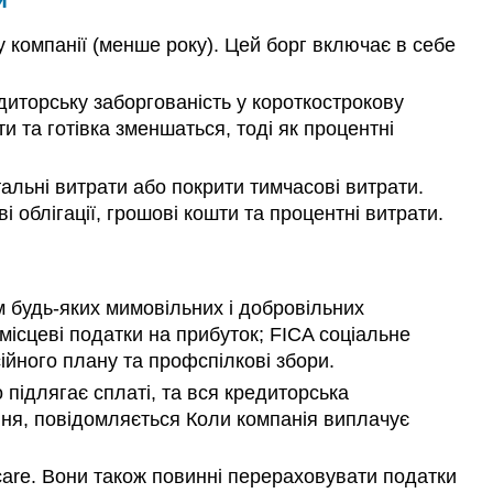
у компанії (менше року). Цей борг включає в себе
диторську заборгованість у короткострокову
и та готівка зменшаться, тоді як процентні
тальні витрати або покрити тимчасові витрати.
 облігації, грошові кошти та процентні витрати.
м будь-яких мимовільних і добровільних
місцеві податки на прибуток; FICA соціальне
сійного плану та профспілкові збори.
о підлягає сплаті, та вся кредиторська
ання, повідомляється Коли компанія виплачує
care. Вони також повинні перераховувати податки