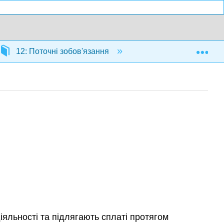
Exp
12: Поточні зобов'язання
12.6: Резюме
іяльності та підлягають сплаті протягом