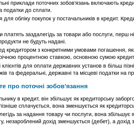
гальні приклади поточних зобов'язань включають кред
а податки до сплати.
 для обліку покупок у постачальників в кредит. Кре
и платять заздалегідь за товари або послуги, перш ні
продукти не будуть надані.
еред кредитором з конкретними умовами погашення, як
 річною процентною ставкою, основною сумою кредит
 клієнтів для оплати державних установ в більш пізн
ажів та федеральні, державні та місцеві податки на пр
те про поточні зобов'язання
нику в кредит, він збільшує як кредиторську заборгов
ізніше сплачується, вона зменшується як кредиторська
легідь за надання товару чи послуги, вона збільшує як
гу, незароблений дохід зменшується (дебет), а дохід 