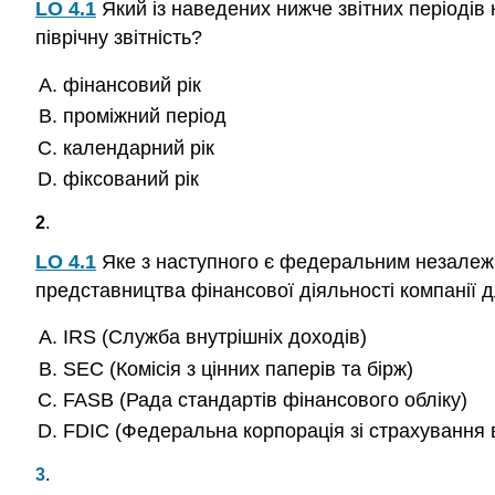
LO 4.1
Який із наведених нижче звітних періодів
піврічну звітність?
фінансовий рік
проміжний період
календарний рік
фіксований рік
2
.
LO 4.1
Яке з наступного є федеральним незалежн
представництва фінансової діяльності компанії 
IRS (Служба внутрішніх доходів)
SEC (Комісія з цінних паперів та бірж)
FASB (Рада стандартів фінансового обліку)
FDIC (Федеральна корпорація зі страхування 
3
.