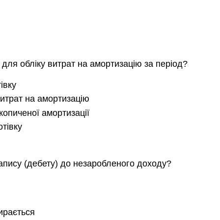
для обліку витрат на амортизацію за період?
івку
витрат на амортизацію
копиченої амортизації
отівку
апису (дебету) до незаробленого доходу?
бирається