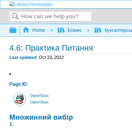
Search
Expand/collapse global hierarchy
Home
Бізнес
бухгалтерсь
4.6: Практика Питання
Last updated
Oct 23, 2022
Page ID
OpenStax
OpenStax
Множинний вибір
1
.