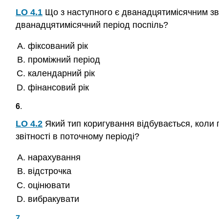
LO 4.1
Що з наступного є дванадцятимісячним звіт
дванадцятимісячний період поспіль?
фіксований рік
проміжний період
календарний рік
фінансовий рік
6
.
LO 4.2
Який тип коригування відбувається, коли 
звітності в поточному періоді?
нарахування
відстрочка
оцінювати
вибракувати
7
.