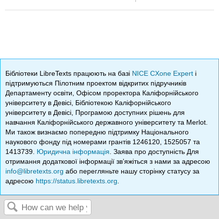
Бібліотеки LibreTexts працюють на базі
NICE CXone Expert
і
підтримуються Пілотним проектом відкритих підручників
Департаменту освіти, Офісом проректора Каліфорнійського
університету в Девісі, Бібліотекою Каліфорнійського
університету в Девісі, Програмою доступних рішень для
навчання Каліфорнійського державного університету та Merlot.
Ми також визнаємо попередню підтримку Національного
наукового фонду під номерами грантів 1246120, 1525057 та
1413739.
Юридична інформація
. Заява про доступність Для
отримання додаткової інформації зв’яжіться з нами за адресою
info@libretexts.org
або перегляньте нашу сторінку статусу за
адресою
https://status.libretexts.org
.