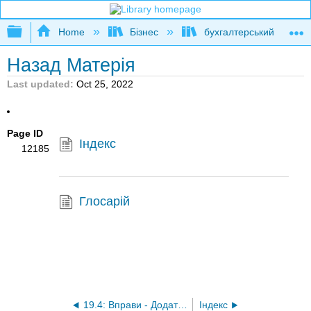
Expand/collapse global hierarchy
Home
Бізнес
бухгалтерський облік
Назад Матерія
Last updated
Oct 25, 2022
Page ID
Індекс
12185
Глосарій
19.4: Вправи - Додаток B (переглянути питання)
Індекс