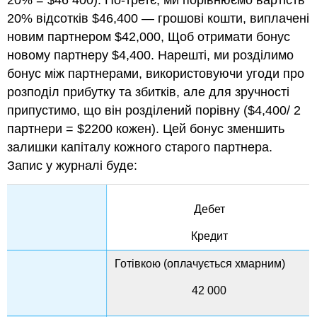
20% = $46 400). По-третє, ми порівнюємо вартість
20% відсотків $46,400 — грошові кошти, виплачені
новим партнером $42,000, Щоб отримати бонус
новому партнеру $4,400. Нарешті, ми розділимо
бонус між партнерами, використовуючи угоди про
розподіл прибутку та збитків, але для зручності
припустимо, що він розділений порівну ($4,400/ 2
партнери = $2200 кожен). Цей бонус зменшить
залишки капіталу кожного старого партнера.
Запис у журналі буде:
Дебет
Кредит
Готівкою (оплачується хмарним)
42 000