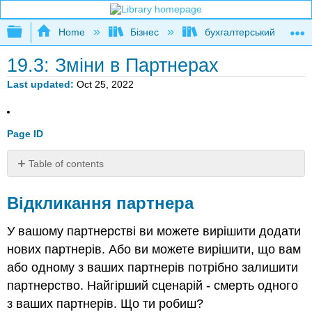
Expand/collapse global hierarchy
Home
Бізнес
бухгалтерський облік
19.3: Зміни в Партнерах
Last updated
Oct 25, 2022
Page ID
Table of contents
Відкликання
партнера
Відкликання партнера
Прийом
партнера
У вашому партнерстві ви можете вирішити додати
нових партнерів. Або ви можете вирішити, що вам
або одному з ваших партнерів потрібно залишити
партнерство. Найгірший сценарій - смерть одного
з ваших партнерів. Що ти робиш?