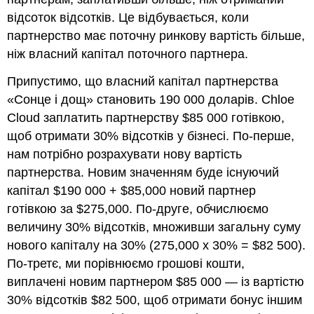
відсоток відсотків. Це відбувається, коли
партнерство має поточну ринкову вартість більше,
ніж власний капітал поточного партнера.
Припустимо, що власний капітал партнерства
«Сонце і дощ» становить 190 000 доларів. Chloe
Cloud заплатить партнерству $85 000 готівкою,
щоб отримати 30% відсотків у бізнесі. По-перше,
нам потрібно розрахувати нову вартість
партнерства. Новим значенням буде існуючий
капітал $190 000 + $85,000 новий партнер
готівкою за $275,000. По-друге, обчислюємо
величину 30% відсотків, множивши загальну суму
нового капіталу на 30% (275,000 х 30% = $82 500).
По-третє, ми порівнюємо грошові кошти,
виплачені новим партнером $85 000 — із вартістю
30% відсотків $82 500, щоб отримати бонус іншим