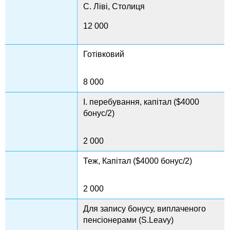
С. Ліві, Столиця
12 000
Готівковий
8 000
I. перебування, капітал ($4000
бонус/2)
2 000
Теж, Капітал ($4000 бонус/2)
2 000
Для запису бонусу, виплаченого
пенсіонерами (S.Leavy)