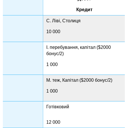
Кредит
С. Ліві, Столиця
10 000
I. перебування, капітал ($2000
бонус/2)
1 000
М. теж, Капітал ($2000 бонус/2)
1 000
Готівковий
12 000