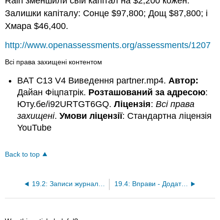
Rain зменшили свій капітал на $2,200 кожен.
Залишки капіталу: Сонце $97,800; Дощ $87,800; і
Хмара $46,400.
http://www.openassessments.org/assessments/1207
Всі права захищені контентом
BAT C13 V4 Виведення partner.mp4.
Автор:
Дайан Фіцпатрік.
Розташований за адресою
:
Юту.бе/i92URTGT6GQ.
Ліцензія
:
Всі права
захищені
.
Умови ліцензії
: Стандартна ліцензія
YouTube
Back to top
19.2: Записи журналу для партнерства
19.4: Вправи - Додаток B (переглянути питання)