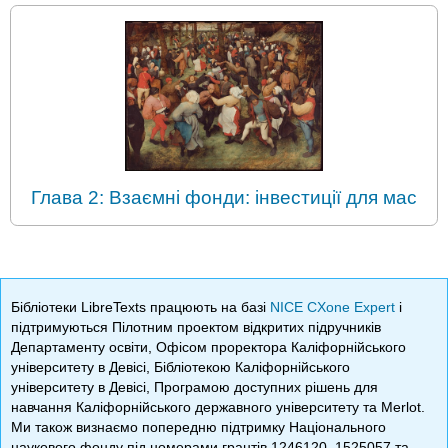
Глава 2: Взаємні фонди: інвестиції для мас
Бібліотеки LibreTexts працюють на базі
NICE CXone Expert
і
підтримуються Пілотним проектом відкритих підручників
Департаменту освіти, Офісом проректора Каліфорнійського
університету в Девісі, Бібліотекою Каліфорнійського
університету в Девісі, Програмою доступних рішень для
навчання Каліфорнійського державного університету та Merlot.
Ми також визнаємо попередню підтримку Національного
наукового фонду під номерами грантів 1246120, 1525057 та