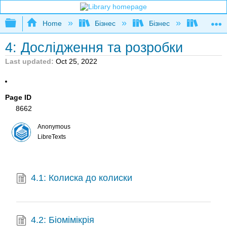
Expand/collapse global hierarchy
Home
Бізнес
Бізнес
Розшир
4: Дослідження та розробки
Last updated
Oct 25, 2022
Page ID
8662
Anonymous
LibreTexts
4.1: Колиска до колиски
4.2: Біомімікрія