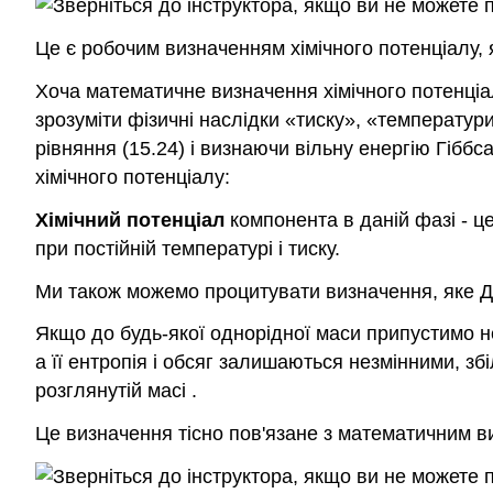
Це є робочим визначенням хімічного потенціалу, 
Хоча математичне визначення хімічного потенціал
зрозуміти фізичні наслідки «тиску», «температури
рівняння (15.24) і визнаючи вільну енергію Гібб
хімічного потенціалу:
Хімічний потенціал
компонента в даній фазі - ц
при постійній температурі і тиску.
Ми також можемо процитувати визначення, яке Д
Якщо до будь-якої однорідної маси припустимо не
а її ентропія і обсяг залишаються незмінними, зб
розглянутій масі .
Це визначення тісно пов'язане з математичним в