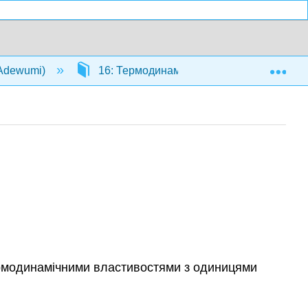
Exp
(Adewumi)
16: Термодинамічні інструменти III
модинамічними властивостями з одиницями