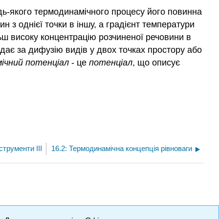
удь-якого термодинамічного процесу його повинна
н з однієї точки в іншу, а градієнт температури
ьш високу концентрацію розчиненої речовини в
ідає за дифузію видів у двох точках простору або
мічний потенціал
- це
потенціал
, що описує
струменти III
16.2: Термодинамічна концепція рівноваги