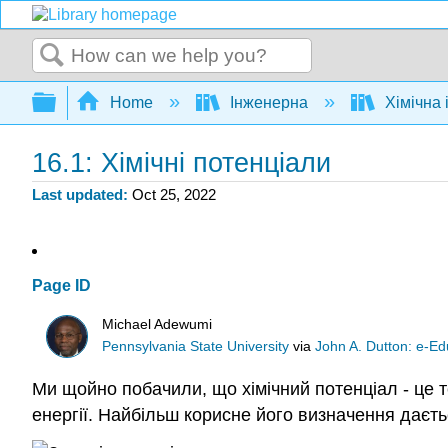
Search
Expand/collapse global hierarchy
Home
Інженерна
Хімічна 
16.1: Хімічні потенціали
Last updated
Oct 25, 2022
Page ID
Michael Adewumi
Pennsylvania State University
via
John A. Dutton: e-Edu
Ми щойно побачили, що хімічний потенціал - це 
енергії. Найбільш корисне його визначення даєтьс