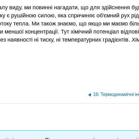
іалу виду, ми повинні нагадати, що для здійснення б
у є рушійною силою, яка спричиняє об'ємний рух ріди
потоку тепла. Ми також знаємо, що якщо ми маємо біл
и меншої концентрації. Тут хімічний потенціал відпов
з наявності ні тиску, ні температурних градієнтів.
Хі
16: Термодинамічні ін