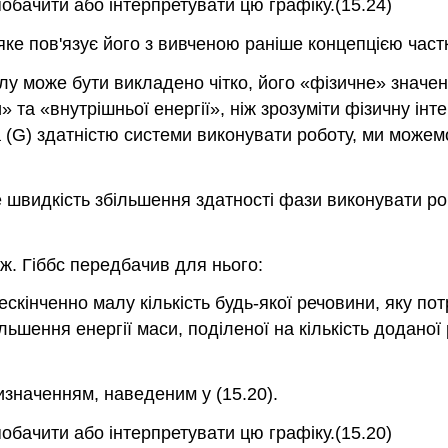
(15.24)
яке пов'язує його з вивченою раніше концепцією частк
у може бути викладено чітко, його «фізичне» значен
» та «внутрішньої енергії», ніж зрозуміти фізичну ін
са (G) здатністю системи виконувати роботу, ми може
е швидкість збільшення здатності фази виконувати 
ж. Гіббс передбачив для нього:
скінченно малу кількість будь-якої речовини, яку п
ільшення енергії маси, поділеної на кількість доданої
изначенням, наведеним у (15.20).
(15.20)