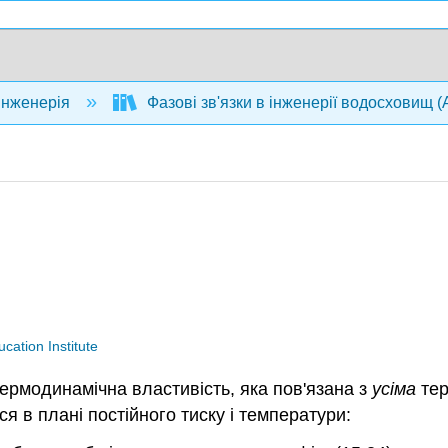
інженерія
Фазові зв'язки в інженерії водосховищ 
cation Institute
термодинамічна властивість, яка пов'язана з
усіма
тер
я в плані постійного тиску і температури: