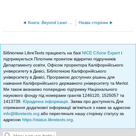
Книга: Beyond Lean - Моделювання на практиці (Standridge)
Назва сторінки
Бібліотеки LibreTexts працюють на базі
NICE CXone Expert
і
підтримуються Пілотним проектом відкритих підручників
Департаменту освіти, Офісом проректора Каліфорнійського
університету в Девісі, Бібліотекою Каліфорнійського
університету в Девісі, Програмою доступних рішень для
навчання Каліфорнійського державного університету та Merlot.
Ми також визнаємо попередню підтримку Національного
наукового фонду під номерами грантів 1246120, 1525057 та
1413739.
Юридична інформація
. Заява про доступність Для
отримання додаткової інформації зв’яжіться з нами за адресою
info@libretexts.org
або перегляньте нашу сторінку статусу за
адресою
https://status.libretexts.org
.