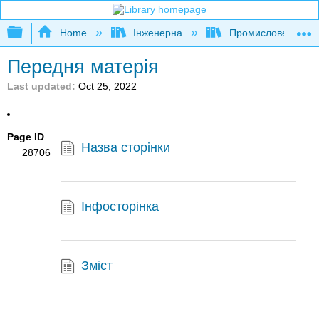
Expand/collapse global hierarchy
Home
Інженерна
Промислове та си
Передня матерія
Last updated
Oct 25, 2022
Page ID
Назва сторінки
28706
Інфосторінка
Зміст