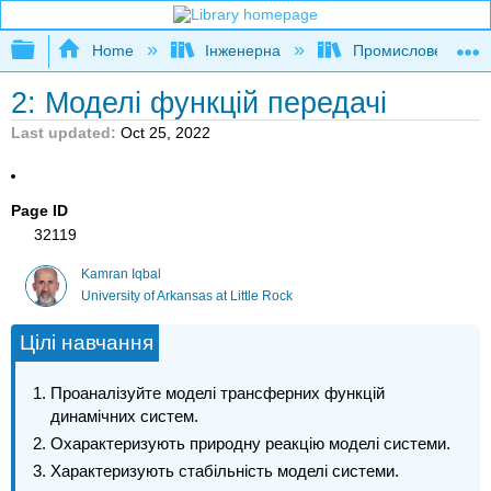
Expand/collapse global hierarchy
Home
Інженерна
Промислове та си
2: Моделі функцій передачі
Last updated
Oct 25, 2022
Page ID
32119
Kamran Iqbal
University of Arkansas at Little Rock
Цілі навчання
Проаналізуйте моделі трансферних функцій
динамічних систем.
Охарактеризують природну реакцію моделі системи.
Характеризують стабільність моделі системи.