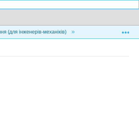
Exp
ня (для інженерів-механіків)
Передня матерія