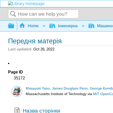
Search
Expand/collapse global hierarchy
Home
Інженерна
Машино
Передня матерія
Last updated
Oct 26, 2022
Page ID
35172
Masayuki Yano, James Douglass Penn, George Konidar
Massachusetts Institute of Technology
via
MIT OpenC
Назва сторінки