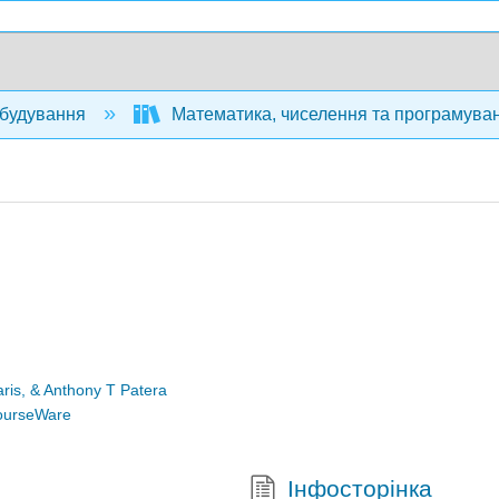
будування
Математика, чиселення та програмуван
is, & Anthony T Patera
ourseWare
Інфосторінка