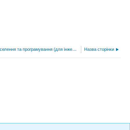
Математика, чиселення та програмування (для інженерів-механіків)
Назва сторінки