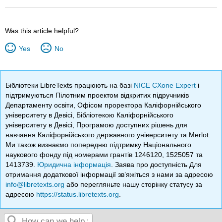
Was this article helpful?
Yes
No
Бібліотеки LibreTexts працюють на базі
NICE CXone Expert
і
підтримуються Пілотним проектом відкритих підручників
Департаменту освіти, Офісом проректора Каліфорнійського
університету в Девісі, Бібліотекою Каліфорнійського
університету в Девісі, Програмою доступних рішень для
навчання Каліфорнійського державного університету та Merlot.
Ми також визнаємо попередню підтримку Національного
наукового фонду під номерами грантів 1246120, 1525057 та
1413739.
Юридична інформація
. Заява про доступність Для
отримання додаткової інформації зв’яжіться з нами за адресою
info@libretexts.org
або перегляньте нашу сторінку статусу за
адресою
https://status.libretexts.org
.