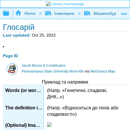
Expand/collapse global hierarchy
Home
Інженерна
Машинобудуванн
Глосарій
Last updated
Oct 25, 2022
Page ID
Jacob Moore & Contributors
Pennsylvania State University Mont Alto
via
Mechanics Map
Приклад та напрямки
(Напр. «Генетичні, спадкові,
ДНК...»)
(Напр. «Відноситься до генів або
спадковості»)