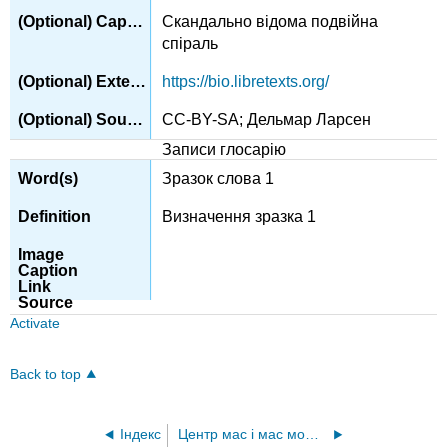
Скандально відома подвійна
спіраль
https://bio.libretexts.org/
CC-BY-SA; Дельмар Ларсен
Записи глосарію
Зразок слова 1
Визначення зразка 1
Activate
Back to top
Індекс
Центр мас і мас моментів інерції для однорідних тривимірних тіл