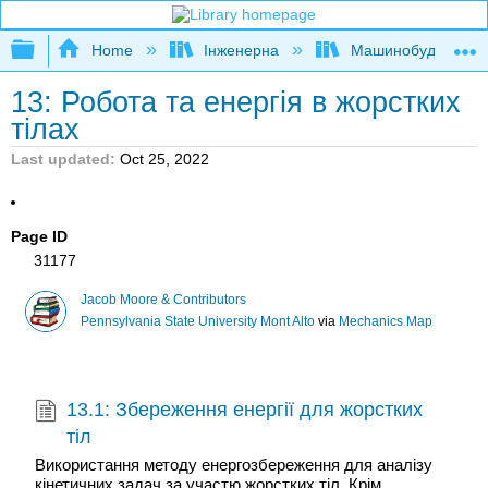
Expand/collapse global hierarchy
Home
Інженерна
Машинобудуванн
13: Робота та енергія в жорстких
тілах
Last updated
Oct 25, 2022
Page ID
31177
Jacob Moore & Contributors
Pennsylvania State University Mont Alto
via
Mechanics Map
13.1: Збереження енергії для жорстких
тіл
Використання методу енергозбереження для аналізу
кінетичних задач за участю жорстких тіл. Крім