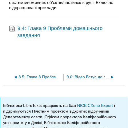
систем множинних об'єктів/частинок в русі. Включає
відпрацьовані приклади.
9.4: Глава 9 Проблеми домашнього
завдання
8.5: Глава 8 Проблеми домашнього завдання
9.0: Відео Вступ до глави 9
Бібліотеки LibreTexts працюють на базі
NICE CXone Expert
і
підтримуються Пілотним проектом відкритих підручників
Департаменту освіти, Офісом проректора Каліфорнійського
університету в Девісі, Бібліотекою Каліфорнійського