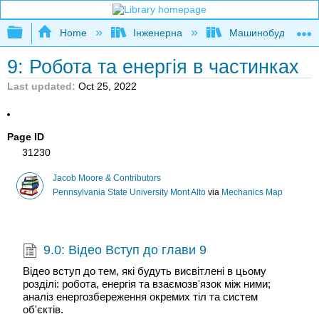
Expand/collapse global hierarchy
Home
Інженерна
Машинобудуванн
9: Робота та енергія в частинках
Last updated
Oct 25, 2022
Page ID
31230
Jacob Moore & Contributors
Pennsylvania State University Mont Alto
via
Mechanics Map
9.0: Відео Вступ до глави 9
Відео вступ до тем, які будуть висвітлені в цьому
розділі: робота, енергія та взаємозв'язок між ними;
аналіз енергозбереження окремих тіл та систем
об'єктів.