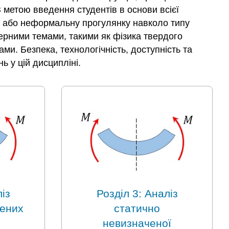
З метою введення студентів в основи всієї
, або неформальну прогулянку навколо типу
нерними темами, такими як фізика твердого
ми. Безпека, технологічність, доступність та
ь у цій дисципліні.
із
Розділ 3: Аналіз
чених
статично
невизначеної