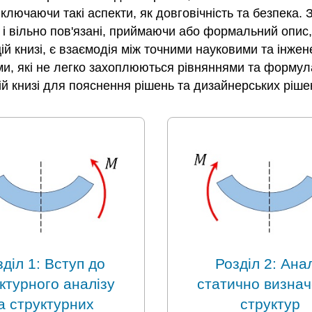
ключаючи такі аспекти, як довговічність та безпека. 
 і вільно пов'язані, приймаючи або формальний опис
й книзі, є взаємодія між точними науковими та інже
еми, які не легко захоплюються рівняннями та формула
 цій книзі для пояснення рішень та дизайнерських рішен
діл 1: Вступ до
Розділ 2: Анал
ктурного аналізу
статично визна
а структурних
структур