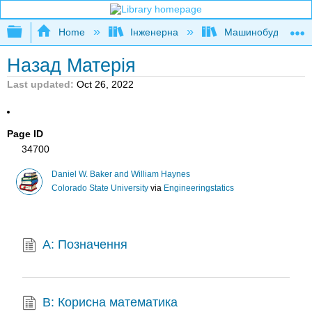
Expand/collapse global hierarchy
Home
Інженерна
Машинобудуванн
Назад Матерія
Last updated
Oct 26, 2022
Page ID
34700
Daniel W. Baker and William Haynes
Colorado State University
via
Engineeringstatics
A: Позначення
B: Корисна математика