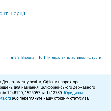
нт інерції
9.8: Вправи
10.1: Інтегральні властивості фігур
ів Департаменту освіти, Офісом проректора
х рішень для навчання Каліфорнійського державного
нтів 1246120, 1525057 та 1413739.
Юридична
xts.org
або перегляньте нашу сторінку статусу за