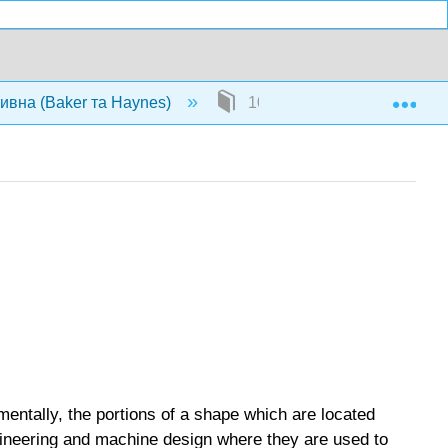
Exp
тивна (Baker та Haynes)
10: Моменти інерції
mentally, the portions of a shape which are located
engineering and machine design where they are used to