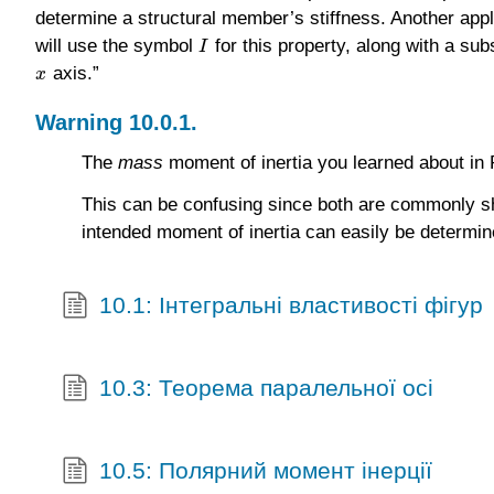
determine a structural member’s stiffness. Another app
will use the symbol
for this property, along with a sub
I
I
axis.”
x
x
Warning
10.0.1
.
The
mass
moment of inertia you learned about in
This can be confusing since both are commonly s
intended moment of inertia can easily be determine
10.1: Інтегральні властивості фігур
10.3: Теорема паралельної осі
10.5: Полярний момент інерції