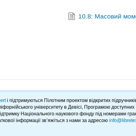
10.8: Масовий моме
ert
і підтримуються Пілотним проектом відкритих підручник
аліфорнійського університету в Девісі, Програмою доступни
підтримку Національного наукового фонду під номерами гра
ткової інформації зв’яжіться з нами за адресою
info@librete