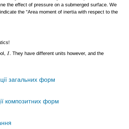
mine the effect of pressure on a submerged surface. We
ndicate the “Area moment of inertia with respect to the
tics!
.
bol,
They have different units however, and the
I
.
I
рції загальних форм
ції композитних форм
ання