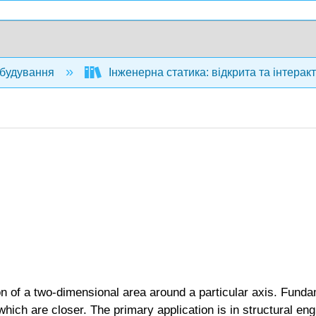
будування
Інженерна статика: відкрита та інтерак
on of a two-dimensional area around a particular axis. Funda
 which are closer. The primary application is in structural 