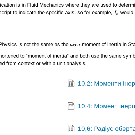
lication is in Fluid Mechanics where they are used to deter
script to indicate the specific axis, so for example,
would i
I
x
I
x
 Physics is not the same as the
moment of inertia in Sta
a
r
e
a
a
r
e
a
hortened to “moment of inertia” and both use the same sym
d from context or with a unit analysis.
10.2: Моменти іне
10.4: Момент інер
10,6: Радіус оберт