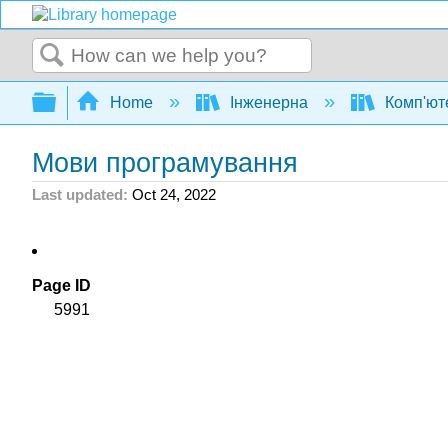
Search
Expand/collapse global hierarchy
Home
Інженерна
Комп'ют
Мови програмування
Last updated
Oct 24, 2022
Page ID
5991