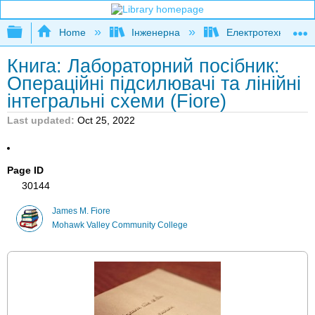
Expand/collapse global hierarchy
Home
Інженерна
Електротехніка
Книга: Лабораторний посібник:
Операційні підсилювачі та лінійні
інтегральні схеми (Fiore)
Last updated
Oct 25, 2022
Page ID
30144
James M. Fiore
Mohawk Valley Community College