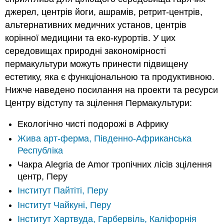
джерел, центрів йоги, ашрамів, ретрит-центрів,
альтернативних медичних установ, центрів
корінної медицини та еко-курортів. У цих
середовищах природні закономірності
пермакультури можуть принести підвищену
естетику
, яка є функціональною та продуктивною.
Нижче наведено посилання на проекти та ресурси
Центру відступу та зцілення Пермакультури:
Екологічно чисті подорожі в Африку
Жива арт-ферма, Південно-Африканська
Республіка
Чакра Alegria de Amor тропічних лісів зцілення
центр, Перу
Інститут Пайтіті, Перу
Інститут Чайкуні, Перу
Інститут Хартвуда, Гарбервіль, Каліфорнія