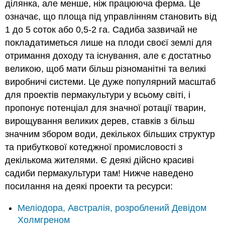
ділянка, але менше, ніж працююча ферма. Це
означає, що площа під управлінням становить від
1 до 5 соток або 0,5-2 га. Садиба зазвичай не
покладатиметься лише на плоди своєї землі для
отримання доходу та існування, але є достатньо
великою, щоб мати більш різноманітні та великі
виробничі системи. Це дуже популярний масштаб
для проектів пермакультури у всьому світі, і
пропонує потенціал для значної ротації тварин,
вирощування великих дерев, ставків з більш
значним збором води, декількох більших структур
та прибуткової котеджної промисловості з
декількома жителями. Є деякі дійсно красиві
садиби пермакультури там! Нижче наведено
посилання на деякі проекти та ресурси:
Меліодора, Австралія, розроблений Девідом
Холмгреном