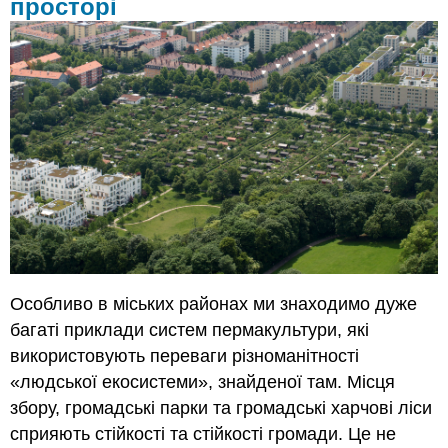
просторі
Особливо в міських районах ми знаходимо дуже
багаті приклади систем пермакультури, які
використовують переваги різноманітності
«людської екосистеми», знайденої там. Місця
збору, громадські парки та громадські харчові ліси
сприяють стійкості та стійкості громади. Це не