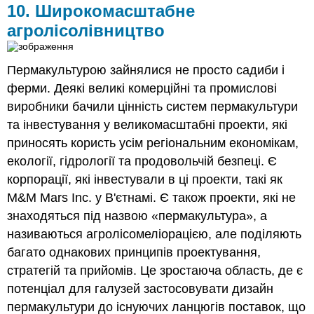
10. Широкомасштабне
агролісолівництво
Пермакультурою зайнялися не просто садиби і
ферми. Деякі великі комерційні та промислові
виробники бачили цінність систем пермакультури
та інвестування у великомасштабні проекти, які
приносять користь усім регіональним економікам,
екології, гідрології та продовольчій безпеці. Є
корпорації, які інвестували в ці проекти, такі як
M&M Mars Inc. у В'єтнамі. Є також проекти, які не
знаходяться під назвою «пермакультура», а
називаються агролісомеліорацією, але поділяють
багато однакових принципів проектування,
стратегій та прийомів. Це зростаюча область, де є
потенціал для галузей застосовувати дизайн
пермакультури до існуючих ланцюгів поставок, що