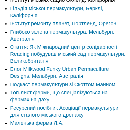
Інститут міських садиб Окленд, Каліфорнія
Гільдія міської пермакультури, Берклі,
Каліфорнія
Інститут ремонту планет, Портленд, Орегон
Глибоко зелена пермакультура, Мельбурн,
Австралія
Стаття: Як Міжнародний центр солідарності
Reading побудував міський сад пермакультури,
Великобританія
Блог Milkwood Funky Urban Permaculture
Designs, Мельбурн, Австралія
Подкаст пермакультури зі Скоттом Манном
Топ-лист ферми, що спеціалізуються на
фермах на даху
Ресурсний посібник Асоціації пермакультури
для сталого міського дренажу
Маленька ферма Л.А.