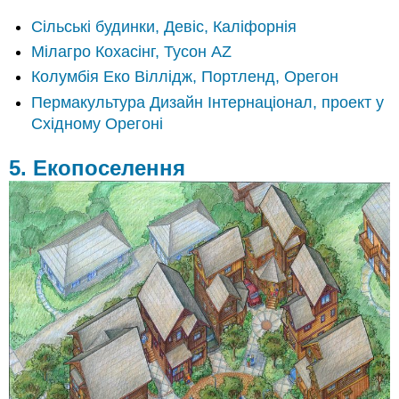
Сільські будинки, Девіс, Каліфорнія
Мілагро Кохасінг, Тусон AZ
Колумбія Еко Віллідж, Портленд, Орегон
Пермакультура Дизайн Інтернаціонал, проект у
Східному Орегоні
5. Екопоселення