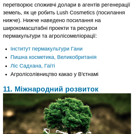
перетворює споживчі долари в агентів регенерації
земель, як це робить Lush Cosmetics (посилання
нижче). Нижче наведено посилання на
широкомасштабні проекти та ресурси
пермакультури та агролісомеліорації:
Інститут пермакультури Гани
Пишна косметика, Великобританія
Ліс Садхана, Гаїті
Агролісолівництво какао у В'єтнамі
11. Міжнародний розвиток