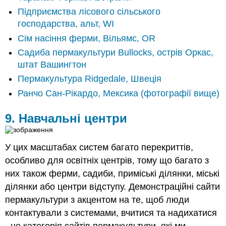
Підприємства лісового сільського
господарства, альт, WI
Сім насіння ферми, Вільямс, OR
Садиба пермакультури Bullocks, острів Оркас,
штат Вашингтон
Пермакультура Ridgedale, Швеція
Ранчо Сан-Рікардо, Мексика (фотографії вище)
9. Навчальні центри
У цих масштабах систем багато перекриттів,
особливо для освітніх центрів, тому що багато з
них також ферми, садиби, приміські ділянки, міські
ділянки або центри відступу. Демонстраційні сайти
пермакультури з акцентом на те, щоб люди
контактували з системами, вчитися та надихатися
- це категорія сайтів пермакультури, які ми