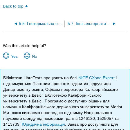
Back to top
5.5: Геотермальна енергетика
5.7: Інші альтернативні відновлювані джерела енергії
Was this article helpful?
Yes
No
Бібліотеки LibreTexts працюють на базі
NICE CXone Expert
і
підтримуються Пілотним проектом відкритих підручників
Департаменту освіти, Офісом проректора Каліфорнійського
університету в Девісі, Бібліотекою Каліфорнійського
університету в Девісі, Програмою доступних рішень для
навчання Каліфорнійського державного університету та Merlot.
Ми також визнаємо попередню підтримку Національного
наукового фонду під номерами грантів 1246120, 1525057 та
1413739.
Юридична інформація
. Заява про доступність Для
отримання додаткової інформації зв’яжіться з нами за адресою