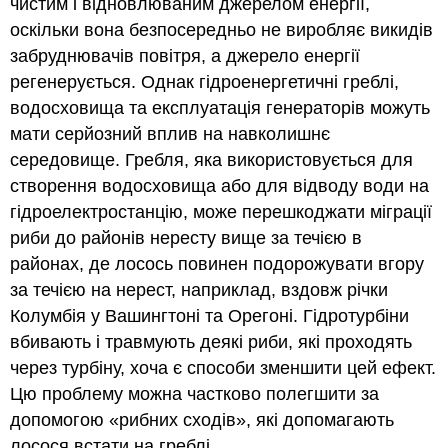
чистим і відновлюваним джерелом енергії,
оскільки вона безпосередньо не виробляє викидів
забруднювачів повітря, а джерело енергії
регенерується. Однак гідроенергетичні греблі,
водосховища та експлуатація генераторів можуть
мати серйозний вплив на навколишнє
середовище. Гребля, яка використовується для
створення водосховища або для відводу води на
гідроелектростанцію, може перешкоджати міграції
риби до районів нересту вище за течією в
районах, де лосось повинен подорожувати вгору
за течією на нерест, наприклад, вздовж річки
Колумбія у Вашингтоні та Орегоні. Гідротурбіни
вбивають і травмують деякі риби, які проходять
через турбіну, хоча є способи зменшити цей ефект.
Цю проблему можна частково полегшити за
допомогою «рибних сходів», які допомагають
лосося встати на греблі.