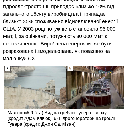
гідроелектростанції припадає близько 10% від
загального обсягу виробництва і припадає
близько 35% споживання відновлюваної енергії
США. У 2003 році потужність становила 96 000
МВт, і, за оцінками, потужність 30 000 МВт є
нерозвиненою. Вироблена енергія може бути
розрахована і змодельована, як показано на
малюнку
5.6.
3
.
5.6.
3
5.6.
2
Малюнок
: а) Вид на греблю Гувера зверху
5.6.
2
(кредит Адам Клічек). б) Гідрогенератори на греблі
Гувера (кредит: Джон Салліван).