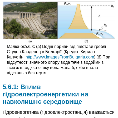
5.6.
3
Малюнок
: (а) Водні пориви від підстави греблі
5.6.
3
Студен Кладенец в Болгарії. (Кредит: Кирило
Капустін;
http://www.ImagesFromBulgaria.com
) (б) При
відсутності значного опору вода тече з водойми з
тією ж швидкістю, яку вона мала б, якби впала
відстань h без тертя.
5.6.1: Вплив
гідроелектроенергетики на
навколишнє середовище
Гідроенергетика (гідроелектростанція) вважається