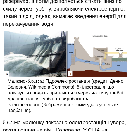
резервуар, а потім дозволяється стікати вниз по
схилу через турбіну, виробляючи електроенергію.
Такий підхід, однак, вимагає введення енергії для
перекачування води.
5.6.
1
Малюнок
: а) Гідроелектростанція (кредит: Денис
5.6.
1
Белевич, Wikimedia Commons); б) ілюстрація, що
показує, як вода направляється через частину греблі
для обертання турбін та виробництва
електроенергії. (Зображення з Вікімедіа, суспільне
надбання).
5.6.
2
На малюнку показана електростанція Гувера,
5.6.
2
розташована на річці Колорадо. У США на