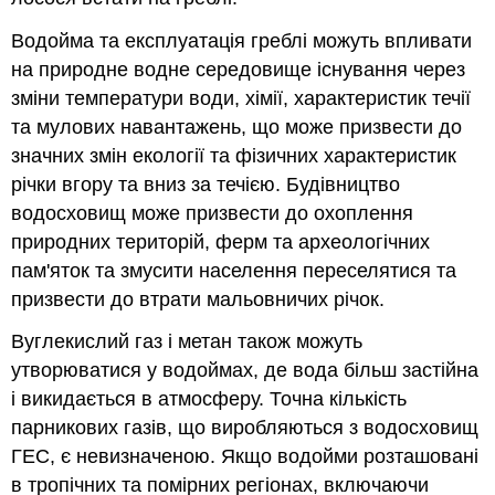
Водойма та експлуатація греблі можуть впливати
на природне водне середовище існування через
зміни температури води, хімії, характеристик течії
та мулових навантажень, що може призвести до
значних змін екології та фізичних характеристик
річки вгору та вниз за течією. Будівництво
водосховищ може призвести до охоплення
природних територій, ферм та археологічних
пам'яток та змусити населення переселятися та
призвести до втрати мальовничих річок.
Вуглекислий газ і метан також можуть
утворюватися у водоймах, де вода більш застійна
і викидається в атмосферу. Точна кількість
парникових газів, що виробляються з водосховищ
ГЕС, є невизначеною. Якщо водойми розташовані
в тропічних та помірних регіонах, включаючи