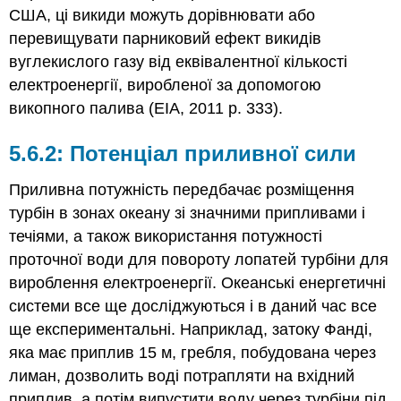
США, ці викиди можуть дорівнювати або
перевищувати парниковий ефект викидів
вуглекислого газу від еквівалентної кількості
електроенергії, виробленої за допомогою
викопного палива (EIA, 2011 p. 333).
5.6.2: Потенціал приливної сили
Приливна потужність передбачає розміщення
турбін в зонах океану зі значними припливами і
течіями, а також використання потужності
проточної води для повороту лопатей турбіни для
вироблення електроенергії. Океанські енергетичні
системи все ще досліджуються і в даний час все
ще експериментальні. Наприклад, затоку Фанді,
яка має приплив 15 м, гребля, побудована через
лиман, дозволить воді потрапляти на вхідний
приплив, а потім випустити воду через турбіни під