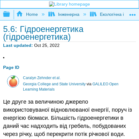
Expand/collapse global hierarchy
Home
Інженерна
Екологічна інженер
5.6: Гідроенергетика
(гідроенергетика)
Last updated
Oct 25, 2022
Page ID
Caralyn Zehnder et al.
Georgia College and State University
via
GALILEO Open
Learning Materials
Це друге за величиною джерело
використовуваної відновлюваної енергії, поруч із
енергією біомаси. Більшість гідроенергетики в
даний час надходить від гребель, побудованих
через річку, щоб перекрити потік річкової води.