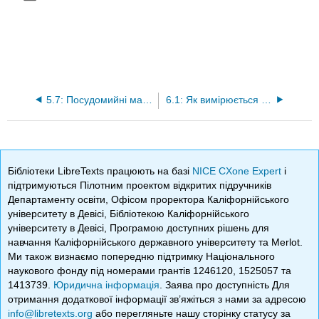
5.7: Посудомийні машини
6.1: Як вимірюється освітлення
Бібліотеки LibreTexts працюють на базі
NICE CXone Expert
і
підтримуються Пілотним проектом відкритих підручників
Департаменту освіти, Офісом проректора Каліфорнійського
університету в Девісі, Бібліотекою Каліфорнійського
університету в Девісі, Програмою доступних рішень для
навчання Каліфорнійського державного університету та Merlot.
Ми також визнаємо попередню підтримку Національного
наукового фонду під номерами грантів 1246120, 1525057 та
1413739.
Юридична інформація
. Заява про доступність Для
отримання додаткової інформації зв’яжіться з нами за адресою
info@libretexts.org
або перегляньте нашу сторінку статусу за