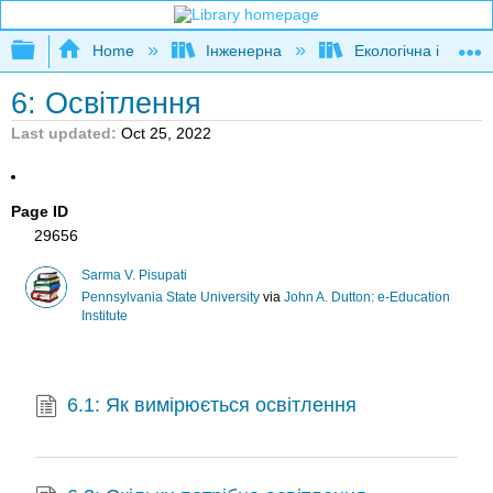
Expand/collapse global hierarchy
Home
Інженерна
Екологічна інженер
6: Освітлення
Last updated
Oct 25, 2022
Page ID
29656
Sarma V. Pisupati
Pennsylvania State University
via
John A. Dutton: e-Education
Institute
6.1: Як вимірюється освітлення