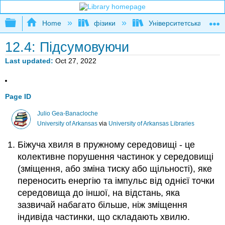
Expand/collapse global hierarchy
Home
фізики
Університетська фізик
12.4: Підсумовуючи
Last updated
Oct 27, 2022
Page ID
Julio Gea-Banacloche
University of Arkansas
via
University of Arkansas Libraries
Біжуча хвиля в пружному середовищі - це
колективне порушення частинок у середовищі
(зміщення, або зміна тиску або щільності), яке
переносить енергію та імпульс від однієї точки
середовища до іншої, на відстань, яка
зазвичай набагато більше, ніж зміщення
індивіда частинки, що складають хвилю.