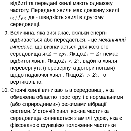
відбиті та передані хвилі мають однакову
частоту. Передана хвиля має довжину хвилі
/
,
де - швидкість хвилі в другому
c
2
/
f
c
2
c
f
c
2
2
середовищі.
Величина, яка визначає, скільки енергії
відбивається або передається, - це
механічний
імпеданс
, що визначається для кожного
середовища як
=
. Якщо
=
немає
Z
=
c
ρ
0
Z
1
=
Z
2
Z
c
ρ
Z
Z
0
1
2
відбитої хвилі. Якщо
<
, відбита хвиля
Z
1
<
Z
2
Z
Z
1
2
перевернута (перевернута догори ногами)
щодо падаючої хвилі. Якщо
>
, то
Z
1
>
Z
2
Z
Z
1
2
вертикально.
Стоячі хвилі виникають в середовищі, яка
обмежена областю простору, і є нормальними
(або «природними») режимами вібрації
системи. У стоячій хвилі кожна частинка
середовища коливається з амплітудою, яка є
фіксованою функцією положення частинки