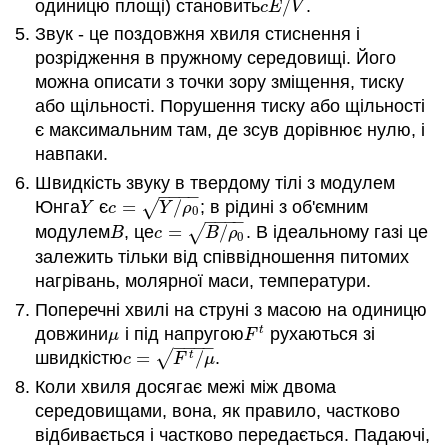
одиницю площі) становить
/
.
c
E
/
V
c
E
V
Звук - це поздовжня хвиля стиснення і
розрідження в пружному середовищі. Його
можна описати з точки зору зміщення, тиску
або щільності. Порушення тиску або щільності
є максимальним там, де зсув дорівнює нулю, і
навпаки.
Швидкість звуку в твердому тілі з модулем
−
−
−
−
√
Юнга
є
=
/
; в рідині з об'ємним
Y
c
=
Y
/
ρ
0
Y
c
Y
ρ
0
−
−
−
−
√
модулем
, це
=
/
. В ідеальному газі це
B
c
=
B
/
ρ
0
B
c
B
ρ
0
залежить тільки від співвідношення питомих
нагрівань, молярної маси, температури.
Поперечні хвилі на струні з масою на одиницю
довжини
і під напругою
рухаються зі
t
μ
F
t
μ
F
−
−
−
−
√
швидкістю
=
/
.
c
=
F
t
/
μ
t
c
F
μ
Коли хвиля досягає межі між двома
середовищами, вона, як правило, частково
відбивається і частково передається. Падаючі,