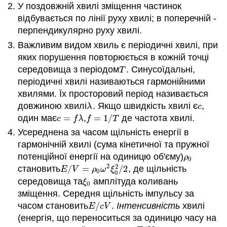
У поздовжній хвилі зміщення частинок
відбувається по лінії руху хвилі; в поперечній -
перпендикулярно руху хвилі.
Важливим видом хвиль є періодичні хвилі, при
яких порушення повторюється в кожній точці
середовища з періодом
. Синусоїдальні,
T
T
періодичні хвилі називаються гармонійними
хвилями. Їх просторовий період називається
довжиною хвилі
. Якщо швидкість хвилі є
,
λ
c
λ
c
один має
=
,
=
1
/
де частота хвилі.
c
=
f
λ
f
=
1
/
T
c
f
λ
f
T
Усереднена за часом щільність енергії в
гармонічній хвилі (сума кінетичної та пружної
потенційної енергії на одиницю об'єму)
ρ
0
ρ
0
2
2
становить
/
=
/
2
, де щільність
E
/
V
=
ρ
0
ω
2
ξ
0
2
/
2
E
V
ρ
ω
ξ
0
0
середовища та
амплітуда коливань
ξ
0
ξ
0
зміщення. Середня щільність імпульсу за
часом становить
/
.
Інтенсивність
хвилі
E
/
c
V
E
c
V
(енергія, що переноситься за одиницю часу на