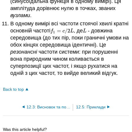
(синусоїдальна функція в одному вимірі). Ця
амплітуда дорівнює нулю в точках, званих
вузлами
.
В одному вимірі всі частоти стоячої хвилі кратні
основній частоті
=
/
2
, де
- довжина
f
1
=
c
/
2
L
L
f
c
L
L
1
середовища (до тих пір, поки граничні умови на
обох кінцях середовища ідентичні). Це
резонансні
частоти системи: при порушенні
вона природним чином коливається в
суперпозиції цих частот, і якщо рухатися на
одній з цих частот, то вийде великий відгук.
Back to top
12.3: Висновок та подальші ресурси
12.5: Приклади
Was this article helpful?