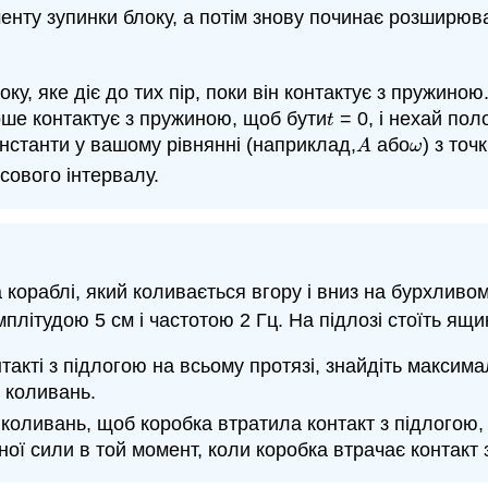
енту зупинки блоку, а потім знову починає розширюва
локу, яке діє до тих пір, поки він контактує з пружин
ерше контактує з пружиною, щоб бути
= 0, і нехай по
t
t
нстанти у вашому рівнянні (наприклад,
або
) з точ
A
ω
A
ω
сового інтервалу.
а кораблі, який коливається вгору і вниз на бурхливо
плітудою 5 см і частотою 2 Гц. На підлозі стоїть ящ
акті з підлогою на всьому протязі, знайдіть максима
 коливань.
 коливань, щоб коробка втратила контакт з підлогою
ої сили в той момент, коли коробка втрачає контакт 