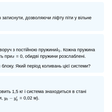
в затиснути, дозволяючи ліфту піти у вільне
воруч з постійною пружини
. Кожна пружина
k
2
k
2
ть при
= 0, обидві пружини розслаблені.
x
x
блоку. Який період коливань цієї системи?
вить 1,5 кг і система знаходиться в стані
′
и,
−
= 0,02 м).
y
0
−
y
0
′
y
y
0
0