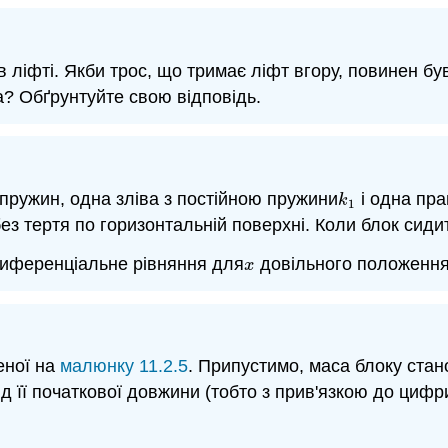
в ліфті. Якби трос, що тримає ліфт вгору, повинен бу
а? Обґрунтуйте свою відповідь.
пружин, одна зліва з постійною пружини
і одна пра
k
1
k
1
 без тертя по горизонтальній поверхні. Коли блок сиди
 диференціальне рівняння для
довільного положення 
x
x
еної на
малюнку 11.2.5
. Припустимо, маса блоку стано
ід її початкової довжини (тобто з прив'язкою до цифр