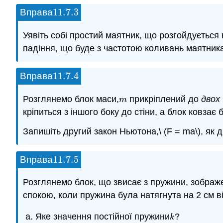
11.7.
3
Вправа
11.7.
3
Уявіть собі простий маятник, що розгойдується 
падіння, що буде з частотою коливань маятник
11.7.
4
Вправа
11.7.
4
Розглянемо блок маси,
прикріплений до
двох
m
m
кріпиться з іншого боку до стіни, а блок ковзає
Запишіть другий закон Ньютона,\ (F = ma\), як
11.7.
5
Вправа
11.7.
5
Розглянемо блок, що звисає з пружини, зображ
спокою, коли пружина була натягнута на 2 см в
Яке значення постійної пружини
?
k
k