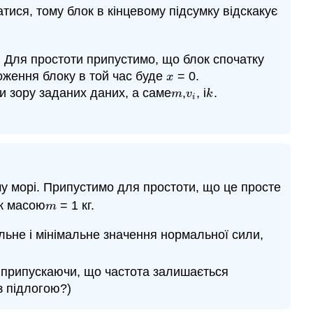
тися, тому блок в кінцевому підсумку відскакує
ою. Для простоти припустимо, що блок спочатку
ложення блоку в той час буде
= 0.
x
x
ки зору заданих даних, а саме
,
, і
.
m
v
i
k
m
v
k
i
му морі. Припустимо для простоти, що це просте
ик масою
= 1 кг.
m
m
льне і мінімальне значення нормальної сили,
, припускаючи, що частота залишається
з підлогою?)