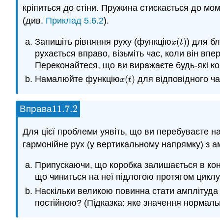
кріпиться до стіни. Пружина стискається до мом
(див.
Приклад 5.6.2
).
Запишіть рівняння руху (функцію
(
)
) для б
x
(
t
)
x
t
рухається вправо, візьміть час, коли він вп
Переконайтеся, що ви виражаєте будь-які ко
Намалюйте функцію
(
)
для відповідного ча
x
(
t
)
x
t
11.7.
2
Вправа
11.7.
2
Для цієї проблеми уявіть, що ви перебуваєте н
гармонійне рух (у вертикальному напрямку) з ам
Припускаючи, що коробка залишається в конт
що чиниться на неї підлогою протягом циклу
Наскільки великою повинна стати амплітуда
постійною? (Підказка: яке значення нормальн