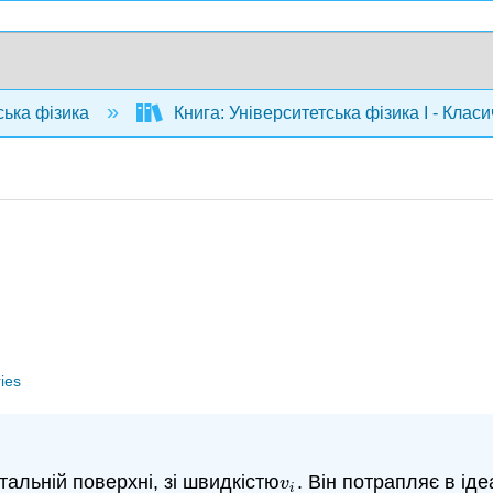
ська фізика
Книга: Університетська фізика I - Клас
ries
альній поверхні, зі швидкістю
. Він потрапляє в ід
v
i
v
i