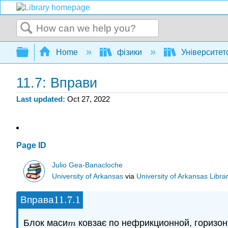
Search
Expand/collapse global hierarchy
Home
фізики
Університет
11.7: Вправи
Last updated
Oct 27, 2022
Page ID
Julio Gea-Banacloche
University of Arkansas
via
University of Arkansas Libra
11.7.
1
Вправа
11.7.
1
Блок маси
ковзає по нефрикционной, горизонт
m
m