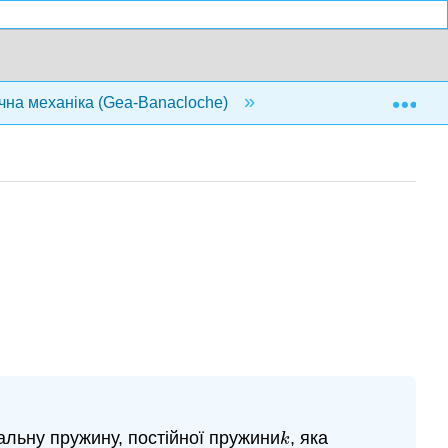
Exp
ична механіка (Gea-Banacloche)
11: Простий гармо
еальну пружину, постійної пружини
, яка
k
k