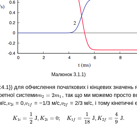
Малюнок 3.1.1)
4.1}) для обчислення початкових і кінцевих значень 
ретної системи
=
2
, так що ми можемо просто в
m
2
=
2
m
1
m
m
2
1
/с,
= 0,
= −1/3 м/с,
= 2/3 м/с, і тому кінетичні 
v
2
i
v
1
f
v
2
f
v
v
v
2
1
2
i
f
f
1
1
4
=
J
,
=
0
;
=
J
,
=
J
.
K
1
i
=
1
2
J
,
K
2
i
=
0
;
K
1
f
=
1
18
J
,
K
2
f
=
4
9
J
.
K
K
K
K
1
2
1
2
i
i
f
f
2
18
9