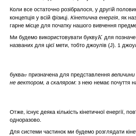
Коли все остаточно розібралося, у другій половині
концепція у всій фізиці.
Кінетична енергія
, як н
гарне місце для початку нашого вивчення предме
Ми будемо використовувати букву
для позначен
K
K
названих для цієї мети, тобто джоулів (J). 1 джоу
буква
призначена для представлення
величини
v
v
не вектором, а скаляром
: з нею немає почуття 
Отже, існує деяка кількість кінетичної енергії, 
одноразово.
Для системи частинок ми будемо розглядати кінет