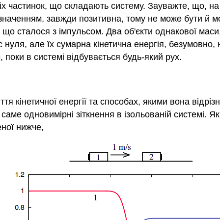
х частинок, що складають систему. Зауважте, що, на 
изначенням, завжди позитивна, тому не може бути й мо
го, що сталося з імпульсом. Два об'єкти однакової ма
уля, але їх сумарна кінетична енергія, безумовно, 
 поки в системі відбувається будь-який рух.
я кінетичної енергії та способах, якими вона відрізн
а саме одновимірні зіткнення в ізольованій системі. 
еної нижче,