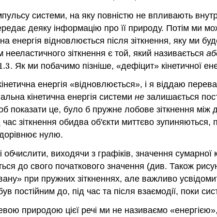
мпульсу системи, на яку повністю не впливають внутрі
передає деяку інформацію про її природу. Потім ми 
ична енергія відновлюється після зіткнення, яку ми б
 нееластичного зіткнення є той, який називається
аб
1.
3
. Як ми побачимо пізніше, «дефіцит» кінетичної ен
1.
3
нетична енергія «відновлюється», і я віддаю перевагу
агальна кінетична енергія системи
не
залишається пості
б показати це, було б пружне лобове зіткнення між 
 час зіткнення обидва об'єкти миттєво зупиняються, 
 дорівнює нулю.
 обчислити, виходячи з графіків, значення сумарної кі
ється до свого початкового значення (див. Також рису
овану» при пружних зіткненнях, але важливо усвідом
був постійним до, під час та після взаємодії, поки с
нцевою природою цієї речі ми не називаємо «енергією