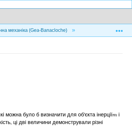
Exp
ична механіка (Gea-Banacloche)
4: Кінетична енерг
кі можна було б визначити для об'єкта інерції
і
m
m
сть, ці дві величини демонстрували різні