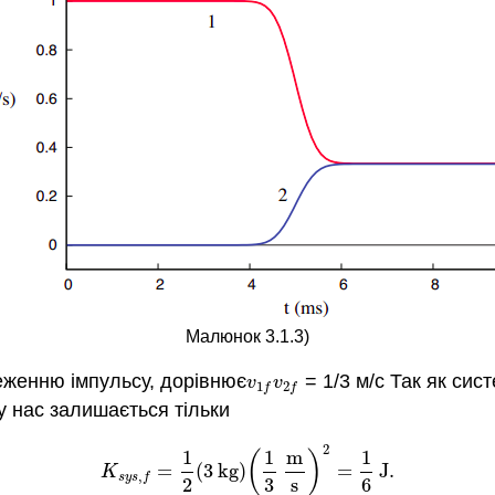
Малюнок 3.1.3)
реженню імпульсу, дорівнює
= 1/3 м/с Так як сис
v
1
f
v
2
f
v
v
1
2
f
f
 у нас залишається тільки
2
1
1
m
1
(
)
=
(
3
k
g
)
=
J
.
K
s
y
s
,
f
=
1
2
(
3
k
g
)
(
1
3
m
s
)
2
=
1
6
J
.
K
,
s
y
s
f
2
3
s
6