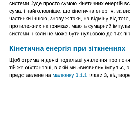
системи буде просто сумою кінетичних енергій всі
сума, і найголовніше, що кінетична енергія, за в
частинки іншою, знову ж таки, на відміну від то
протилежних напрямках, мають сумарний імпульс н
системи ніколи не може бути нульовою до тих пір,
Кінетична енергія при зіткненнях
Щоб отримати деякі подальші уявлення про понятт
тій же обстановці, в якій ми «виявили» імпульс, 
представлене на
малюнку 3.1.1
глави 3, відтвор