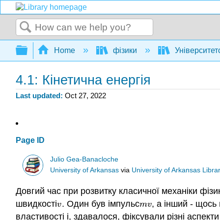
Search
Expand/collapse global hierarchy
Home
фізики
Університет
4.1: Кінетична енергія
Last updated
Oct 27, 2022
Page ID
Julio Gea-Banacloche
University of Arkansas
via
University of Arkansas Libra
Довгий час при розвитку класичної механіки фізик
швидкості
. Один був імпульс
, а інший - щось
v
m
v
v
m
v
властивості і, здавалося, фіксували різні аспекти