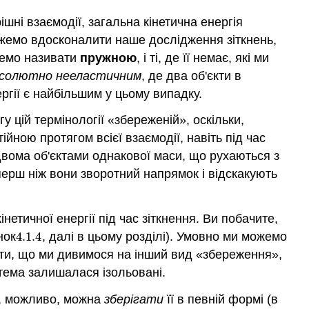
шні взаємодії, загальна кінетична енергія
можемо вдосконалити наше дослідження зіткнень,
удемо називати
пружною
, і ті, де її немає, які ми
солютно нееластичним
, де два об'єкти в
ергії є найбільшим у цьому випадку.
 цій термінології «збереженій», оскільки,
йною протягом всієї взаємодії, навіть під час
двома об'єктами однакової маси, що рухаються з
перш ніж вони зворотний напрямок і відскакують
нетичної енергії під час зіткнення. Ви побачите,
нок
4.1.
4
, далі в цьому розділі). Умовно ми можемо
4.1.
4
ити, що ми дивимося на інший вид «збереження»,
истема залишалася ізольовані.
», можливо, можна
зберігати
її в певній формі (в