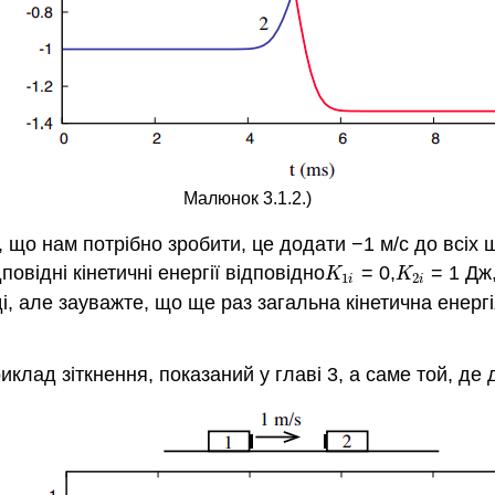
Малюнок 3.1.2.)
е, що нам потрібно зробити, це додати −1 м/с до всіх
повідні кінетичні енергії відповідно
= 0,
= 1 Дж
K
1
i
K
2
i
K
K
1
2
i
i
, але зауважте, що ще раз загальна кінетична енергія
риклад зіткнення, показаний у главі 3, а саме той, де