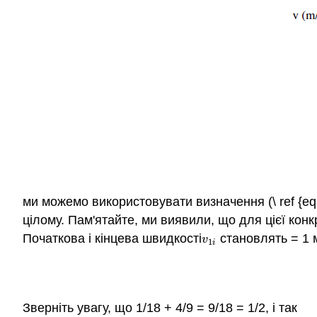
ми можемо використовувати визначення (\ ref {eq:
цілому. Пам'ятайте, ми виявили, що для цієї конк
Початкова і кінцева швидкості
становлять = 1 м
v
1
i
v
1
i
Зверніть увагу, що 1/18 + 4/9 = 9/18 = 1/2, і так