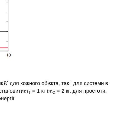
як
для кожного об'єкта, так і для системи в
K
K
становити
= 1 кг і
= 2 кг, для простоти.
m
1
m
2
m
m
1
2
енергії