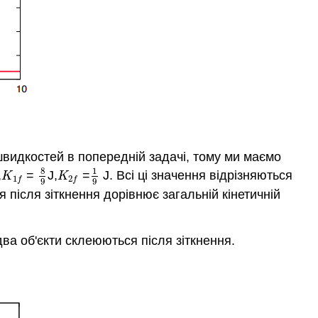
 швидкостей в попередній задачі, тому ми маємо
8
1
,
=
J,
=
J. Всі ці значення відрізняються
K
1
f
8
9
K
2
f
1
9
K
K
1
2
f
f
9
9
 після зіткнення дорівнює загальній кінетичній
 два об'єкти склеюються після зіткнення.