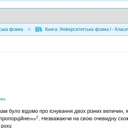
ська фізика
Книга: Університетська фізика I - Клас
ries
ам було відомо про існування двох різних величин, я
2
 пропорційне
. Незважаючи на свою очевидну схожі
m
v
2
m
v
 руху.