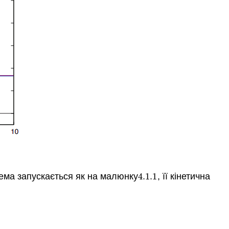
тема запускається як на малюнку
4.1.
1
, її кінетична
4.1.
1