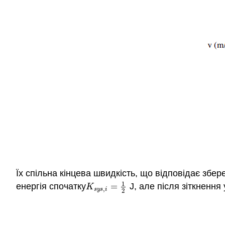
Їх спільна кінцева швидкість, що відповідає збе
1
енергія спочатку
=
J, але після зіткнення
K
s
y
s
,
i
=
1
2
K
,
s
y
s
i
2