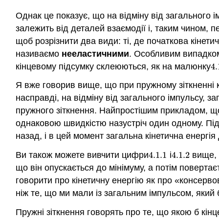
Однак це показує, що на відміну від загального і
залежить від деталей взаємодії і, таким чином, 
щоб розрізнити два види: ті, де початкова кінет
називаємо
нееластичними
. Особливим випадком
кінцевому підсумку склеюються, як на малюнку
4.
4.
Я вже говорив вище, що при пружному зіткненні кі
насправді, на відміну від загального імпульсу, з
пружного зіткнення. Найпростішим прикладом, що
однаковою швидкістю назустріч один одному. Під
назад, і в цей момент загальна кінетична енергія
Ви також можете вивчити цифри
4.1.
1
і
4.1.
2
вище, і
4.1.
1
4.1.
2
що він опускається до мінімуму, а потім поверта
говорити про кінетичну енергію як про «консерв
ніж те, що ми мали із загальним імпульсом, який 
Пружні зіткнення говорять про те, що якою б кі