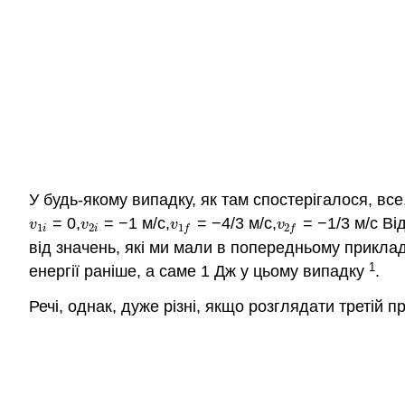
У будь-якому випадку, як там спостерігалося, вс
= 0,
= −1 м/с,
= −4/3 м/с,
= −1/3 м/с Від
v
1
i
v
2
i
v
1
f
v
2
f
v
v
v
v
1
2
1
2
i
i
f
f
від значень, які ми мали в попередньому прикладі
1
енергії раніше, а саме 1 Дж у цьому випадку
.
Речі, однак, дуже різні, якщо розглядати третій п