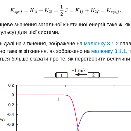
1
=
+
=
J
=
+
=
.
K
s
y
s
,
i
=
K
1
i
+
K
2
i
=
1
2
J
=
K
1
f
+
K
2
f
=
K
s
y
s
,
f
.
K
K
K
K
K
K
,
1
2
1
2
,
s
y
s
i
i
i
f
f
s
y
s
f
2
еве значення загальної кінетичної енергії таке ж, як і
ульсу) для цієї системи.
 далі на зіткнення, зображене на
малюнку 3.1.2
глав
но таке ж зіткнення, як зображено на
малюнку 3.1.1
, 
ься більше сказати про те, як перетворити величини з