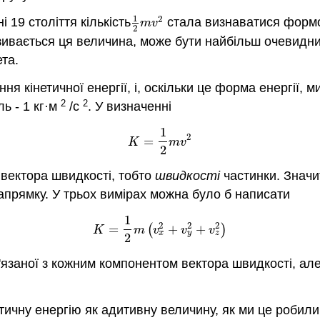
1
2
 19 століття кількість
стала визнаватися фор
1
2
m
v
2
m
v
2
азивається ця величина, може бути найбільш очевидним
та.
ня кінетичної енергії, і, оскільки це форма енергії, 
2
2
ль - 1 кг·м
/с
. У визначенні
1
(4.1.1)
K
=
1
2
m
v
2
2
=
K
m
v
2
вектора швидкості, тобто
швидкості
частинки. Значит
напрямку. У трьох вимірах можна було б написати
1
(4.1.2)
K
=
1
2
m
(
v
x
2
+
v
y
2
+
v
z
2
)
2
2
2
=
(
+
+
)
K
m
v
v
v
x
y
z
2
пов'язаної з кожним компонентом вектора швидкості, а
ичну енергію як адитивну величину, як ми це робили 