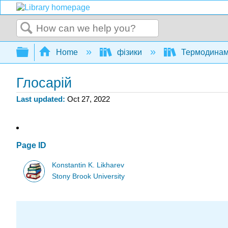
Search
Expand/collapse global hierarchy
Home
фізики
Термодинамі
Глосарій
Last updated
Oct 27, 2022
Page ID
Konstantin K. Likharev
Stony Brook University