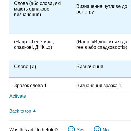
Слова (або слова, які
Визначення чутливе до
мають однакове
регістру
визначення)
(Напр. «Генетичні,
(Напр. «Відноситься до
спадкові, ДНК...»)
генів або спадковості»)
Слово (и)
Визначення
Зразок слова 1
Визначення зразка 1
Activate
Back to top
Was this article helpful?
Yes
No