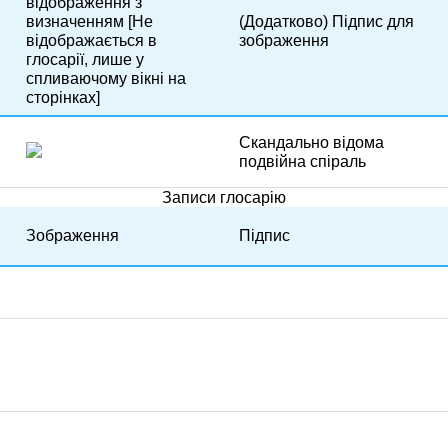
відображення з
визначенням [Не
(Додатково) Підпис для
відображається в
зображення
глосарії, лише у
спливаючому вікні на
сторінках]
Скандально відома
подвійна спіраль
Записи глосарію
Зображення
Підпис