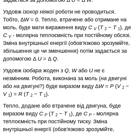
задається за допомогою Δ
U
= Δ
W
.
Уздовж
ізохор
ніякої роботи не проводиться.
Тобто,
∆W
= 0. Тепло, втрачене або отримане на
моль, буде мати вираження виду
C
(
T
−
T
), де
V
2
1
C
- молярна теплоємність при постійному обсязі.
V
Зміна внутрішньої енергії (обов'язково зрозумійте,
збільшення це чи зменшення) потім задається за
допомогою Δ
U
= Δ
Q
.
Уздовж
ізобара
жоден з
Q
,
W
або
U
не є
незмінним. Робота, виконана за моль (
на
двигуні
або
на
двигуні?) буде виразом виду
∆W
=
P
(
V
−
2
V
) =
R
(
T
−
T
).
1
2
1
Тепло, додане або втрачене від двигуна, буде
виразом виду
C
(
T
−
T
), де
C
- молярна
P
2
1
P
теплоємність при постійному тиску. Зміна
внутрішньої енергії (обов'язково зрозумійте,