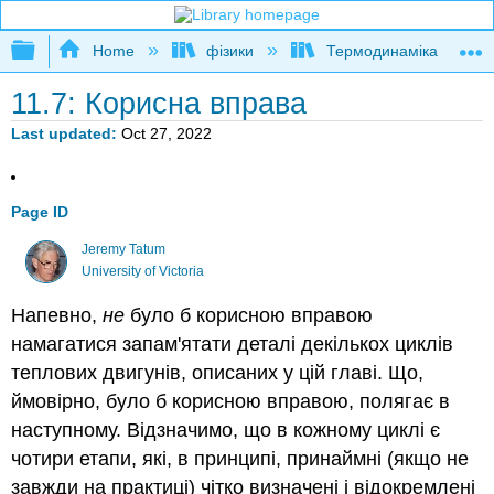
Expand/collapse global hierarchy
Home
фізики
Термодинаміка та стат
11.7: Корисна вправа
Last updated
Oct 27, 2022
Page ID
Jeremy Tatum
University of Victoria
Напевно,
не
було б корисною вправою
намагатися запам'ятати деталі декількох циклів
теплових двигунів, описаних у цій главі. Що,
ймовірно, було б корисною вправою, полягає в
наступному. Відзначимо, що в кожному циклі є
чотири етапи, які, в принципі, принаймні (якщо не
завжди на практиці) чітко визначені і відокремлені