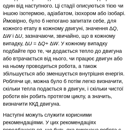
один від наступного. Ці стадії описуються тією чи
іншою ізотермою, адіабатом, ізохором або ізобарі.
Ймовірно, було б непогано запитати себе, для
кожного етапу в кожному двигуні, значення
∆Q
,
∆W
і
∆U
, зазначаючи, звичайно, що в кожному
випадку,
∆U
=
∆Q+
∆W
. У кожному випадку
подбайте про те, чи додається тепло до двигуна
або втрачається від нього, чи працює двигун або
на ньому проводиться робота, а також
збільшується або зменшується внутрішня енергія.
Роблячи це, можна було б потім легко визначити,
скільки тепла подається в двигун, і скільки чистої
роботи він робить протягом циклу, а значить,
визначити ККД двигуна.
Наступні можуть служити корисними
рекомендаціями. У цих рекомендаціях