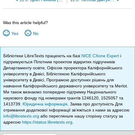
Was this article helpful?
Yes
No
Бібліотеки LibreTexts працюють на базі
NICE CXone Expert
і
підтримуються Пілотним проектом відкритих підручників
Департаменту освіти, Офісом проректора Каліфорнійського
університету в Девісі, Бібліотекою Каліфорнійського
університету в Девісі, Програмою доступних рішень для
навчання Каліфорнійського державного університету та Merlot.
Ми також визнаємо попередню підтримку Національного
наукового фонду під номерами грантів 1246120, 1525057 та
1413739.
Юридична інформація
. Заява про доступність Для
отримання додаткової інформації зв’яжіться з нами за адресою
info@libretexts.org
або перегляньте нашу сторінку статусу за
адресою
https://status.libretexts.org
.