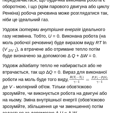
передбачається, що будь-яка виконана робота є
оборотною, і що (крім парового двигуна або циклу
Ренкіна) робоча речовина може розглядатися так,
ніби це ідеальний газ.
Уздовж
ізотерми
внутрішня енергія
ідеального
газу незмінна. Тобто,
U
= 0. Виконана робота (на
моль робочої речовини) буде виразом виду
RT
ln
(
V
), а втрачене або отримане тепло потім
2/V
1
буде визначено за допомогою Δ
Q
+
∆W
= 0.
Уздовж
адіабату
тепло не набирається або не
втрачається, так що
∆Q
= 0. Вираз для виконаної
(
−
)
−
R
T
T
P
V
P
V
1
2
роботи на моль буде того виду,
=
1
1
2
2
R
(
T
1
−
T
2
)
γ
−
1
=
P
1
V
1
−
−
1
−
1
γ
γ
де
V
- молярний об'єм. Тільки обов'язково
зрозумійте, чи виконується робота на двигуні або
на ньому. Зміна внутрішньої енергії (обов'язково
зрозумійте, збільшення це чи зменшення) потім