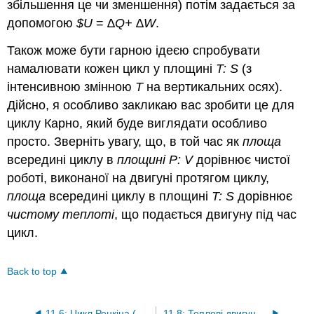
збільшення це чи зменшення) потім задається за
допомогою
$U
=
∆Q+
∆W
.
Також може бути гарною ідеєю спробувати
намалювати кожен цикл у площині
T: S
(з
інтенсивною змінною
T
на вертикальних осях).
Дійсно, я особливо закликаю вас зробити це для
циклу Карно, який буде виглядати особливо
просто. Зверніть увагу, що, в той час як
площа
всередині циклу в
площині
P: V
дорівнює чистої
роботі, виконаної на двигуні протягом циклу,
площа
всередині циклу в площині
T: S
дорівнює
чистому теплоті
, що подається двигуну під час
цикл.
Back to top
11.6: Цикл Ренкіна (Паровий двигун)
11.8: Теплові двигуни та холодильники