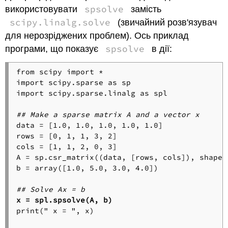
spsolve
використовувати
замість
scipy.linalg.solve
(звичайний розв'язувач
для нерозріджених проблем). Ось приклад
spsolve
програми, що показує
в дії:
from scipy import *

import scipy.sparse as sp

import scipy.sparse.linalg as spl

## Make a sparse matrix A and a vector x
data = [1.0, 1.0, 1.0, 1.0, 1.0]

rows = [0, 1, 1, 3, 2]

cols = [1, 1, 2, 0, 3]

A = sp.csr_matrix((data, [rows, cols]), shape=(
b = array([1.0, 5.0, 3.0, 4.0])

## Solve Ax = b
x = spl.spsolve(A, b)
print(" x = ", x)
