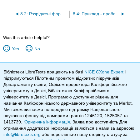
8.2: Розріджені формати матриць
8.4: Приклад - проблема частинок в коробці
Was this article helpful?
Yes
No
Бібліотеки LibreTexts працюють на базі
NICE CXone Expert
і
підтримуються Пілотним проектом відкритих підручників
Департаменту освіти, Офісом проректора Каліфорнійського
університету в Девісі, Бібліотекою Каліфорнійського
університету в Девісі, Програмою доступних рішень для
навчання Каліфорнійського державного університету та Merlot.
Ми також визнаємо попередню підтримку Національного
наукового фонду під номерами грантів 1246120, 1525057 та
1413739.
Юридична інформація
. Заява про доступність Для
отримання додаткової інформації зв’яжіться з нами за адресою
info@libretexts.org
або перегляньте нашу сторінку статусу за