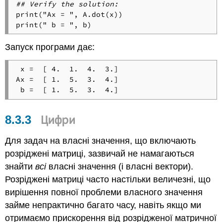
## Verify the solution:
print("Ax = ", A.dot(x))

Запуск програми дає:
 x =  [ 4.  1.  4.  3.]

Ax =  [ 1.  5.  3.  4.]

Цифри
8.3.3
Для задач на власні значення, що включають
розріджені матриці, зазвичай не намагаються
знайти
всі
власні значення (і власні вектори).
Розріджені матриці часто настільки величезні, що
вирішення повної проблеми власного значення
займе непрактично багато часу, навіть якщо ми
отримаємо прискорення від розрідженої матричної