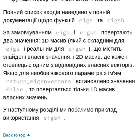
Повний список входів наведено у повній
eigs
eigsh
документації щодо функцій
та
.
eigs
eigsh
За замовчуванням
і
повертають
два значення: 1D масив (який є складним для
eigs
eigsh
і реальним для
), що містить
знайдені власні значення, і 2D масив, де кожен
стовпець є одним з відповідних власних векторів.
Якщо для необов'язкового параметра з ім'ям
return_eigenvectors
встановлено значення
False
, то повертається тільки 1D масив
власних значень.
У наступному розділі ми побачимо приклад
eigsh
використання
.
Back to top