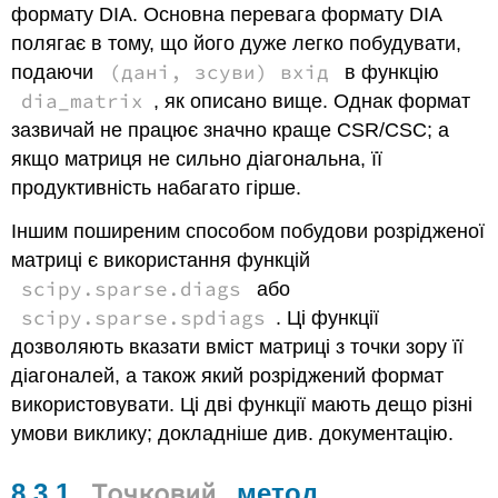
формату DIA. Основна перевага формату DIA
полягає в тому, що його дуже легко побудувати,
(дані, зсуви) вхід
подаючи
в функцію
dia_matrix
, як описано вище. Однак формат
зазвичай не працює значно краще CSR/CSC; а
якщо матриця не сильно діагональна, її
продуктивність набагато гірше.
Іншим поширеним способом побудови розрідженої
матриці є використання функцій
scipy.sparse.diags
або
scipy.sparse.spdiags
. Ці функції
дозволяють вказати вміст матриці з точки зору її
діагоналей, а також який розріджений формат
використовувати. Ці дві функції мають дещо різні
умови виклику; докладніше див. документацію.
Точковий
8.3.1
метод