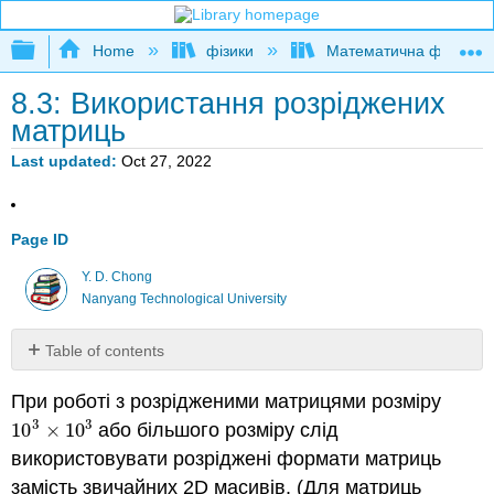
Expand/collapse global hierarchy
Home
фізики
Математична фізика і 
8.3: Використання розріджених
матриць
Last updated
Oct 27, 2022
Page ID
Y. D. Chong
Nanyang Technological University
Table of contents
8.3.1
При роботі з розрідженими матрицями розміру
Точковий
3
3
метод
10
×
10
або більшого розміру слід
10
3
×
10
3
8.3.2
використовувати розріджені формати матриць
вирішити
замість звичайних 2D масивів. (Для матриць