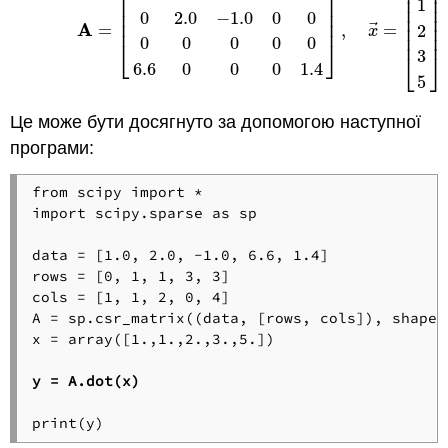
⎡
⎤
⎢
⎥
⎢
⎥
⎢
⎥
1
⎢
⎥
⎢
⎥
0
2.0
−
1.0
0
0
⎢
⎥
⎢
⎥
⃗
A
⎢
⎥
=
,
=
2
x
⎢
⎥
0
0
0
0
0
⎣
⎦
3
⎣
⎦
6.6
0
0
0
1.4
5
Це може бути досягнуто за допомогою наступної
програми:
from scipy import *

import scipy.sparse as sp

data = [1.0, 2.0, -1.0, 6.6, 1.4]

rows = [0, 1, 1, 3, 3]

cols = [1, 1, 2, 0, 4]

A = sp.csr_matrix((data, [rows, cols]), shape=(
x = array([1.,1.,2.,3.,5.])

y = A.dot(x)