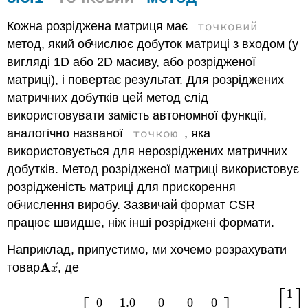
точковий
Кожна розріджена матриця має
метод, який обчислює добуток матриці з входом (у
вигляді 1D або 2D масиву, або розрідженої
матриці), і повертає результат. Для розріджених
матричних добутків цей метод слід
використовувати замість автономної функції,
точкою
аналогічно названої
, яка
використовується для нерозріджених матричних
добутків. Метод розрідженої матриці використовує
розрідженість матриці для прискорення
обчислення виробу. Зазвичай формат CSR
працює швидше, ніж інші розріджені формати.
Наприклад, припустимо, ми хочемо розрахувати
⃗
A
товар
, де
A
x
→
x
⎡
⎤
1
(8.3.1)
A
=
[
0
1.0
0
0
0
0
2.0
−
1.0
0
0
0
0
0
0
0
6.6
0
0
0
1.4
]
,
x
→
=
[
0
1.0
0
0
0