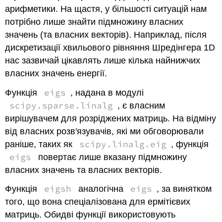
арифметики. На щастя, у більшості ситуацій нам
потрібно лише знайти підмножину власних
значень (та власних векторів). Наприклад, після
дискретизації хвильового рівняння Шредінгера 1D
нас зазвичай цікавлять лише кілька найнижчих
власних значень енергії.
eigs
Функція
, надана в модулі
scipy.sparse.linalg
, є власним
вирішувачем для розріджених матриць. На відміну
від власних розв'язувачів, які ми обговорювали
scipy.linalg.eig
раніше, таких як
, функція
eigs
повертає лише вказану підмножину
власних значень та власних векторів.
eigsh
eigs
Функція
аналогічна
, за винятком
того, що вона спеціалізована для ермітієвих
матриць. Обидві функції використовують