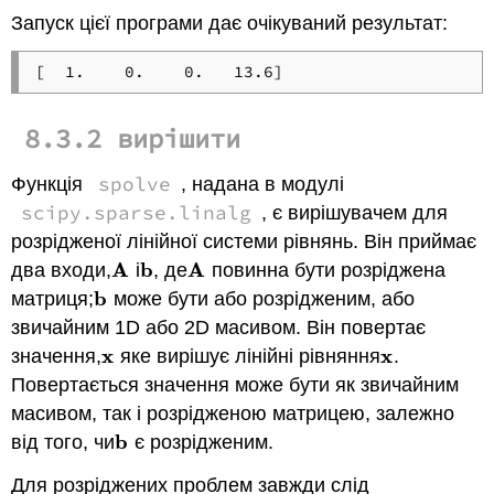
Запуск цієї програми дає очікуваний результат:
8.3.2 вирішити
spolve
Функція
, надана в модулі
scipy.sparse.linalg
, є вирішувачем для
розрідженої лінійної системи рівнянь. Він приймає
A
b
A
два входи,
і
, де
повинна бути розріджена
A
b
A
b
матриця;
може бути або розрідженим, або
b
звичайним 1D або 2D масивом. Він повертає
x
x
значення,
яке вирішує лінійні рівняння
.
x
x
Повертається значення може бути як звичайним
масивом, так і розрідженою матрицею, залежно
b
від того, чи
є розрідженим.
b
Для розріджених проблем завжди слід