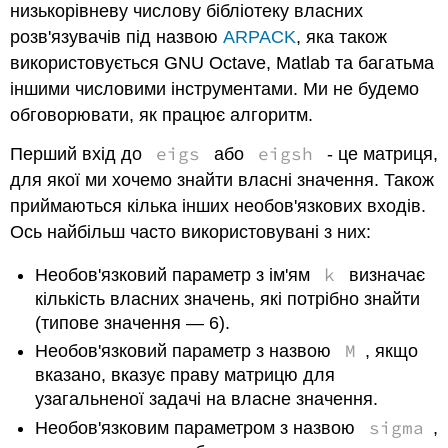
низькорівневу числову бібліотеку власних
розв'язувачів під назвою
ARPACK
, яка також
використовується GNU Octave, Matlab та багатьма
іншими числовими інструментами. Ми не будемо
обговорювати, як працює алгоритм.
eigs
eigsh
Перший вхід до
або
- це матриця,
для якої ми хочемо знайти власні значення. Також
приймаються кілька інших необов'язкових входів.
Ось найбільш часто використовувані з них:
k
Необов'язковий параметр з ім'ям
визначає
кількість власних значень, які потрібно знайти
(типове значення — 6).
M
Необов'язковий параметр з назвою
, якщо
вказано, вказує праву матрицю для
узагальненої задачі на власне значення.
sigma
Необов'язковим параметром з назвою
,