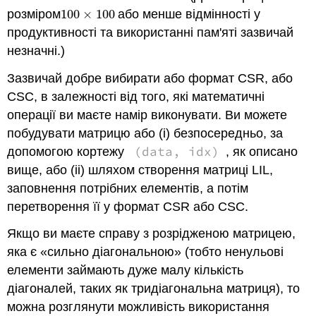
8.3.3
розміром
100
×
100
або менше відмінності у
100
×
100
Цифри
продуктивності та використанні пам'яті зазвичай
незначні.)
Зазвичай добре вибирати або формат CSR, або
CSC, в залежності від того, які математичні
операції ви маєте намір виконувати. Ви можете
побудувати матрицю або (i) безпосередньо, за
(data, idx)
допомогою кортежу
, як описано
вище, або (ii) шляхом створення матриці LIL,
заповнення потрібних елементів, а потім
перетворення її у формат CSR або CSC.
Якщо ви маєте справу з розрідженою матрицею,
яка є «сильно діагональною» (тобто ненульові
елементи займають дуже малу кількість
діагоналей, таких як тридіагональна матриця), то
можна розглянути можливість використання