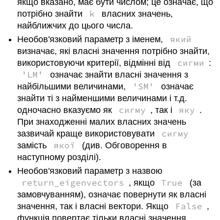
якщо вказано, має бути числом; це означає, що
k
потрібно знайти
власних значень,
найближчих до цього числа.
який
Необов'язковий параметр з іменем,
визначає, які власні значення потрібно знайти,
сигми
використовуючи критерії, відмінні від
:
'LM'
означає знайти власні значення з
'SM'
найбільшими величинами,
означає
знайти ті з найменшими величинами і т.д.
сигму
яку
одночасно вказуємо як
, так і
.
При знаходженні малих власних значень
сигму
зазвичай краще використовувати
якої
замість
(див. Обговорення в
наступному розділі).
Необов'язковий параметр з назвою
return_eigenvectors
True
, якщо
(за
замовчуванням), означає повернути як власні
False
значення, так і власні вектори. Якщо
,
функція повертає тільки власні значення.