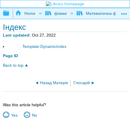
Expand/collapse global hierarchy
Home
фізики
Математична фізика і 
Індекс
Last updated
Oct 27, 2022
Template:DynamicIndex
Page ID
Back to top
Назад Матерія
Глосарій
Was this article helpful?
Yes
No