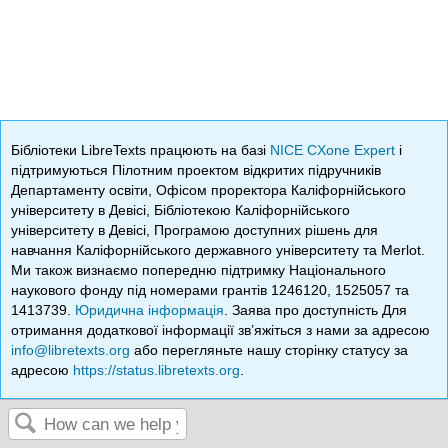
Бібліотеки LibreTexts працюють на базі
NICE CXone Expert
і
підтримуються Пілотним проектом відкритих підручників
Департаменту освіти, Офісом проректора Каліфорнійського
університету в Девісі, Бібліотекою Каліфорнійського
університету в Девісі, Програмою доступних рішень для
навчання Каліфорнійського державного університету та Merlot.
Ми також визнаємо попередню підтримку Національного
наукового фонду під номерами грантів 1246120, 1525057 та
1413739.
Юридична інформація
. Заява про доступність Для
отримання додаткової інформації зв’яжіться з нами за адресою
info@libretexts.org
або перегляньте нашу сторінку статусу за
адресою
https://status.libretexts.org
.