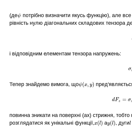
(де
потрібно визначити якусь функцію), але все
ψ
ψ
рівність нулю діагональних складових тензора д
і відповідним елементам тензора напружень:
σ
Тепер знайдемо вимога, що
(
,
)
пред'являється
ψ
(
x
,
y
)
ψ
x
y
(7.6.15)
=
d
F
σ
z
повинна зникати на поверхні (ах) стрижня, тобто 
розглядатися як унікальні функції,
(
)
а
(
)
, дуги
x
(
l
)
y
(
l
)
l
x
l
y
l
l