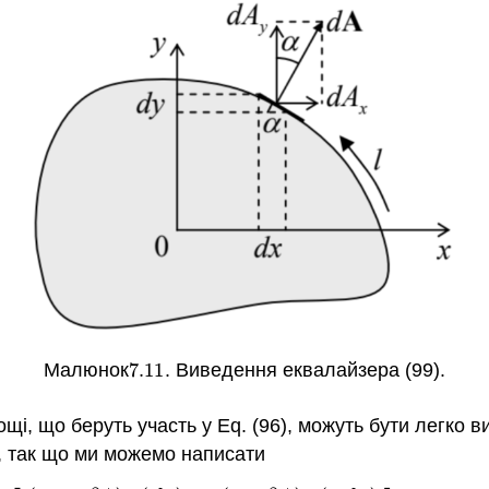
Малюнок
7.11
. Виведення еквалайзера (99).
7.11
ощі, що беруть участь у Eq. (96), можуть бути легко 
, так що ми можемо написати