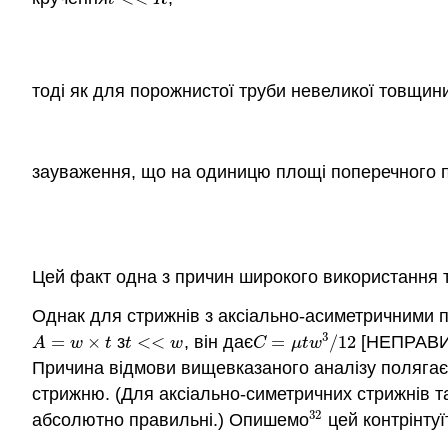
тоді як для порожнистої труби невеликої товщин
зауваження, що на одиницю площі поперечного п
(7
Цей факт одна з причин широкого використання т
Однак для стрижнів з аксіально-асиметричними п
3
=
×
з
<
<
, він дає
=
/
12
[НЕПРАВИЛЬ
A
=
w
×
t
t
<<
w
C
=
μ
t
w
3
/
12
A
w
t
t
w
C
μ
t
w
Причина відмови вищевказаного аналізу полягає
стрижню. (Для аксіально-симетричних стрижнів так
32
абсолютно правильні.) Опишемо
цей контрінту
32