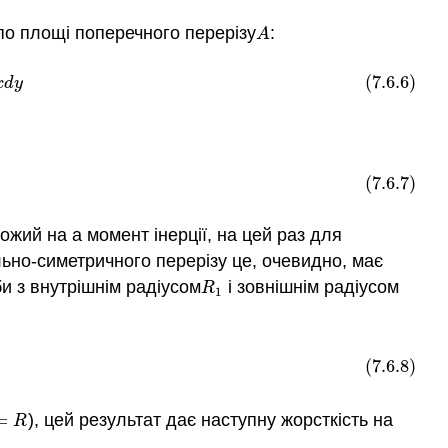
по площі поперечного перерізу
:
A
A
y
(7.6.6)
x
d
y
(7.6.7)
ожий на a момент інерції, на цей раз для
льно-симетричного перерізу це, очевидно, має
и з внутрішнім радіусом
і зовнішнім радіусом
R
1
R
1
(7.6.8)
=
), цей результат дає наступну жорсткість на
=
R
R