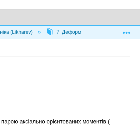
Exp
іка (Likharev)
7: Деформації та еластичність
 парою аксіально орієнтованих моментів (