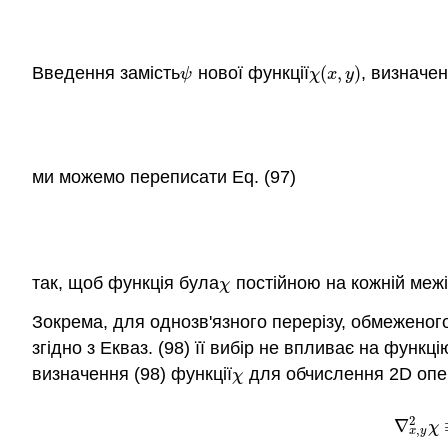
Введення замість
нової функції
(
,
)
, визначен
ψ
χ
(
x
,
y
)
ψ
χ
x
y
ми можемо переписати Eq. (97)
так, щоб функція була
постійною на кожній межі
χ
χ
Зокрема, для однозв'язного перерізу, обмеженого
згідно з Екваз. (98) її вибір не впливає на функ
визначення (98) функції
для обчислення 2D опер
χ
χ
(7.6.19
2
∇
χ
,
x
y