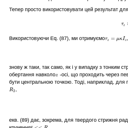
Тепер просто використовувати цей результат для
τ
z
Використовуючи Eq. (87), ми отримуємо
=
τ
z
=
μ
κ
I
z
τ
μ
κ
I
z
z
знову ж таки, так само, як і у випадку з тонким 
обертання навколо
-осі, що проходить через пе
z
z
бути центральною точкою. Тоді, наприклад, для 
,
R
2
R
2
екв. (89) дає, зокрема, для твердого стрижня рад
кручення
<
<
,
t
<<
R
t
R