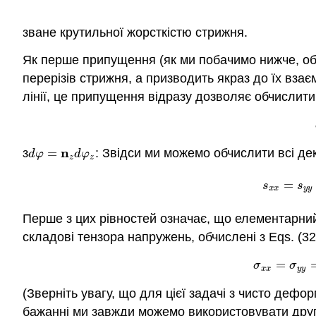
зване крутильної жорсткістю стрижня.
Як перше припущення (як ми побачимо нижче, обм
перерізів стрижня, а призводить якраз до їх вза
лінії, це припущення відразу дозволяє обчислити
n
з
=
: Звідси ми можемо обчислити всі де
d
φ
=
n
z
d
φ
z
d
φ
d
φ
z
z
(7.
=
s
s
x
x
y
y
Перше з цих рівностей означає, що елементарний 
складові тензора напружень, обчислені з Eqs. (3
=
(7.6
σ
σ
x
x
y
y
(Зверніть увагу, що для цієї задачі з чисто деф
бажанні ми завжди можемо використовувати други