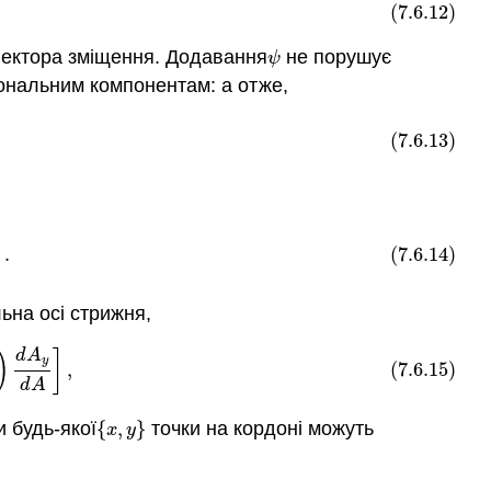
(7.6.12)
 вектора зміщення. Додавання
не порушує
ψ
ψ
гональним компонентам: а отже,
(7.6.13)
)
.
(7.6.14)
ьна осі стрижня,
d
A
y
d
A
]
,
d
A
)
]
y
,
(7.6.15)
d
A
и будь-якої
{
,
}
точки на кордоні можуть
{
x
,
y
}
x
y