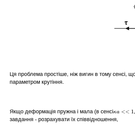
Ця проблема простіше, ніж вигин в тому сенсі, щ
параметром крутіння.
Якщо деформація пружна і мала (в сенсі
<
<
1
κ
a
<<
1
κ
a
завдання - розрахувати їх співвідношення,