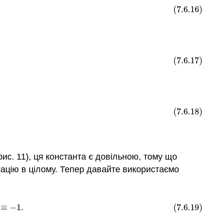
(7.6.16)
(7.6.17)
(7.6.18)
ис. 11), ця константа є довільною, тому що
ацію в цілому. Тепер давайте використаємо
∂
y
)
≡
−
1
.
≡
−
1
.
(7.6.19)