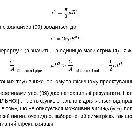
π
(7.6.9)
C
=
π
2
μ
R
4
,
4
=
,
C
μ
R
2
и еквалайзер (90) зводиться до
3
(7.6.10)
C
=
2
π
μ
R
3
t
.
=
2
.
C
π
μ
R
t
ерерізу
(а значить, на одиницю маси стрижня) ця жо
A
A
1
∣
∣
C
C
.6.11)
C
A
|
thin round pipe
=
μ
R
2
>
C
A
|
solid round rod
=
1
2
μ
2
2
=
>
=
∣
∣
μ
R
μ
R
∣
∣
2
A
A
thin round pipe
solid round rod
онких труб в інженерному та фізичному проектуванні
еретинами упр. (89) дає неправильні результати. На
НО!] , навіть функціонально відрізняється від прави
 в тому, що не описується можливий вигин
(
,
)
поп
q
z
(
x
,
y
)
q
x
y
z
ий вигин, очевидно, заборонений симетрією, так що Eq
їтивний ефект, взявши