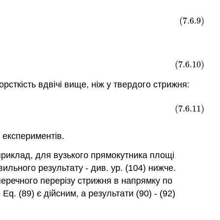
(7.6.9)
(7.6.10)
рсткість вдвічі вище, ніж у твердого стрижня:
R
2
(7.6.11)
 експериментів.
приклад, для вузького прямокутника площі
льного результату - див. ур. (104) нижче.
еречного перерізу стрижня в напрямку по
. (89) є дійсним, а результати (90) - (92)