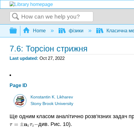
Search
Expand/collapse global hierarchy
Home
фізики
Класична ме
7.6: Торсіон стрижня
Last updated
Oct 27, 2022
Page ID
Konstantin K. Likharev
Stony Brook University
Ще одним класом аналітично розв'язних задач пр
n
=
±
−
див. Рис. 10).
τ
=
±
n
z
τ
z
−
τ
τ
z
z