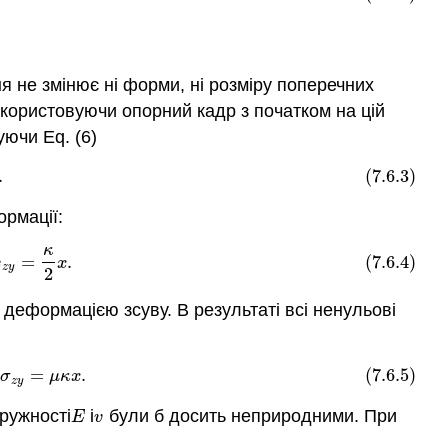
 не змінює ні форми, ні розміру поперечних
Використовуючи опорний кадр з початком на цій
уючи Eq. (6)
.
(7.6.3)
ормації:
κ
κ
2
x
.
=
.
(7.6.4)
s
x
z
y
2
деформацією зсуву. В результаті всі ненульові
=
.
(7.6.5)
=
μ
κ
x
.
σ
μ
κ
x
z
y
пружності
і
були б досить неприродними. При
E
v
E
v