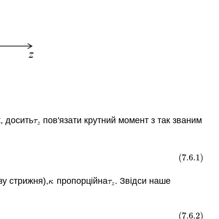
, досить
пов'язати крутний момент з так званим
τ
z
τ
z
(7.6.1)
зу стрижня),
пропорційна
. Звідси наше
κ
τ
z
κ
τ
z
(7.6.2)