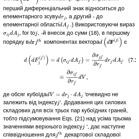
перший диференціальний знак відноситься до
елементарного зсуву
, а другий - до
d
r
j
d
r
j
елементарної області
.) Використовуючи вираз
d
A
j
′
d
A
′
j
, for to
, -й внесок до суми (18), в першому
σ
i
j
d
A
j
j
σ
d
A
j
i
j
j
(
)
(
)
th
r
F
j
порядку в
компонентах вектора
є
d
r
j
th
d
(
d
F
(
j
)
)
d
j
d
d
∂
(7.2.4)
d
(
d
F
j
(
j
′
)
)
=
d
(
σ
i
j
′
d
A
j
′
)
=
∂
σ
j
j
′
∂
r
j
′
d
r
j
′
d
A
j
′
≡
∂
σ
i
j
′
∂
r
j
′
d
V
,
σ
(
)
′
′
(
)
j
j
j
=
(
)
=
(7.2
d
d
F
d
σ
d
A
d
r
d
A
′
′
′
′
i
j
j
j
j
j
∂
r
′
j
∂
σ
′
i
j
≡
,
d
V
∂
r
′
j
де обсяг кубоїда
=
⋅
'очевидно не
d
V
=
d
r
j
⋅
d
A
j
d
V
d
r
d
A
j
j
залежить від індексу
'. Додавання цих силових
j
j
складових для всіх трьох пар кубоїдних граней,
тобто підсумовування Eqs. (21) над усіма трьома
значеннями верхнього індексу
', дає наступне
j
j
th
співвідношення для
декартової складової
j
th
j