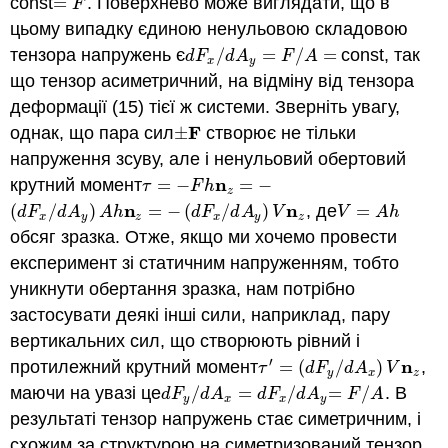
const
=
. Поверхнево може виглядати, що в
=
F
F
цьому випадку єдиною ненульовою складовою
тензора напружень є
/
=
/
=
const, так
d
F
x
/
d
A
y
=
F
/
A
=
d
F
d
A
F
A
x
y
що тензор асиметричний, на відміну від тензора
деформації (15) тієї ж системи. Зверніть увагу,
F
однак, що пара сил
±
створює не тільки
±
F
напруження зсуву, але і ненульовий обертовий
n
крутний момент
=
−
=
−
τ
=
−
F
h
n
z
=
−
τ
F
h
z
n
n
(
/
)
=
−
(
/
)
, де
=
(
d
F
x
/
d
A
y
)
A
h
n
z
=
−
(
d
F
x
/
d
A
y
)
V
n
z
V
=
A
h
d
F
d
A
A
h
d
F
d
A
V
V
A
h
x
y
z
x
y
z
обсяг зразка. Отже, якщо ми хочемо провести
експеримент зі статичним напруженням, тобто
уникнути обертання зразка, нам потрібно
застосувати деякі інші сили, наприклад, пару
вертикальних сил, що створюють рівний і
′
n
протилежний крутний момент
=
(
/
)
,
τ
′
=
(
d
F
y
/
d
A
x
)
V
n
z
τ
d
F
d
A
V
y
x
z
маючи на увазі це
/
=
/
=
/
. В
d
F
y
/
d
A
x
=
d
F
x
/
d
A
y
=
F
/
A
d
F
d
A
d
F
d
A
F
A
y
x
x
y
результаті тензор напружень стає симетричним, і
схожим за структурою на симетризований тензор