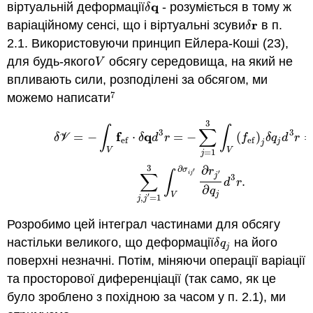
q
віртуальній деформації
- розуміється в тому ж
δ
q
δ
r
варіаційному сенсі, що і віртуальні зсуви
в п.
δ
r
δ
2.1. Використовуючи принцип Ейлера-Коші (23),
для будь-якого
обсягу середовища, на який не
V
V
впливають сили, розподілені за обсягом, ми
7
можемо написати
7
3
(7.2.9)
δ
V
=
−
∫
V
f
e
f
⋅
δ
q
d
3
r
=
−
∑
j
=
1
3
∫
V
(
f
e
f
)
j
δ
q
j
d
3
r
=
−
∑
j
,
j
′
=
1
∫
∫
∑
3
3
f
q
=
−
⋅
=
−
(
)
δ
V
δ
d
r
f
δ
q
d
r
e
f
e
f
j
j
V
V
=
1
j
3
∂
∂
σ
r
′
∫
∑
′
i
j
j
3
.
d
r
∂
q
j
V
′
,
=
1
j
j
Розробимо цей інтеграл частинами для обсягу
настільки великого, що деформації
на його
δ
q
j
δ
q
j
поверхні незначні. Потім, міняючи операції варіації
та просторової диференціації (так само, як це
було зроблено з похідною за часом у п. 2.1), ми