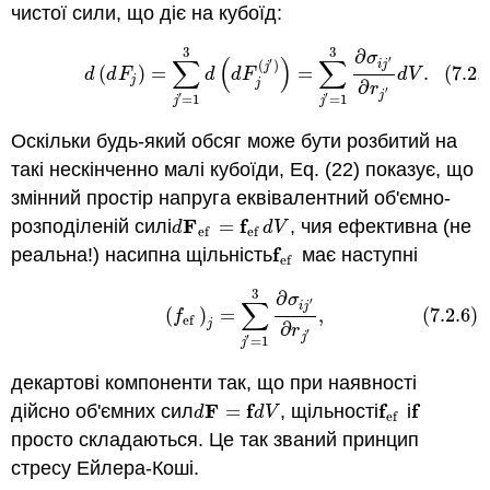
чистої сили, що діє на кубоїд:
3
3
(7.2.5)
d
(
d
F
j
)
=
∑
j
′
=
1
3
d
(
d
F
j
(
j
′
)
)
=
∑
j
′
=
1
3
∂
σ
i
j
′
∂
r
j
′
d
V
.
∂
σ
∑
(
)
∑
′
′
(
)
i
j
j
(
)
=
=
.
(7.2.
d
d
F
d
d
F
d
V
j
j
∂
r
′
j
′
′
=
1
=
1
j
j
Оскільки будь-який обсяг може бути розбитий на
такі нескінченно малі кубоїди, Eq. (22) показує, що
змінний простір напруга еквівалентний об'ємно-
F
f
розподіленій силі
=
, чия ефективна (не
d
F
ef
=
f
ef
d
V
d
d
V
ef
ef
f
реальна!) насипна щільність
має наступні
f
ef
ef
3
(7.2.6)
(
f
ef
)
j
=
∑
j
′
=
1
3
∂
σ
i
j
′
∂
r
j
′
,
∂
σ
∑
′
i
j
(
)
=
,
(7.2.6)
f
ef
j
∂
r
′
j
′
=
1
j
декартові компоненти так, що при наявності
F
f
f
f
дійсно об'ємних сил
=
, щільності
і
d
F
=
f
d
V
f
ef
f
d
d
V
ef
просто складаються. Це так званий принцип
стресу Ейлера-Коші.