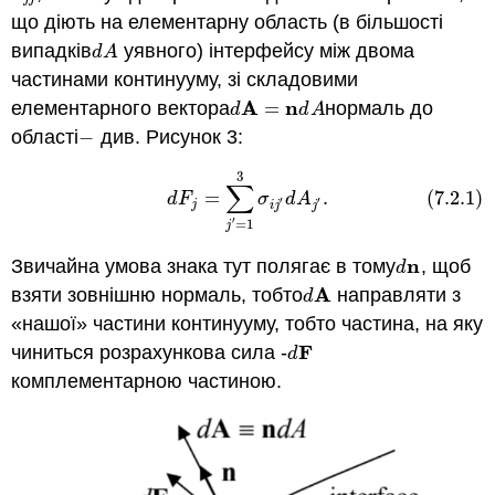
що діють на елементарну область (в більшості
випадків
уявного) інтерфейсу між двома
d
A
d
A
частинами континууму, зі складовими
A
n
елементарного вектора
=
нормаль до
d
A
=
n
d
A
d
d
A
області
−
див. Рисунок 3:
−
3
(7.2.1)
d
F
j
=
∑
j
′
=
1
3
σ
i
j
′
d
A
j
′
.
∑
=
.
(7.2.1)
d
F
σ
d
A
′
′
j
i
j
j
′
=
1
j
n
Звичайна умова знака тут полягає в тому
, щоб
d
n
d
A
взяти зовнішню нормаль, тобто
направляти з
d
A
d
«нашої» частини континууму, тобто частина, на яку
F
чиниться розрахункова сила -
d
F
d
комплементарною частиною.