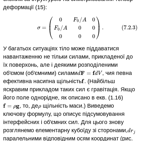
деформації (15):
⎛
⎞
0
/
0
(7.2.3)
σ
=
(
0
F
0
/
A
0
F
0
/
A
0
0
0
0
0
)
.
F
A
0
⎜
⎟
=
.
(7.2.3)
/
0
0
σ
⎝
⎠
F
A
0
0
0
0
У багатьох ситуаціях тіло може піддаватися
навантаженню не тільки силами, прикладеної до
їх поверхонь, але і деякими розподіленими
F
f
об'ємом (об'ємними) силами
=
, чия певна
d
F
=
f
d
V
d
d
V
f
ефективна насипна щільність
. (Найбільш
f
яскравим прикладом таких сил є гравітація. Якщо
його поле однорідне, як описано в екв. (1.16)
f
g
=
, то, де
щільність маси.) Виведемо
f
=
ρ
g
ρ
ρ
ρ
ключову формулу, що описує підсумовування
інтерфейсних і об'ємних сил. Для цього знову
розглянемо елементарну кубоїду зі сторонами,
d
r
j
d
r
j
паралельними відповідним осям координат (рис.