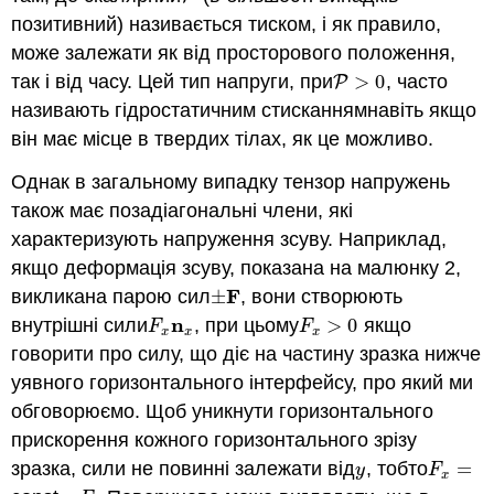
позитивний) називається тиском, і як правило,
може залежати як від просторового положення,
так і від часу. Цей тип напруги, при
>
0
, часто
P
>
0
P
називають гідростатичним стисканнямнавіть якщо
він має місце в твердих тілах, як це можливо.
Однак в загальному випадку тензор напружень
також має позадіагональні члени, які
характеризують напруження зсуву. Наприклад,
якщо деформація зсуву, показана на малюнку 2,
F
викликана парою сил
±
, вони створюють
±
F
n
внутрішні сили
, при цьому
>
0
якщо
F
x
n
x
F
x
>
0
F
F
x
x
x
говорити про силу, що діє на частину зразка нижче
уявного горизонтального інтерфейсу, про який ми
обговорюємо. Щоб уникнути горизонтального
прискорення кожного горизонтального зрізу
зразка, сили не повинні залежати від
, тобто
=
y
F
x
=
y
F
x