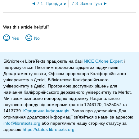
7.1: Процідити
7.3: Закон Гука
Was this article helpful?
Yes
No
Бібліотеки LibreTexts працюють на базі
NICE CXone Expert
і
підтримуються Пілотним проектом відкритих підручників
Департаменту освіти, Офісом проректора Каліфорнійського
університету в Девісі, Бібліотекою Каліфорнійського
університету в Девісі, Програмою доступних рішень для
навчання Каліфорнійського державного університету та Merlot.
Ми також визнаємо попередню підтримку Національного
наукового фонду під номерами грантів 1246120, 1525057 та
1413739.
Юридична інформація
. Заява про доступність Для
отримання додаткової інформації зв’яжіться з нами за адресою
info@libretexts.org
або перегляньте нашу сторінку статусу за
адресою
https://status.libretexts.org
.