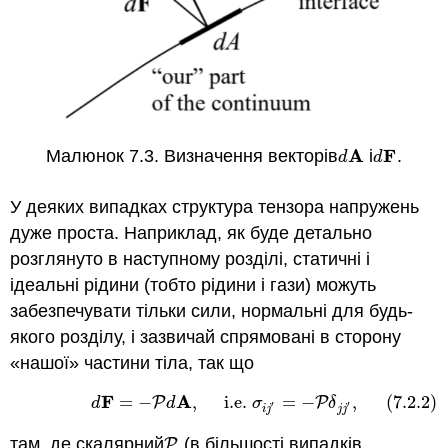
A
F
Малюнок 7.3. Визначення векторів
і
.
d
A
d
F
d
d
У деяких випадках структура тензора напружень
дуже проста. Наприклад, як буде детально
розглянуто в наступному розділі, статичні і
ідеальні рідини (тобто рідини і гази) можуть
забезпечувати тільки сили, нормальні для будь-
якого розділу, і зазвичай спрямовані в сторону
«нашої» частини тіла, так що
F
A
=
−
,
i.e.
=
−
,
(7.2.2)
(7.2.2)
d
F
=
−
P
d
A
,
i.e.
σ
i
j
′
=
−
P
δ
j
j
′
,
P
P
d
d
σ
δ
′
′
i
j
j
j
там, де скалярний
(в більшості випадків
P
P