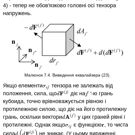
4) - тепер не обов'язково головні осі тензора
напружень.
Малюнок 7.4. Виведення еквалайзера (23).
Якщо елементи
тензора не залежать від
σ
i
j
′
σ
′
i
j
(
)
′
F
j
положення, сила, що
діє на
'-ю грань
d
F
(
j
)
j
′
d
j
кубоида, точно врівноважується рівною і
протилежною силою, що діє на його протилежну
′
(
)
A
j
грань, оскільки вектори
у цих граней рівні і
d
A
(
j
′
)
d
r
протилежні. Однак якщо
є функцією
, то чиста
σ
i
j
r
σ
i
j
(
)
(
)
F
j
сила
не зникає. (У цьому вираженні
d
(
d
F
(
j
)
)
d
d