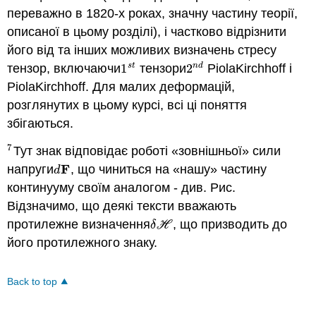
переважно в 1820-х роках, значну частину теорії,
описаної в цьому розділі), і частково відрізнити
його від та інших можливих визначень стресу
s
t
n
d
тензор, включаючи
1
тензори
2
PiolaKirchhoff і
1
s
t
2
n
d
PiolaKirchhoff. Для малих деформацій,
розглянутих в цьому курсі, всі ці поняття
збігаються.
7
Тут знак відповідає роботі «зовнішньої» сили
7
F
напруги
, що чиниться на «нашу» частину
d
F
d
континууму своїм аналогом - див. Рис.
Відзначимо, що деякі тексти вважають
протилежне визначення
, що призводить до
δ
H
δ
H
його протилежного знаку.
Back to top