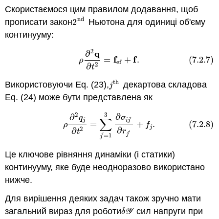
Скористаємося цим правилом додавання, щоб
nd
прописати закон
2
Ньютона для одиниці об'єму
2
nd
континууму:
2
q
∂
(7.2.7)
ρ
∂
2
q
∂
t
2
=
f
e
f
+
f
.
f
f
=
+
.
(7.2.7)
ρ
e
f
2
∂
t
th
Використовуючи Eq. (23),
декартова складова
j
th
j
Eq. (24) може бути представлена як
3
2
(7.2.8)
ρ
∂
2
q
j
∂
t
2
=
∑
j
′
=
1
3
∂
σ
i
j
′
∂
r
j
′
+
f
j
.
∂
∂
σ
q
∑
′
j
i
j
=
+
.
(7.2.8)
ρ
f
j
2
∂
∂
r
t
′
j
′
=
1
j
Це ключове рівняння динаміки (і статики)
континууму, яке буде неодноразово використано
нижче.
Для вирішення деяких задач також зручно мати
загальний вираз для роботи
сил напруги при
δ
Y
δ
Y