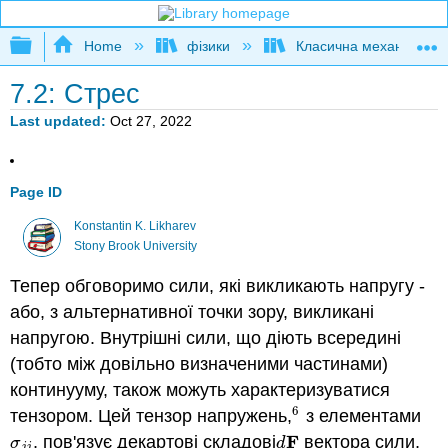
Expand/collapse global hierarchy
Home
фізики
Класична механіка
7.2: Стрес
Last updated
Oct 27, 2022
Page ID
Konstantin K. Likharev
Stony Brook University
Тепер обговоримо сили, які викликають напругу -
або, з альтернативної точки зору, викликані
напругою. Внутрішні сили, що діють всередині
(тобто між довільно визначеними частинами)
континууму, також можуть характеризуватися
6
тензором. Цей тензор напружень,
з елементами
6
F
, пов'язує декартові складові
вектора сили,
σ
j
j
d
F
σ
d
j
j