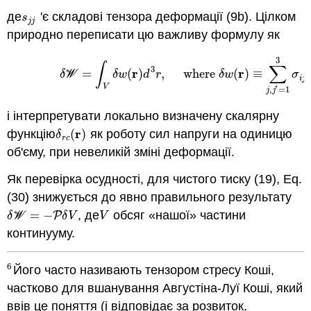
де
'є складові тензора деформації (9b). Цілком
s
j
j
s
j
j
природно переписати цю важливу формулу як
3
(7.2.13)
δ
W
=
∫
V
δ
w
(
r
)
d
3
r
,
where
δ
w
(
r
)
≡
∑
j
,
j
′
=
1
3
σ
∫
∑
3
r
r
=
(
)
,
where
(
)
≡
δ
W
δ
w
d
r
δ
w
σ
′
i
j
V
′
,
=
1
j
j
і інтерпретувати локально визначену скалярну
r
функцію
(
)
як роботу сил напруги на одиницю
δ
r
c
(
r
)
δ
r
c
об'єму, при невеликій зміні деформації.
Як перевірка осудності, для чистого тиску (19), Eq.
(30) знижується до явно правильного результату
=
−
, де
обсяг «нашої» частини
δ
W
=
−
P
δ
V
V
P
δ
W
δ
V
V
континууму.
6
Його часто називають тензором стресу Коші,
6
частково для вшанування Августіна-Луї Коші, який
ввів це поняття (і відповідає за розвиток,