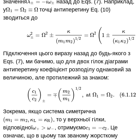
значення
=
−
назад до Eqs. (7). Наприклад,
λ
±
=
−
i
ω
±
λ
i
ω
±
±
у
Ω
=
Ω
≡
Ω
точці антиперетину Eq. (10)
Ω
1
=
Ω
2
≡
Ω
1
2
зводиться до
(6.1.11)
ω
±
2
=
Ω
2
±
κ
(
m
1
m
2
)
1
/
2
=
Ω
2
(
1
±
κ
(
κ
1
κ
2
)
1
(
κ
κ
2
2
2
=
Ω
±
=
Ω
1
±
ω
±
1
/
2
1
/
2
(
)
(
)
m
m
κ
κ
1
2
1
2
Підключення цього виразу назад до будь-якого з
Eqs. (7), ми бачимо, що для двох гілок діаграми
антиперетину коефіцієнт розподілу однаковий за
величиною, але протилежний за знаком:
1
/
2
(6.1.12)
(
c
1
c
2
)
±
=
∓
(
m
2
m
1
)
1
/
2
,
at
Ω
1
=
Ω
2
.
(
)
(
)
c
m
1
2
=
∓
,
at
Ω
=
Ω
.
(6.1.12)
1
2
c
m
2
1
±
Зокрема, якщо система симетрична
(
=
,
=
)
, то у верхньої гілки,
(
m
1
=
m
2
,
κ
L
=
κ
R
)
m
m
κ
κ
1
2
L
R
відповідної
>
, отримуємо
=
−
. Це
ω
+
>
ω
−
c
1
=
−
c
2
ω
ω
c
c
+
−
1
2
означає, що в цьому так званому жорсткому