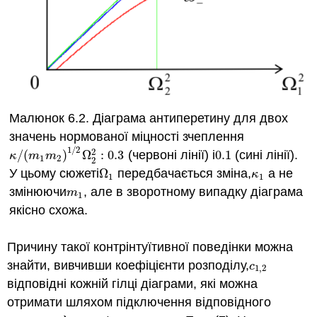
Малюнок 6.2. Діаграма антиперетину для двох
значень нормованої міцності зчеплення
1
/
2
2
/
(
)
Ω
:
0.3
(червоні лінії) і
0.1
(сині лінії).
κ
/
(
m
1
m
2
)
1
/
2
Ω
2
2
:
0.3
0.1
κ
m
m
1
2
2
У цьому сюжеті
Ω
передбачається зміна,
а не
Ω
1
κ
1
κ
1
1
змінюючи
, але в зворотному випадку діаграма
m
1
m
1
якісно схожа.
Причину такої контрінтуїтивної поведінки можна
знайти, вивчивши коефіцієнти розподілу,
c
1
,
2
c
1
,
2
відповідні кожній гілці діаграми, які можна
отримати шляхом підключення відповідного