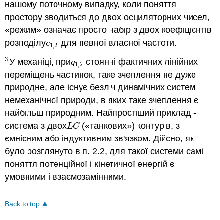
нашому поточному випадку, коли поняття
простору зводиться до двох осциляторних чисел,
«режим» означає просто набір з двох коефіцієнтів
розподілу
для певної власної частоти.
c
1
,
2
c
1
,
2
3
У механіці, при
стоянні фактичних лінійних
3
q
1
,
2
q
1
,
2
переміщень частинок, таке зчеплення не дуже
природне, але існує безліч динамічних систем
немеханічної природи, в яких таке зчеплення є
найбільш природним. Найпростіший приклад -
система з двох
(«танкових») контурів, з
L
C
L
C
ємнісним або індуктивним зв'язком. Дійсно, як
було розглянуто в п. 2.2, для такої системи самі
поняття потенційної і кінетичної енергій є
умовними і взаємозамінними.
Back to top