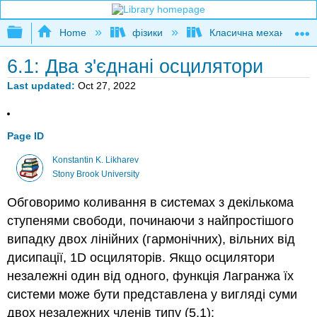
Expand/collapse global hierarchy
Home
фізики
Класична механіка
6.1: Два з'єднані осцилятори
Last updated
Oct 27, 2022
Page ID
Konstantin K. Likharev
Stony Brook University
Обговоримо коливання в системах з декількома
ступенями свободи, починаючи з найпростішого
випадку двох лінійних (гармонічних), вільних від
дисипації, 1D осциляторів. Якщо осцилятори
незалежні один від одного, функція Лагранжа їх
системи може бути представлена у вигляді суми
двох незалежних членів типу (5.1):