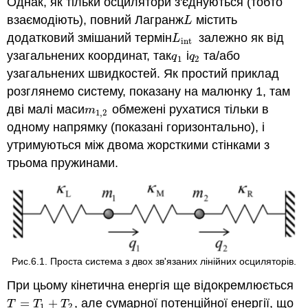
Однак, як тільки осцилятори з'єднуються (тобто
взаємодіють), повний Лагранж
містить
L
L
додатковий змішаний термін
залежно як від
L
int
L
int
узагальнених координат, так
і
та/або
q
1
q
2
q
q
1
2
узагальнених швидкостей. Як простий приклад
розглянемо систему, показану на малюнку 1, там
дві малі маси
обмежені рухатися тільки в
m
1
,
2
m
1
,
2
одному напрямку (показані горизонтально), і
утримуються між двома жорсткими стінками з
трьома пружинами.
Рис.6.1. Проста система з двох зв'язаних лінійних осциляторів.
При цьому кінетична енергія ще відокремлюється
=
+
, але сумарної потенційної енергії, що
T
=
T
1
+
T
2
T
T
T
1
2