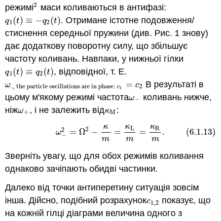
2
режимі
маси коливаються в антифазі:
2
(
)
≡
−
(
)
. Отримане істотне подовження/
q
1
(
t
)
≡
−
q
2
(
t
)
q
t
q
t
1
2
стиснення середньої пружини (див. Рис. 1 знову)
дає додаткову поворотну силу, що збільшує
частоту коливань. Навпаки, у нижньої гілки
(
)
≡
(
)
, відповідної, т. Е.
q
1
(
t
)
≡
q
2
(
t
)
q
t
q
t
1
2
=
В результаті в
ω
., the particle oscillations are in phase:
c
1
=
c
2
ω
c
., the particle oscillations are in phase:
2
c
1
цьому м'якому режимі частота
коливань нижче,
ω
−
ω
−
ніж
, і не залежить від
:
ω
+
κ
M
ω
κ
+
M
κ
κ
κ
L
R
(6.1.13)
ω
−
2
=
Ω
2
−
κ
m
=
κ
L
m
=
κ
R
m
.
2
2
=
Ω
−
=
=
.
(6.1.13)
ω
−
m
m
m
Зверніть увагу, що для обох режимів коливання
однаково зачіпають обидві частинки.
Далеко від точки антиперетину ситуація зовсім
інша. Дійсно, подібний розрахунок
показує, що
c
1
,
2
c
1
,
2
на кожній гілці діаграми величина одного з