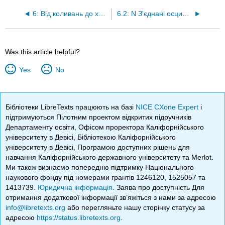
6: Від коливань до хвиль
6.2: N З'єднані осцилятори
Was this article helpful?
Yes
No
Бібліотеки LibreTexts працюють на базі
NICE CXone Expert
і
підтримуються Пілотним проектом відкритих підручників
Департаменту освіти, Офісом проректора Каліфорнійського
університету в Девісі, Бібліотекою Каліфорнійського
університету в Девісі, Програмою доступних рішень для
навчання Каліфорнійського державного університету та Merlot.
Ми також визнаємо попередню підтримку Національного
наукового фонду під номерами грантів 1246120, 1525057 та
1413739.
Юридична інформація
. Заява про доступність Для
отримання додаткової інформації зв’яжіться з нами за адресою
info@libretexts.org
або перегляньте нашу сторінку статусу за
адресою
https://status.libretexts.org
.