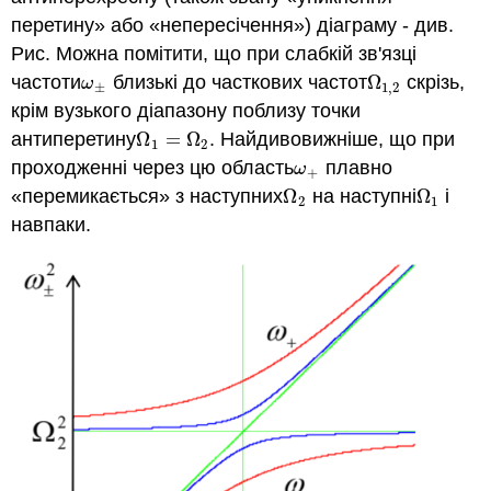
перетину» або «непересічення») діаграму - див.
Рис. Можна помітити, що при слабкій зв'язці
частоти
близькі до часткових частот
Ω
скрізь,
ω
±
Ω
1
,
2
ω
±
1
,
2
крім вузького діапазону поблизу точки
антиперетину
Ω
=
Ω
. Найдивовижніше, що при
Ω
1
=
Ω
2
1
2
проходженні через цю область
плавно
ω
+
ω
+
«перемикається» з наступних
Ω
на наступні
Ω
і
Ω
2
Ω
1
2
1
навпаки.