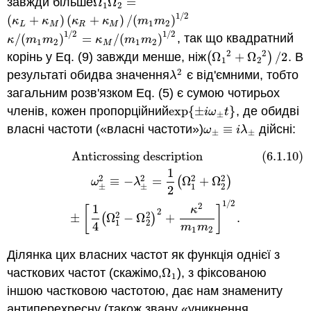
завжди більше
Ω
Ω
=
Ω
1
Ω
2
=
1
2
1
/
2
(
+
)
(
+
)
/
(
)
(
κ
L
+
κ
M
)
(
κ
R
+
κ
M
)
/
(
m
1
m
2
)
1
/
2
κ
κ
κ
κ
m
m
1
2
L
M
R
M
1
/
2
1
/
2
/
(
)
=
/
(
)
, так що квадратний
κ
/
(
m
1
m
2
)
1
/
2
=
κ
M
/
(
m
1
m
2
)
1
/
2
κ
m
m
κ
m
m
1
2
1
2
M
2
2
корінь у Eq. (9) завжди менше, ніж
(
Ω
+
Ω
)
/
2
. В
(
Ω
1
2
+
Ω
2
2
)
/
2
1
2
2
результаті обидва значення
є від'ємними, тобто
λ
2
λ
загальним розв'язком Eq. (5) є сумою чотирьох
членів, кожен пропорційний
exp
{
±
}
, де обидві
exp
{
±
i
ω
±
t
}
i
ω
t
±
власні частоти («власні частоти»)
≡
дійсні:
ω
±
≡
i
λ
±
ω
i
λ
±
±
Anticrossing description
(6.1.10)
(6.1.10)
Anticrossing description
ω
±
2
≡
−
λ
±
2
=
1
2
(
Ω
1
2
+
Ω
1
2
2
2
2
≡
−
=
(
Ω
+
Ω
)
ω
λ
±
±
1
2
2
1
/
2
2
1
[
]
κ
2
2
2
±
(
Ω
−
Ω
)
+
.
1
2
4
m
m
1
2
Ділянка цих власних частот як функція однієї з
часткових частот (скажімо,
Ω
), з фіксованою
Ω
1
1
іншою частковою частотою, дає нам знамениту
антиперехресну (також звану «уникнення