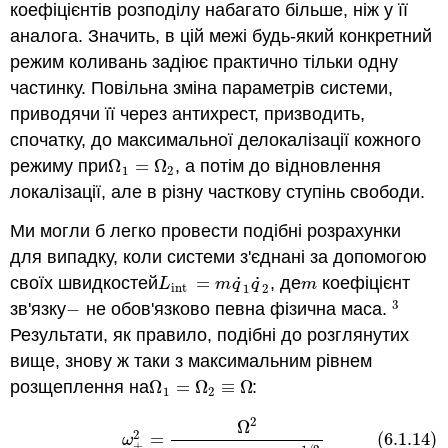
коефіцієнтів розподілу набагато більше, ніж у її
аналога. Значить, в цій межі будь-який конкретний
режим коливань задіює практично тільки одну
частинку. Повільна зміна параметрів системи,
приводячи її через антихрест, призводить,
спочатку, до максимальної делокалізації кожного
режиму при
Ω
=
Ω
, а потім до відновлення
Ω
1
=
Ω
2
1
2
локалізації, але в різну часткову ступінь свободи.
Ми могли б легко провести подібні розрахунки
для випадку, коли системи з'єднані за допомогою
˙
˙
своїх швидкостей
=
, де
коефіцієнт
L
int
=
m
q
˙
1
q
˙
2
m
L
m
q
q
m
int
1
2
3
зв'язку
−
не обов'язково певна фізична маса.
−
3
Результати, як правило, подібні до розглянутих
вище, знову ж таки з максимальним рівнем
розщеплення на
Ω
=
Ω
≡
Ω
:
Ω
1
=
Ω
2
≡
Ω
1
2
2
Ω
(6.1.14)
ω
±
2
=
Ω
2
1
∓
|
m
|
/
(
m
1
m
2
)
1
/
2
≈
Ω
2
[
1
±
|
m
|
(
m
1
m
2
)
1
/
2
(6.1.14)
=
ω
±