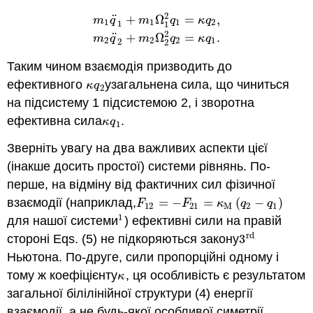
2
¨
+
Ω
=
,
m
q
m
q
κ
q
1
1
1
2
1
1
m
1
q
¨
1
+
m
1
Ω
1
2
q
1
=
κ
q
2
,
m
2
q
¨
2
+
m
2
Ω
2
2
q
2
¨
+
Ω
=
.
m
q
m
q
κ
q
2
2
2
1
2
2
Таким чином взаємодія призводить до
ефективного
узагальнена сила, що чиниться
κ
q
2
κ
q
2
на підсистему 1 підсистемою 2, і зворотна
ефективна сила
.
κ
q
1
κ
q
1
Зверніть увагу на два важливих аспекти цієї
(інакше досить простої) системи рівнянь. По-
перше, на відміну від фактичних сил фізичної
взаємодії (наприклад,
=
−
=
(
−
)
F
12
=
−
F
21
=
κ
M
(
q
2
−
q
1
)
F
F
κ
q
q
12
21
M
2
1
1
для нашої системи
) ефективні сили на правій
1
rd
стороні Eqs. (5) не підкоряються закону
3
3
rd
Ньютона. По-друге, сили пропорційні одному і
тому ж коефіцієнту
, ця особливість є результатом
κ
κ
загальної білілінійної структури (4) енергії
взаємодії, а не будь-якої особливої симетрії.