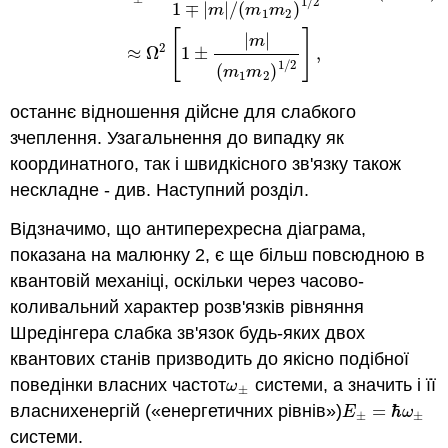
1
/
2
1
∓
|
|
/
(
)
m
m
m
1
2
[
]
|
|
m
2
≈
Ω
1
±
,
1
/
2
(
)
m
m
1
2
останнє відношення дійсне для слабкого
зчеплення. Узагальнення до випадку як
координатного, так і швидкісного зв'язку також
нескладне - див. Наступний розділ.
Відзначимо, що антиперехресна діаграма,
показана на малюнку 2, є ще більш повсюдною в
квантовій механіці, оскільки через часово-
коливальний характер розв'язків рівняння
Шредінгера слабка зв'язок будь-яких двох
квантових станів призводить до якісно подібної
поведінки власних частот
системи, а значить і її
ω
±
ω
±
власнихенергій («енергетичних рівнів»)
=
ℏ
E
ω
E
±
=
ℏ
ω
±
±
±
системи.