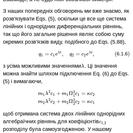
З наших попередніх обговорень ми вже знаємо, як
розв'язувати Eqs. (5), оскільки це все ще система
лінійних і однорідних диференціальних рівнянь,
так що його загальне рішення являє собою суму
окремих розв'язків виду, подібного до Eqs. (5.88),
λ
t
λ
t
(6.1.6)
q
1
=
c
1
e
λ
t
,
q
2
=
c
2
e
λ
t
,
=
,
=
,
(6.1.6)
q
c
e
q
c
e
1
1
2
2
з усіма можливими значеннями
. Ці значення
λ
λ
можна знайти шляхом підключення Eq. (6) до Eqs.
(5) і вимагаючи,
2
2
+
Ω
=
m
λ
c
m
c
κ
c
1
1
1
1
2
1
m
1
λ
2
c
1
+
m
1
Ω
1
2
c
1
=
κ
c
2
m
2
λ
2
c
2
+
m
2
Ω
2
2
2
2
+
Ω
=
m
λ
c
m
c
κ
c
2
2
2
2
1
2
щоб отримана система двох лінійних однорідних
алгебраїчних рівнянь для коефіцієнтів
c
1
,
2
c
1
,
2
розподілу була самоузгодженою. У нашому