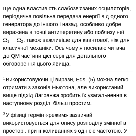
Ще одна властивість слабозв'язаних осциляторів,
періодична повільна передача енергії від одного
генератора до іншого і назад, особливо добре
виражена в точці антиперетину або поблизу неї
Ω
=
Ω
, також важливіше для квантової, ніж для
Ω
1
=
Ω
2
1
2
класичної механіки. Ось чому я посилаю читача
до QM частини цієї серії для детального
обговорення цього явища.
1
Використовуючи ці вирази, Eqs. (5) можна легко
1
отримати з законів Ньютона, але використаний
вище підхід Лагранжа зробить їх узагальнення в
наступному розділі більш простим.
2
У фізиці термін «режим» зазвичай
2
використовується для опису розподілу змінної в
просторі, при її коливаннях з однією частотою. У