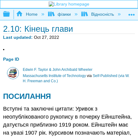
Expand/collapse global hierarchy
Home
фізики
Відносність
Фі
2.10: Кінець глави
Last updated
Oct 27, 2022
Page ID
Edwin F. Taylor & John Archibald Wheeler
Massachusetts Institute of Technology
via
Self-Published (via W.
H. Freeman and Co.)
ПОСИЛАННЯ
Вступні та заключні цитати: Уривок з
неопублікованого рукопису в почерку Ейнштейна,
датується приблизно 1919 роком. Ейнштейн має
на увазі 1907 рік. Курсивом позначають матеріал,