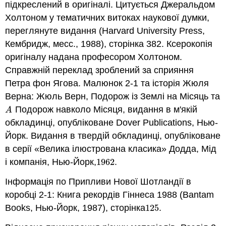
підкреслений в оригіналі. Цитується Джеральдом
Холтоном у тематичних витоках наукової думки,
переглянуте видання (Harvard University Press,
Кембридж, месс., 1988), сторінка 382. Ксерокопія
оригіналу надана професором Холтоном.
Справжній переклад зроблений за сприяння
Петра фон Ягова. Малюнок 2-1 та історія Жюля
Верна: Жюль Верн, Подорож із Землі на Місяць та
Подорож навколо Місяця, видання в м'якій
A
A
обкладинці, опубліковане Dover Publications, Нью-
Йорк. Видання в твердій обкладинці, опубліковане
в серії «Велика ілюстрована класика» Додда, Мід
і компанія, Нью-Йорк,
1962
.
1962
.
Інформація по Припливи Нової Шотландії в
коробці 2-1: Книга рекордів Гіннеса 1988 (Bantam
Books, Нью-Йорк, 1987), сторінка
125
.
125
.