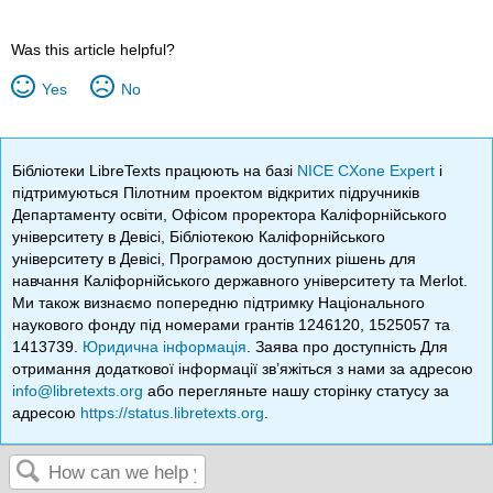
Was this article helpful?
Yes
No
Бібліотеки LibreTexts працюють на базі
NICE CXone Expert
і
підтримуються Пілотним проектом відкритих підручників
Департаменту освіти, Офісом проректора Каліфорнійського
університету в Девісі, Бібліотекою Каліфорнійського
університету в Девісі, Програмою доступних рішень для
навчання Каліфорнійського державного університету та Merlot.
Ми також визнаємо попередню підтримку Національного
наукового фонду під номерами грантів 1246120, 1525057 та
1413739.
Юридична інформація
. Заява про доступність Для
отримання додаткової інформації зв’яжіться з нами за адресою
info@libretexts.org
або перегляньте нашу сторінку статусу за
адресою
https://status.libretexts.org
.