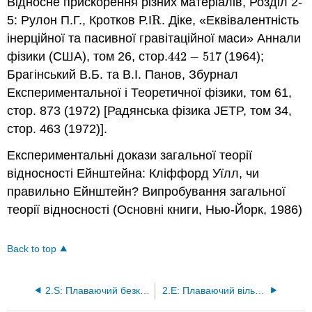
Відносне прискорення різних матеріалів, Розділ 2-
5: Рулон П.Г., Кротков Р.І
R
. Діке, «Еквівалентність
R
інерційної та пасивної гравітаційної маси» Аннали
фізики (США), том 26, стор.
442
−
517
(1964);
442
−
517
Брагінський В.Б. та В.І. Панов, Збурнал
Експериментальної і Теоретичної фізики, том 61,
стор. 873 (1972) [Радянська фізика JETP, том 34,
стор. 463 (1972)].
Експериментальні докази загальної теорії
відносності Ейнштейна: Кліффорд Уїлл, чи
правильно Ейнштейн? Випробування загальної
теорії відносності (Основні книги, Нью-Йорк, 1986)
Back to top
2.S: Плаваючий безкоштовно (резюме)
2.E: Плаваючий вільний (вправи)